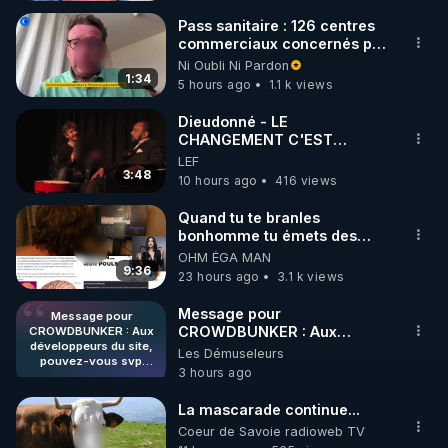
Pass sanitaire : 126 centres
commerciaux concernés par
l'obligation dans toute la
Ni Oubli Ni Pardon
France
1:34
5 hours ago
1.1 k views
Dieudonné - LE
CHANGEMENT C'EST
MAINTENANT
LEF
3:48
10 hours ago
416 views
Quand tu te branles
bonhomme tu émets des
ondes ils ont juste omis de
OHM ÉGA MAN
t'expliquer
9:36
23 hours ago
3.1 k views
Message pour
Message pour
CROWDBUNKER : Aux
CROWDBUNKER : Aux
développeurs du site,
développeurs du site,
Les Démuseleurs
pouvez-vous svp
pouvez-vous svp remettre la
3 hours ago
remettre la
fonctionnalité de tri par "Les
fonctionnalité de tri par
plus récents" car c'est une
"Les plus récents" car
La mascarade continue...
fonctionnalité bien pratique
c'est une
Coeur de Savoie radioweb TV
fonctionnalité bien
et sans ça, nous n'avons pas