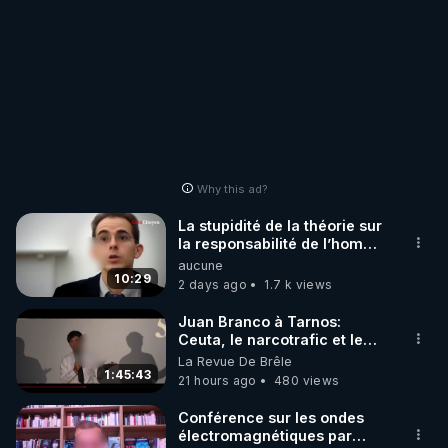
Why this ad?
La stupidité de la théorie sur
la responsabilité de l’homme
concernant le dioxyde de
aucune
carbone.
10:29
2 days ago
1.7 k views
Juan Branco à Tarnos:
Ceuta, le narcotrafic et le
pouvoir en France
La Revue De Brêle
1:45:43
21 hours ago
480 views
Conférence sur les ondes
électromagnétiques par