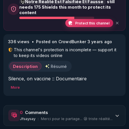
Notre Réalité Est Falsifiée Et Fausse
still
needs 175 Shields this month to protect its
content
Protect this channel
336 views
Posted on CrowdBunker 3 years ago
This channel's protection is incomplete — support it
to keep its videos online
Description
Résumé
Silence, on vaccine :: Documentaire
More
0
Comments
Jfsaysay
:
Merci pour le partage... 😪 triste réalité...