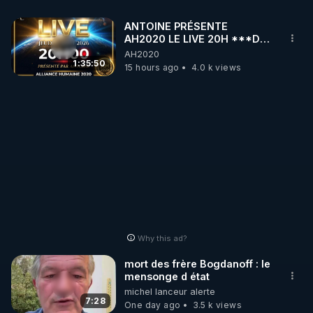
ANTOINE PRÉSENTE
AH2020 LE LIVE 20H ***DU
06/08/2026***
AH2020
1:35:50
15 hours ago
4.0 k views
Why this ad?
mort des frère Bogdanoff : le
mensonge d état
michel lanceur alerte
7:28
One day ago
3.5 k views