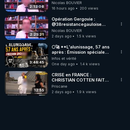
Grégoire Caustru et Bart de
Nicolas BOUVIER
Wever !
2:13:08
16 hours ago
200 views
Opération Gergovie :
‪@38resistancegauloise‬
‪@MarionSigautOfficiel‬
Nicolas BOUVIER
‪@gladysriifard5710‬ Laëtitia
2:25:21
2 days ago
1.5 k views
🌕🚀 **L'alunissage, 57 ans
après : Émission spéciale
avec John Doe !** 👨 🚀✨
Infos et vérité
3:46:45
One day ago
1.4 k views
CRISE en FRANCE :
CHRISTIAN COTTEN FAIT
une étrange découverte
Priscane
12:55
2 days ago
1.9 k views