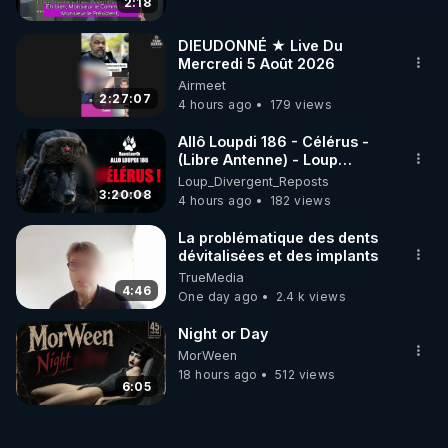
2:18
DIEUDONNÉ ★ Live Du
Mercredi 5 Août 2026
Airmeet
2:27:07
4 hours ago
179 views
Allô Loupdi 186 - Célérus -
(Libre Antenne) - Loup
Divergent 2026.08.06
Loup_Divergent_Reposts
3:20:08
4 hours ago
182 views
La problématique des dents
dévitalisées et des implants
TrueMedia
4:46
One day ago
2.4 k views
Night or Day
MorWeen
18 hours ago
512 views
6:05