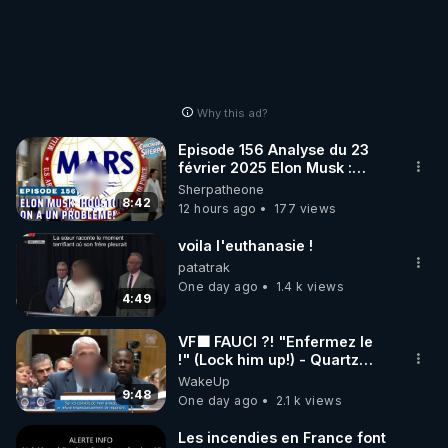
Why this ad?
Episode 156 Analyse du 23
février 2025 Elon Musk :
Houston , on a un problème !
Sherpatheone
8:42
12 hours ago
177 views
voila l'euthanasie !
patatrak
One day ago
1.4 k views
4:49
VF🟩 FAUCI ?! "Enfermez le
!" (Lock him up!) - Quartz
Traduction
WakeUp
9:48
One day ago
2.1 k views
Les incendies en France font