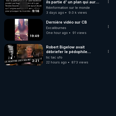
ils partie d' un plan qui aurait
débuté le 11 septembre 2001
Réinformation sur le monde
?
9:16
3 days ago
9.0 k views
Dernière vidéo sur CB
Excaliburnes
One hour ago
91 views
19:49
Robert Bigelow avait
débriefer le pédophile
génocidaire de donald j
tic tac ufo
trump
2:21
22 hours ago
873 views