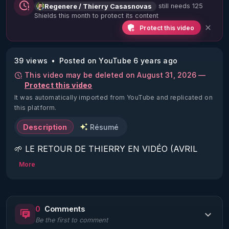
still needs 125
Regenere / Thierry Casasnovas
Shields this month to protect its content
Protect this video
39 views
Posted on YouTube 6 years ago
This video may be deleted on August 31, 2026 —
Protect this video
It was automatically imported from YouTube and replicated on
this platform.
Description
Résumé
🌱 LE RETOUR DE THIERRY EN VIDÉO (AVRIL 
2022)!

More
Découvrez la saison 2 des vidéos sur le nouveau 
https://www.rgnr.fr/presentation.html
0
Comments
Be the first to comment
🌱 LE MAGAZINE RÉGÉNÈRE 
