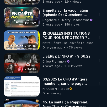
2:06:06
3 years ago
2.9 k views
https://www.instagram.com/rdlr_thierrycasasnovas/
http://rgnr.li/instagram
Enquête sur la vaccination
(épisode 9) : Questions-
réponses et corrections
Regenere / Thierry Casasnovas
🌱 LA NEWSLETTER

1:05:52
6 years ago
350 views
Pour ne pas rater l’actualité RGNR (stages, 
🏛 QUELLES INSTITUTIONS
POUR NOUS PROTÉGER ? 🗣️
http://rgnr.li/news
Etienne Chouard et Thierry
Notre Réalité Est Falsifiée Et Fausse
Casasnovas
2:01:18
One year ago
476 views
🌱 VIDÉOS NON CENSURÉES SUR ODYSEE 

Toutes les vidéos Youtube sont aussi sur la 
LIBÉREZ L'INFO #1 - 9.06.22
Chloé Frammery
4 years ago
15.6 k views
http://rgnr.li/odysee
2:42:13
🌱 LES STAGES EN PRÉSENTIEL

03/2025 Le CHU d'Angers
maintient, sur une page
mise à jour, ses consignes
Ni Oubli Ni Pardon
http://rgnr.li/stages
sanitaires Covid en
One hour ago
maternité. Toute patiente
hospitalisée au moins une
_________

45. La santé ça s'apprend.
nuit « bénéficie d'un
Avec Thierry Casasnovas