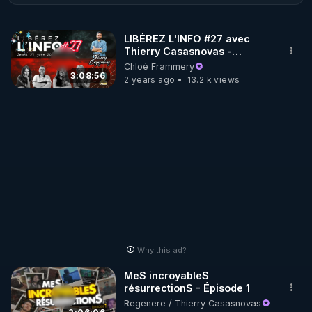
http://rgnr.li/ymag
LIBÉREZ L'INFO #27 avec
Thierry Casasnovas -
🌱 LA BOUTIQUE DU MAGAZINE

27.06.24
Chloé Frammery
Pour obtenir les anciens numéros que vous avez 
3:08:56
2 years ago
13.2 k views
https://boutique.magazine-regenere.fr/
🌱 FIL TELEGRAM

Écoutez les podcasts gratuits de Thierry et les 
https://t.me/rgnr_fr
🌱 FACEBOOK

Why this ad?
http://rgnr.li/facebook
MeS incroyableS
résurrectionS - Épisode 1
🌱 INSTAGRAM

Regenere / Thierry Casasnovas