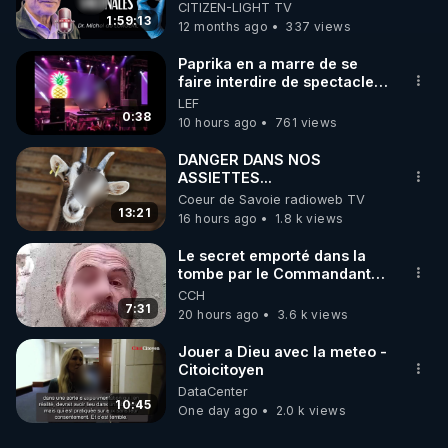
VACCINALES L'ÉMISSION
CITIZEN-LIGHT TV
de bien-être ENVOL :

1:59:13
12 months ago
337 views
Rendez-vous sur 
https://www.envol.app/code
 avec 
le code : REGENERE
Paprika en a marre de se
faire interdire de spectacle.
Elle décide donc de devenir
LEF
DJ !
0:38
10 hours ago
761 views
DANGER DANS NOS
ASSIETTES...
Coeur de Savoie radioweb TV
13:21
16 hours ago
1.8 k views
Le secret emporté dans la
tombe par le Commandant
Cousteau le 25 juin 1997
CCH
7:31
20 hours ago
3.6 k views
Jouer a Dieu avec la meteo -
Citoicitoyen
DataCenter
10:45
One day ago
2.0 k views