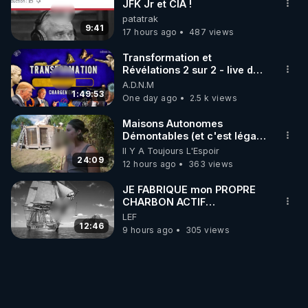
JFK Jr et CIA !
patatrak
9:41
17 hours ago
487 views
Transformation et
Révélations 2 sur 2 - live du
07/08/26
A.D.N.M
1:49:53
One day ago
2.5 k views
Maisons Autonomes
Démontables (et c'est légal).
Visite éco village en
Il Y A Toujours L'Espoir
Bretagne
24:09
12 hours ago
363 views
JE FABRIQUE mon PROPRE
CHARBON ACTIF
GRATUITEMENT pour
LEF
Purifier mon EAU
12:46
9 hours ago
305 views