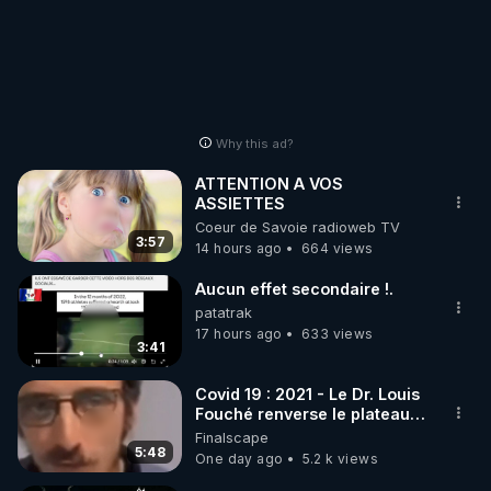
Why this ad?
ATTENTION A VOS
ASSIETTES
Coeur de Savoie radioweb TV
3:57
14 hours ago
664 views
Aucun effet secondaire !.
patatrak
17 hours ago
633 views
3:41
Covid 19 : 2021 - Le Dr. Louis
Fouché renverse le plateau
de CNews !
Finalscape
5:48
One day ago
5.2 k views