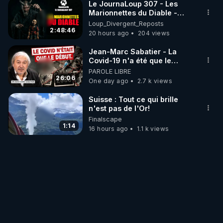
Le JournaLoup 307 - Les
Marionnettes du Diable -
Loup Divergent 2026.08.07
Loup_Divergent_Reposts
2:48:46
20 hours ago
204 views
Jean-Marc Sabatier - La
Covid-19 n'a été que le
début - L'ARNm & l'ARNm-aa
PAROLE LIBRE
jusqu où auront-t-il ?
26:06
One day ago
2.7 k views
Suisse : Tout ce qui brille
n'est pas de l'Or!
Finalscape
1:14
16 hours ago
1.1 k views