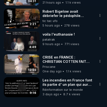
34:31
21 hours ago
1.1 k views
Robert Bigelow avait
débriefer le pédophile
génocidaire de donald j
tic tac ufo
trump
2:21
5 hours ago
278 views
voila l'euthanasie !
patatrak
9 hours ago
771 views
4:49
CRISE en FRANCE :
CHRISTIAN COTTEN FAIT
une étrange découverte
Priscane
12:55
One day ago
1.1 k views
Les incendies en France font
ils partie d' un plan qui aurait
débuté le 11 septembre 2001
Réinformation sur le monde
?
9:16
3 days ago
8.7 k views