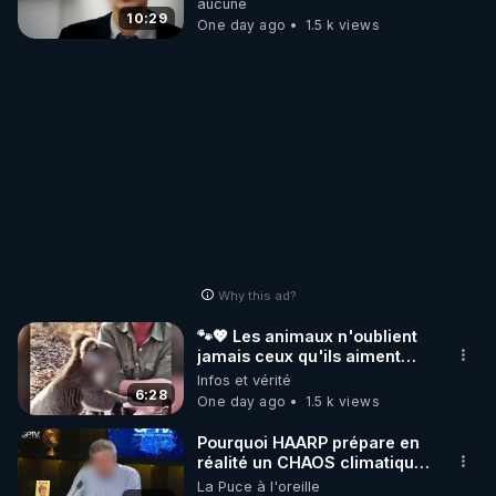
aucune
TRAVAIL D'INTERET PUBLIC AVEC MES LIVE 
carbone.
10:29
One day ago
1.5 k views
(SAMEDI 21H / CROWDBUNKER & ODYSEE & 
YOUTUBE & TWITTER & VK & RUMBLE & 
https://notretortureestreelle.com/dons-
bestofcomputer.html
Lien de ma cagnotte "Lyf Pay" (payable par CB 
sans frais, la cagnotte étant anonyme, vos noms 
ne seront pas visibles) pour mon anniversaire ou 
Why this ad?
https://tinyurl.com/cagnottefred
🐾💖 Les animaux n'oublient
Vidéos de tous les Lives et articles d'utilité publique 
jamais ceux qu'ils aiment…
🥹❤️
Infos et vérité
de Frédéric Laroche (Bestofcomputer) en 2023-
6:28
One day ago
1.5 k views
https://tinyurl.com/grandreveil2024
Pourquoi HAARP prépare en
réalité un CHAOS climatique,
on répond
La Puce à l'oreille