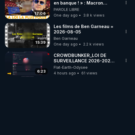
en banque ! » : Macron
impose une loi folle !
PAROLE LIBRE
17:06
One day ago
3.8 k views
Les films de Ben Garneau =
2026-08-05
Ben Garneau
15:39
One day ago
2.2 k views
CROWDBUNKER_LOI DE
SURVEILLANCE 2026-2027
DES RESEAUX SOCIAUX -
Flat-Earth-Odysee
FERMETURE DE COMPTES A
6:23
4 hours ago
61 views
VENIR ?