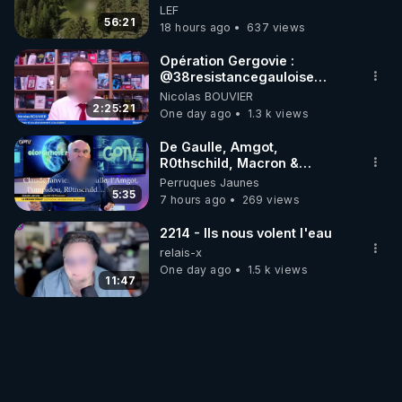
survivre à la fin du monde
LEF
56:21
18 hours ago
637 views
Opération Gergovie :
‪@38resistancegauloise‬
‪@MarionSigautOfficiel‬
Nicolas BOUVIER
‪@gladysriifard5710‬ Laëtitia
2:25:21
One day ago
1.3 k views
De Gaulle, Amgot,
R0thschild, Macron &
Pompidou… Macron Claude
Perruques Jaunes
Janvier, GPTV, 18 X 2024
5:35
7 hours ago
269 views
2214 - Ils nous volent l'eau
relais-x
One day ago
1.5 k views
11:47