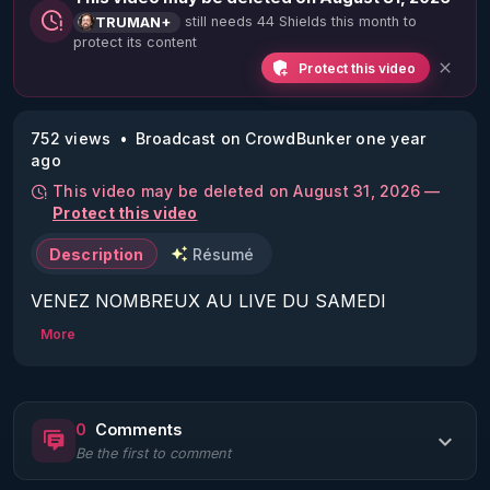
still needs 44 Shields this month to
TRUMAN+
protect its content
Protect this video
752 views
Broadcast on CrowdBunker one year
ago
This video may be deleted on August 31, 2026 —
Protect this video
Description
Résumé
VENEZ NOMBREUX AU LIVE DU SAMEDI 
26/10/24 21H :

More
La Vérité en Questions Vue du Star-Force Café :

Invitée : Dr Yves Couvreur.

Sujet : 1 an de recueil des témoignages de ciblés.

0
Comments
Be the first to comment
https://crowdbunker.com/@YvesCouvreur