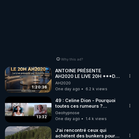
Why this ad?
ANTOINE PRÉSENTE
AH2020 LE LIVE 20H ***DU
04/08/2026*** 📷LE
AH2020
GRAND RÉVEIL EST EN
1:20:36
One day ago
6.2 k views
MARCHE 📷
49 : Celine Dion - Pourquoi
toutes ces rumeurs ?
Enquête sous hypnose
Geohypnose
13:32
One day ago
1.4 k views
J’ai rencontré ceux qui
achètent des bunkers pour