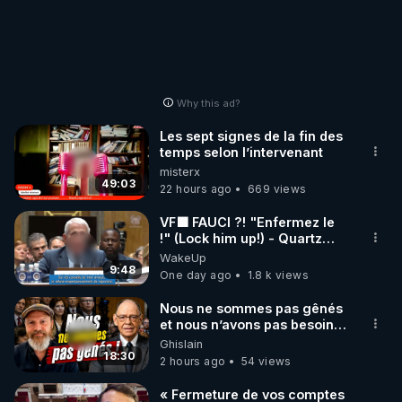
Why this ad?
Les sept signes de la fin des
temps selon l’intervenant
misterx
49:03
22 hours ago
669 views
VF🟩 FAUCI ?! "Enfermez le
!" (Lock him up!) - Quartz
Traduction
WakeUp
9:48
One day ago
1.8 k views
Nous ne sommes pas gênés
et nous n’avons pas besoin
de nous excuser ! #jw
Ghislain
#jehovah #collegecentral
18:30
2 hours ago
54 views
« Fermeture de vos comptes