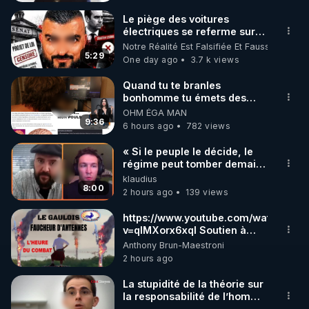
https://odysee.com/@Bestofcomputer:1
Le piège des voitures
électriques se referme sur
les usagers !
Notre Réalité Est Falsifiée Et Fausse
5:29
One day ago
3.7 k views
https://twitter.com/bestofcomputer
Quand tu te branles
bonhomme tu émets des
ondes ils ont juste omis de
OHM ÉGA MAN
https://www.facebook.com/bestofcomputer
t'expliquer
9:36
6 hours ago
782 views
« Si le peuple le décide, le
régime peut tomber demain !
https://rumble.com/bestofcomputer
»
klaudius
8:00
2 hours ago
139 views
https://t.me/bestofcomputerlive
https://www.youtube.com/watch?
v=qlMXorx6xqI Soutien à
tous les gardiens du Vivant
Anthony Brun-Maestroni
2 hours ago
https://www.twitch.tv/bestofcomputer
La stupidité de la théorie sur
la responsabilité de l’homme
APPEL AUX DONS POUR SOUTENIR MON 
concernant le dioxyde de