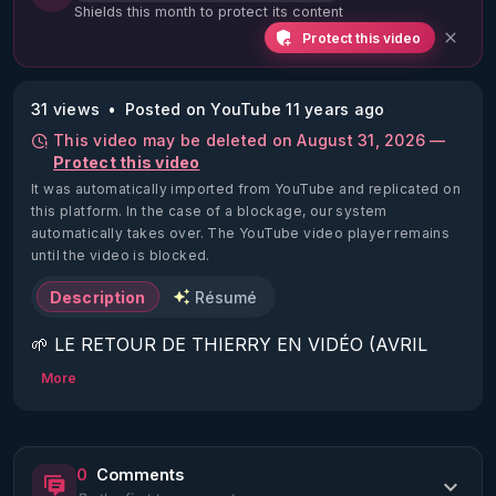
Shields this month to protect its content
Protect this video
31 views
Posted on YouTube 11 years ago
This video may be deleted on August 31, 2026 —
Protect this video
It was automatically imported from YouTube and replicated on
this platform.
In the case of a blockage, our system
automatically takes over. The YouTube video player remains
until the video is blocked.
Description
Résumé
🌱 LE RETOUR DE THIERRY EN VIDÉO (AVRIL 
2022)!

More
Découvrez la saison 2 des vidéos sur le nouveau 
https://www.rgnr.fr/presentation.html
0
Comments