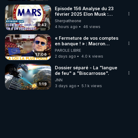
Episode 156 Analyse du 23
février 2025 Elon Musk :
Houston , on a un problème !
Sherpatheone
8:42
4 hours ago
46 views
« Fermeture de vos comptes
en banque ! » : Macron
impose une loi folle !
PAROLE LIBRE
17:06
2 days ago
4.0 k views
Dossier séparé - La "langue
de feu" a "Biscarrosse".
JNN
1:19
3 days ago
5.1 k views