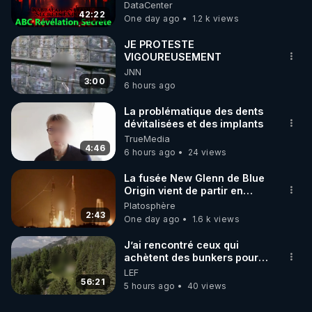
France - Symbolisme
DataCenter
42:22
One day ago
1.2 k views
JE PROTESTE
VIGOUREUSEMENT
JNN
3:00
6 hours ago
La problématique des dents
dévitalisées et des implants
TrueMedia
4:46
6 hours ago
24 views
La fusée New Glenn de Blue
Origin vient de partir en
fumée.
Platosphère
2:43
One day ago
1.6 k views
J’ai rencontré ceux qui
achètent des bunkers pour
survivre à la fin du monde
LEF
56:21
5 hours ago
40 views