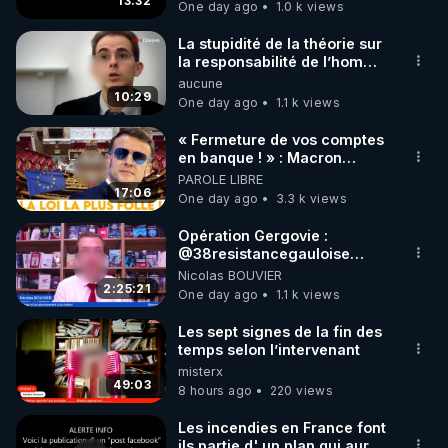
13:32
One day ago
1.0 k views
code : REGENERE10

La stupidité de la théorie sur
▶ 30 jours gratuit sur l’application de méditation et 
la responsabilité de l’homme
concernant le dioxyde de
aucune
de bien-être ENVOL :

carbone.
10:29
One day ago
1.1 k views
Rendez-vous sur 
https://www.envol.app/code
 avec 
le code : REGENERE
« Fermeture de vos comptes
en banque ! » : Macron
impose une loi folle !
PAROLE LIBRE
17:06
One day ago
3.3 k views
Opération Gergovie :
‪@38resistancegauloise‬
‪@MarionSigautOfficiel‬
Nicolas BOUVIER
‪@gladysriifard5710‬ Laëtitia
2:25:21
One day ago
1.1 k views
Les sept signes de la fin des
temps selon l’intervenant
misterx
49:03
8 hours ago
220 views
Les incendies en France font
ils partie d' un plan qui aurait