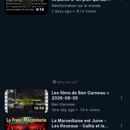
débuté le 11 septembre 2001
Réinformation sur le monde
?
9:16
2 days ago
8.1 k views
Why this ad?
Les films de Ben Garneau =
2026-08-05
Ben Garneau
15:39
One day ago
1.9 k views
La Marseillaise est Juive -
Les Reseaux - Gallia et la