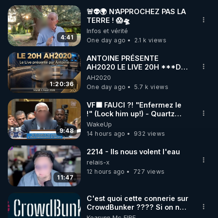
🚨👽🌍 N’APPROCHEZ PAS LA
TERRE ! 😱🛸
🌱 INSTAGRAM

Infos et vérité
4:41
One day ago
2.1 k views
https://www.instagram.com/rdlr_thierrycasasnovas/
http://rgnr.li/instagram
ANTOINE PRÉSENTE
AH2020 LE LIVE 20H ***DU
04/08/2026*** 📷LE
AH2020
🌱 LA NEWSLETTER

GRAND RÉVEIL EST EN
1:20:36
One day ago
5.7 k views
Pour ne pas rater l’actualité RGNR (stages, 
MARCHE 📷
VF🟩 FAUCI ?! "Enfermez le
!" (Lock him up!) - Quartz
http://rgnr.li/news
Traduction
WakeUp
9:48
14 hours ago
932 views
🌱 VIDÉOS NON CENSURÉES SUR ODYSEE 

Toutes les vidéos Youtube sont aussi sur la 
2214 - Ils nous volent l'eau
relais-x
12 hours ago
727 views
http://rgnr.li/odysee
11:47
🌱 LES STAGES EN PRÉSENTIEL

C'est quoi cette connerie sur
CrowdBunker ???? Si on ne
peut plus publier, c'est un
Kearunn Mc EIRE