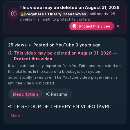
This video may be deleted on August 31, 2026
still needs 125
Regenere / Thierry Casasnovas
Shields this month to protect its content
Protect this video
25 views
Posted on YouTube 9 years ago
This video may be deleted on August 31, 2026 —
Protect this video
It was automatically imported from YouTube and replicated on
this platform.
In the case of a blockage, our system
automatically takes over. The YouTube video player remains
until the video is blocked.
Description
Résumé
🌱 LE RETOUR DE THIERRY EN VIDÉO (AVRIL 
2022)!

More
Découvrez la saison 2 des vidéos sur le nouveau 