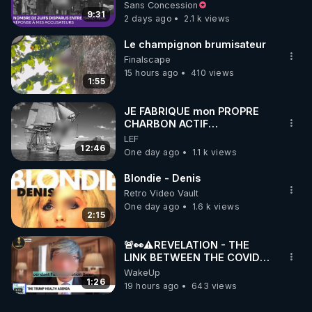
à mes accusateurs)
Sans Concession
9:31
2 days ago
2.1 k views
Le champignon brumisateur
Finalscape
15 hours ago
410 views
1:55
JE FABRIQUE mon PROPRE
CHARBON ACTIF
GRATUITEMENT pour
LEF
Purifier mon EAU
12:46
One day ago
1.1 k views
Blondie - Denis
Retro Video Vault
One day ago
1.6 k views
2:15
🚨👀⚠️REVELATION - THE
LINK BETWEEN THE COVID
VACCINE AND CANCER -LIEN
WakeUp
VACCIN COVID ET CANCER
1:26
19 hours ago
643 views