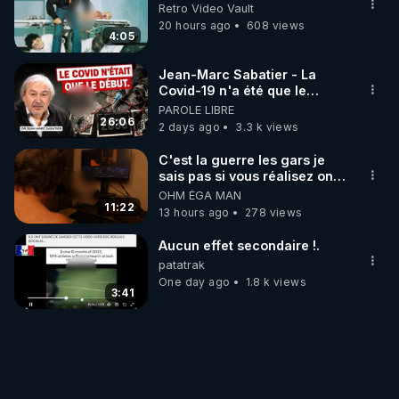
Retro Video Vault
20 hours ago
608 views
4:05
Jean-Marc Sabatier - La
Covid-19 n'a été que le
début - L'ARNm & l'ARNm-aa
PAROLE LIBRE
jusqu où auront-t-il ?
26:06
2 days ago
3.3 k views
C'est la guerre les gars je
sais pas si vous réalisez on y
est !!!
OHM ÉGA MAN
11:22
13 hours ago
278 views
Aucun effet secondaire !.
patatrak
One day ago
1.8 k views
3:41