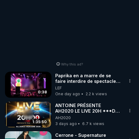
Why this ad?
Paprika en a marre de se
faire interdire de spectacle.
Elle décide donc de devenir
LEF
DJ !
0:38
One day ago
2.2 k views
ANTOINE PRÉSENTE
AH2020 LE LIVE 20H ***DU
06/08/2026***
AH2020
1:35:50
3 days ago
6.7 k views
Cerrone - Supernature