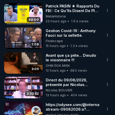
Patrick PASIN ★ Rapports Du
FBI : Ce Qu'Ils Disent De Plus
🌱 INSTAGRAM

Grave Sur Hitler
MetaHistoria
48:00
23 hours ago
1.6 k views
https://www.instagram.com/rdlr_thierrycasasnovas/
http://rgnr.li/instagram
Gestion Covid-19 : Anthony
Fauci sur la sellette.
Finalscape
🌱 LA NEWSLETTER

1:08
15 hours ago
1.3 k views
Pour ne pas rater l’actualité RGNR (stages, 
Avant que ça pète... Dieudo
le visionnaire !!!
http://rgnr.li/news
OHM ÉGA MAN
3:05
12 hours ago
683 views
🌱 VIDÉOS NON CENSURÉES SUR ODYSEE 

Toutes les vidéos Youtube sont aussi sur la 
Direct du 09/08/2026,
présenté par Nicolas
BOUVIER
Nicolas BOUVIER
http://rgnr.li/odysee
3:33:32
13 hours ago
404 views
🌱 LES STAGES EN PRÉSENTIEL

https://odysee.com/@internationalrepo
stream-09082026:a?
r=7ZfRLAJuP5YVEQcbHDnd8LpcuSS
michel lanceur alerte