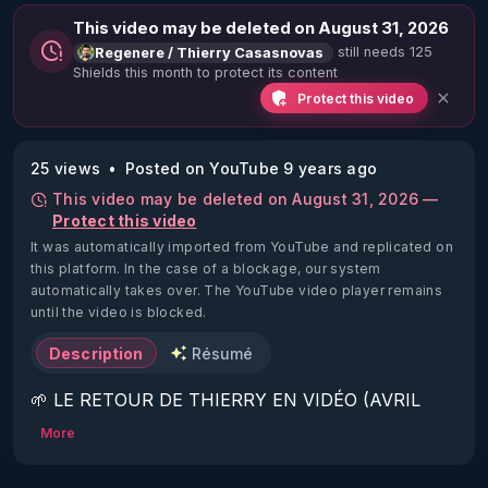
This video may be deleted on August 31, 2026
still needs 125
Regenere / Thierry Casasnovas
Shields this month to protect its content
Protect this video
25 views
Posted on YouTube 9 years ago
This video may be deleted on August 31, 2026 —
Protect this video
It was automatically imported from YouTube and replicated on
this platform.
In the case of a blockage, our system
automatically takes over. The YouTube video player remains
until the video is blocked.
Description
Résumé
🌱 LE RETOUR DE THIERRY EN VIDÉO (AVRIL 
2022)!

More
Découvrez la saison 2 des vidéos sur le nouveau 