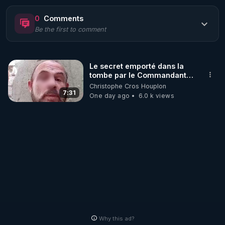
https://www.rgnr.fr/presentation.html
0
Comments
Be the first to comment
🌱 LE MAGAZINE RÉGÉNÈRE 

http://rgnr.li/ymag
Le secret emporté dans la
tombe par le Commandant
🌱 LA BOUTIQUE DU MAGAZINE

Cousteau le 25 juin 1997
Christophe Cros Houplon
Pour obtenir les anciens numéros que vous avez 
7:31
One day ago
6.0 k views
https://boutique.magazine-regenere.fr/
🌱 FIL TELEGRAM

Écoutez les podcasts gratuits de Thierry et les 
https://t.me/rgnr_fr
🌱 FACEBOOK

Why this ad?
http://rgnr.li/facebook