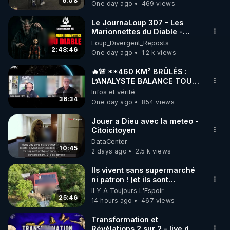
6:08
One day ago
469 views
code : REGENERE10

Le JournaLoup 307 - Les
▶ 30 jours gratuit sur l’application de méditation et 
Marionnettes du Diable -
Loup Divergent 2026.08.07
Loup_Divergent_Reposts
de bien-être ENVOL :

2:48:46
One day ago
1.2 k views
Rendez-vous sur 
https://www.envol.app/code
 avec 
le code : REGENERE
🔥🚨 **460 KM² BRÛLÉS :
L’ANALYSTE BALANCE TOUT
SUR CETTE IMPOSTURE !**
Infos et vérité
🔥🌲 | GPTV
36:34
One day ago
854 views
Jouer a Dieu avec la meteo -
Citoicitoyen
DataCenter
10:45
2 days ago
2.5 k views
Ils vivent sans supermarché
ni patron ! (et ils sont
heureux)
Il Y A Toujours L'Espoir
25:46
14 hours ago
467 views
Transformation et
Révélations 2 sur 2 - live du