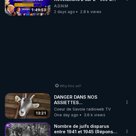
07/08/26
A.D.N.M
1:49:53
2 days ago
2.8 k views
Why this ad?
DANGER DANS NOS
ASSIETTES...
Coeur de Savoie radioweb TV
13:21
One day ago
3.6 k views
Nombre de juifs disparus
entre 1941 et 1945 (Réponse