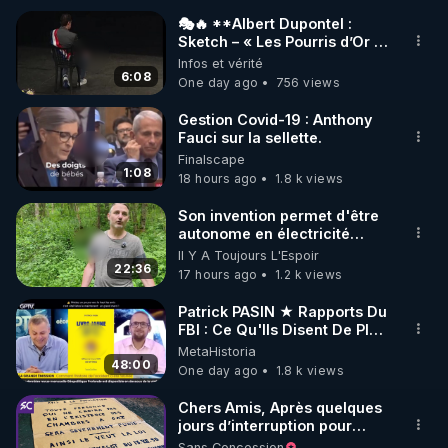
🎭🔥 **Albert Dupontel :
Sketch – « Les Pourris d’Or »
🌱 INSTAGRAM

🏆💰**
Infos et vérité
6:08
One day ago
756 views
https://www.instagram.com/rdlr_thierrycasasnovas/
http://rgnr.li/instagram
Gestion Covid-19 : Anthony
Fauci sur la sellette.
Finalscape
🌱 LA NEWSLETTER

1:08
18 hours ago
1.8 k views
Pour ne pas rater l’actualité RGNR (stages, 
Son invention permet d'être
autonome en électricité
http://rgnr.li/news
avec un simple ruisseau
Il Y A Toujours L'Espoir
22:36
17 hours ago
1.2 k views
🌱 VIDÉOS NON CENSURÉES SUR ODYSEE 

Toutes les vidéos Youtube sont aussi sur la 
Patrick PASIN ★ Rapports Du
FBI : Ce Qu'Ils Disent De Plus
Grave Sur Hitler
MetaHistoria
http://rgnr.li/odysee
48:00
One day ago
1.8 k views
🌱 LES STAGES EN PRÉSENTIEL

Chers Amis, Après quelques
jours d’interruption pour
clarifier ma position
Sans Concession