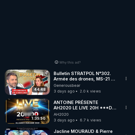
Why this ad?
Bulletin STRATPOL N°302.
Armée des drones, MS-21 en
série, missiles coréens.
Generousbear
07.08.2026.
44:48
3 days ago
2.0 k views
ANTOINE PRÉSENTE
AH2020 LE LIVE 20H ***DU
06/08/2026***
AH2020
1:35:50
3 days ago
6.7 k views
Jacline MOURAUD & Pierre