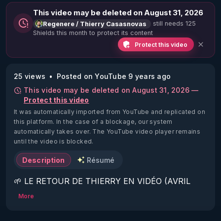
This video may be deleted on August 31, 2026
still needs 125
Regenere / Thierry Casasnovas
Shields this month to protect its content
Protect this video
25 views
Posted on YouTube 9 years ago
This video may be deleted on August 31, 2026 —
Protect this video
It was automatically imported from YouTube and replicated on
this platform.
In the case of a blockage, our system
automatically takes over. The YouTube video player remains
until the video is blocked.
Description
Résumé
🌱 LE RETOUR DE THIERRY EN VIDÉO (AVRIL 
2022)!

More
Découvrez la saison 2 des vidéos sur le nouveau 