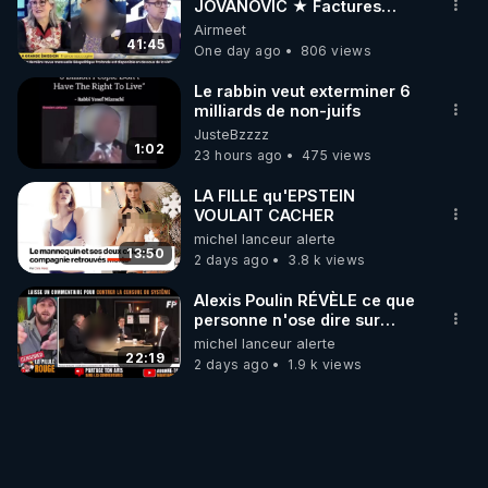
JOVANOVIC ★ Factures
Impayées : Où Est Passé Le
Airmeet
Pognon ?
41:45
One day ago
806 views
Le rabbin veut exterminer 6
milliards de non-juifs
JusteBzzzz
1:02
23 hours ago
475 views
LA FILLE qu'EPSTEIN
VOULAIT CACHER
michel lanceur alerte
13:50
2 days ago
3.8 k views
Alexis Poulin RÉVÈLE ce que
personne n'ose dire sur
l'Union européenne (C'est
michel lanceur alerte
explosif)
22:19
2 days ago
1.9 k views