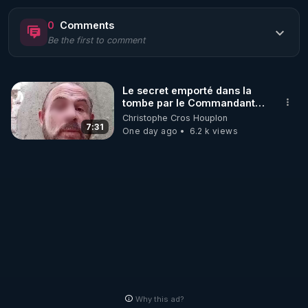
https://www.rgnr.fr/presentation.html
0
Comments
Be the first to comment
🌱 LE MAGAZINE RÉGÉNÈRE 

http://rgnr.li/ymag
Le secret emporté dans la
tombe par le Commandant
🌱 LA BOUTIQUE DU MAGAZINE

Cousteau le 25 juin 1997
Christophe Cros Houplon
Pour obtenir les anciens numéros que vous avez 
7:31
One day ago
6.2 k views
https://boutique.magazine-regenere.fr/
🌱 FIL TELEGRAM

Écoutez les podcasts gratuits de Thierry et les 
https://t.me/rgnr_fr
🌱 FACEBOOK

Why this ad?
http://rgnr.li/facebook