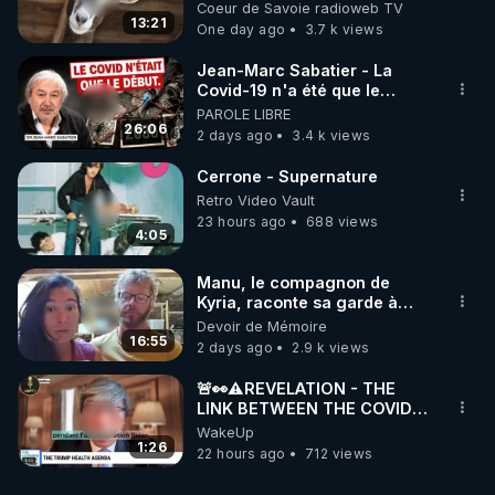
accompagné…
Coeur de Savoie radioweb TV
13:21
One day ago
3.7 k views
Jean-Marc Sabatier - La
Covid-19 n'a été que le
début - L'ARNm & l'ARNm-aa
PAROLE LIBRE
jusqu où auront-t-il ?
26:06
2 days ago
3.4 k views
Cerrone - Supernature
Retro Video Vault
23 hours ago
688 views
4:05
Manu, le compagnon de
Kyria, raconte sa garde à
vue musclée. PARTAGEZ!
Devoir de Mémoire
16:55
2 days ago
2.9 k views
🚨👀⚠️REVELATION - THE
LINK BETWEEN THE COVID
VACCINE AND CANCER -LIEN
WakeUp
VACCIN COVID ET CANCER
1:26
22 hours ago
712 views