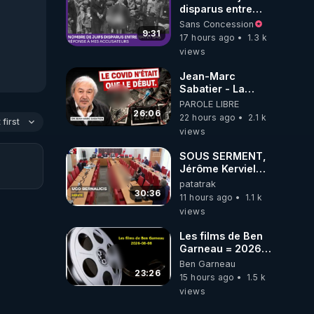
disparus entre
1941 et 1945
Sans Concession
(Réponse à mes
9:31
17 hours ago
1.3 k
accusateurs)
views
Jean-Marc
Sabatier - La
Covid-19 n'a été
PAROLE LIBRE
que le début -
26:06
22 hours ago
2.1 k
first
L'ARNm &
views
l'ARNm-aa jusqu
où auront-t-il ?
SOUS SERMENT,
Jérôme Kerviel
balance tout à
patatrak
l'Assemblée !
30:36
11 hours ago
1.1 k
views
Les films de Ben
Garneau = 2026-
08-08
Ben Garneau
23:26
15 hours ago
1.5 k
views