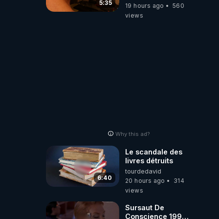
la faute des
5:35
19 hours ago
560
dirigeants qui
views
s'en mettent dans
le nez
Why this ad?
Le scandale des
livres détruits
tourdedavid
6:40
20 hours ago
314
views
Sursaut De
Conscience 1998