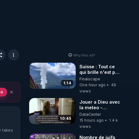
Why this ad?
Suisse : Tout ce
qui brille n'est pas
de l'Or!
Finalscape
1:14
One hour ago
49
views
eo
Jouer a Dieu avec
la meteo -
Citoicitoyen
DataCenter
10:45
15 hours ago
1.4 k
views
y takes
Nombre de juifs