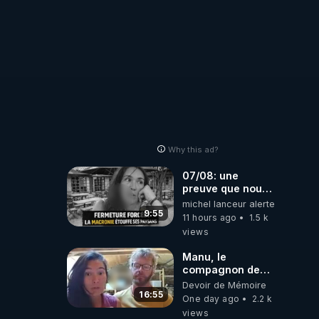
Why this ad?
07/08: une
preuve que nous
somme passé en
michel lanceur alerte
absurdie une
9:55
11 hours ago
1.5 k
dictature qui veut
views
faire taire ses
opposant !
Manu, le
compagnon de
Kyria, raconte sa
Devoir de Mémoire
garde à vue
16:55
One day ago
2.2 k
musclée.
views