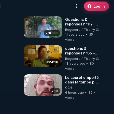
Log in
Questions &
réponses n°112-
www.regenere.org
Regenere / Thierry Casasnova
2:09:33
11 years ago
35
views
questions &
réponses n°65 -
www.regenere.org
Regenere / Thierry Casasnova
3:24:10
13 years ago
80
views
Le secret emporté
dans la tombe par
le Commandant
CCH
Cousteau le 25
7:31
6 hours ago
1.0 k
juin 1997
views