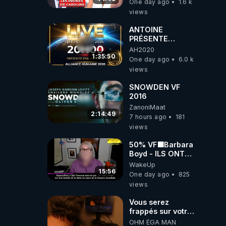
One day ago
1.6 k
série, missiles
views
coréens.
07.08.2026.
ANTOINE
PRÉSENTE
AH2020 LE LIVE
AH2020
20H ***DU
1:35:50
One day ago
6.0 k
06/08/2026***
views
SNOWDEN VF
2016
ZanoniMaat
2:14:49
7 hours ago
181
views
50% VF🟩Barbara
Boyd - ILS ONT
MENTI SUR TOUT
WakeUp
-Jocelyne
15:56
One day ago
825
Traduction
views
Vous serez
frappés sur votre
sol européens par
OHM ÉGA MAN