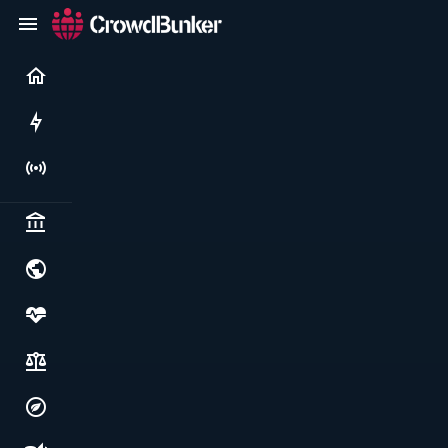
Current
Rushes
Live
Politics & institutions
World & geopolitics
Health, food & wellbeing
Society, justice & freedoms
Economy, environment & technology