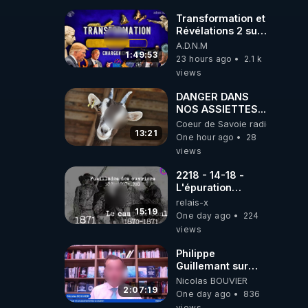
PARTAGEZ!
Transformation et
Révélations 2 sur
2 - live du
A.D.N.M
07/08/26
1:49:53
23 hours ago
2.1 k
views
DANGER DANS
NOS ASSIETTES...
Coeur de Savoie radioweb TV
13:21
One hour ago
28
views
2218 - 14-18 -
L'épuration
républicaine
relais-x
organisée par les
15:19
One day ago
224
frères de la
views
truelle
Philippe
Guillemant sur
l’IA, la conscience
Nicolas BOUVIER
et les OVNI
2:07:19
One day ago
836
views