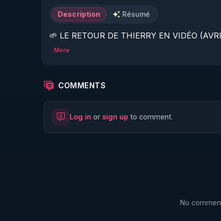
Description
Résumé
🌱 LE RETOUR DE THIERRY EN VIDÉO (AVRIL
More
https://www.rgnr.fr/presentation.html
🌱 LE MAGAZINE RÉGÉNÈRE 

COMMENTS
http://rgnr.li/ymag
Log in
or
sign up
to comment.
🌱 LA BOUTIQUE DU MAGAZINE

https://boutique.magazine-regenere.fr/
🌱 FIL TELEGRAM

https://t.me/rgnr_fr
No comments