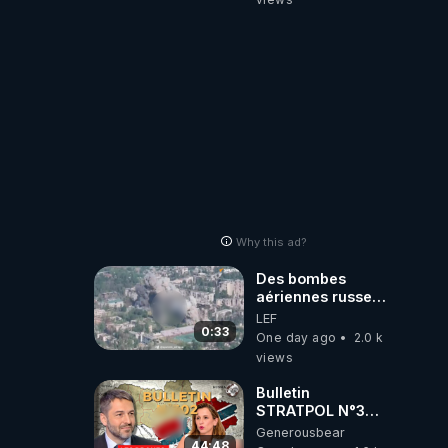
Why this ad?
Des bombes
aériennes russes
anéantissent les
LEF
centres de
0:33
One day ago
2.0 k
contrôle de
views
drones de 3
brigades
Bulletin
ukrainienne
STRATPOL N°302.
Armée des
Generousbear
drones, MS-21 en
44:48