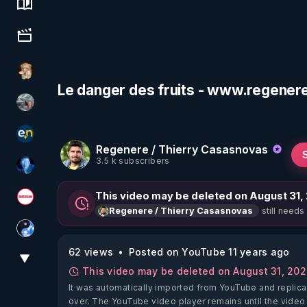
Science, history & spirituality
Culture, media & entertainment
DataCenter
Le danger des fruits - www.regener
Ben Garneau
essentiel.news
Regenere / Thierry Casasnovas
3.5 k subscribers
AH2020
This video may be deleted on August 31,
Magazine Nexus
still needs
Regenere / Thierry Casasnovas
Chercheur de vérité
62 views
Posted on YouTube 11 years ago
▼
View More
This video may be deleted on August 31, 20
It was automatically imported from YouTube and replica
over. The YouTube video player remains until the video