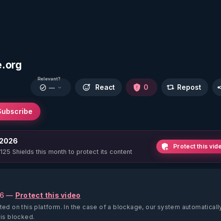
e.org
Relevant?
React
0
Repost
—
Subscribe
 2026
Protect this vid
 125 Shields this month to protect its content
26 —
Protect this video
ted on this platform.
In the case of a blockage, our system automaticall
 is blocked.