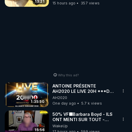
13:21
15 hours ago
357 views
Why this ad?
ANTOINE PRÉSENTE
AH2020 LE LIVE 20H ***DU
06/08/2026***
AH2020
1:35:50
One day ago
5.7 k views
50% VF🟩Barbara Boyd - ILS
ONT MENTI SUR TOUT -
Jocelyne Traduction
WakeUp
15:56
17 hours ago
599 views