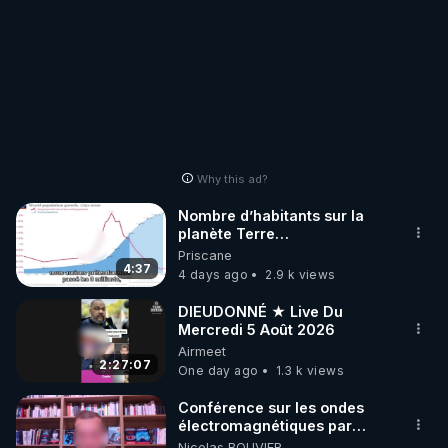
Why this ad?
Nombre d’habitants sur la
planète Terre…
Priscane
4:37
4 days ago
2.9 k views
DIEUDONNÉ ★ Live Du
Mercredi 5 Août 2026
Airmeet
2:27:07
One day ago
1.3 k views
Conférence sur les ondes
électromagnétiques par
Grégoire Caustru et Bart de
Nicolas BOUVIER