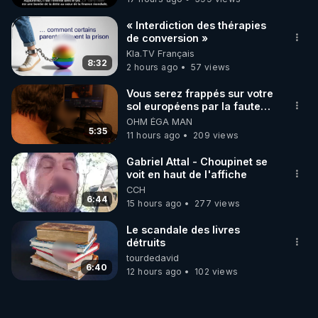
« Interdiction des thérapies
de conversion »
Kla.TV Français
8:32
2 hours ago
57 views
Vous serez frappés sur votre
sol européens par la faute
des dirigeants qui s'en
OHM ÉGA MAN
mettent dans le nez
5:35
11 hours ago
209 views
Gabriel Attal - Choupinet se
voit en haut de l'affiche
CCH
6:44
15 hours ago
277 views
Le scandale des livres
détruits
tourdedavid
6:40
12 hours ago
102 views