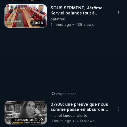
_________

SOUS SERMENT, Jérôme
Kerviel balance tout à
l'Assemblée !
patatrak
LES CODES PROMO DES PARTENAIRES

30:36
2 hours ago
138 views
▶ 10 % de réduction sur toute la boutique 
WARMCOOK (Kuvings) : 

Rendez-vous sur : 
http://rgnr.li/warmcook
 avec le 
code : REGENERE10

▶ 10 % de réduction sur une sélection de produits 
de la boutique VIDYA : 

Rendez-vous sur : 
http://rgnr.li/vidya
 avec le code : 
REGENERE10

Why this ad?
▶ 10 % de réduction sur les extracteurs de la 
07/08: une preuve que nous
marque SANA : 

somme passé en absurdie
une dictature qui veut faire
michel lanceur alerte
Rendez-vous sur 
http://rgnr.li/lechoubrave
 avec le 
taire ses opposant !
9:55
3 hours ago
209 views
code : REGENERE10
