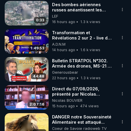
Des bombes aériennes
▶ 30 jours gratuit sur l’application de méditation et 
russes anéantissent les
centres de contrôle de
LEF
de bien-être ENVOL :

drones de 3 brigades
0:33
16 hours ago
1.3 k views
Rendez-vous sur 
https://www.envol.app/code
 avec 
ukrainienne
le code : REGENERE
Transformation et
Révélations 2 sur 2 - live du
07/08/26
A.D.N.M
1:49:53
14 hours ago
1.6 k views
Bulletin STRATPOL N°302.
Armée des drones, MS-21 en
série, missiles coréens.
Generousbear
07.08.2026.
44:48
22 hours ago
1.3 k views
Direct du 07/08/2026,
présenté par Nicolas
BOUVIER
Nicolas BOUVIER
2:07:16
15 hours ago
474 views
DANGER notre Souveraineté
Alimentaire est attaqué...
Coeur de Savoie radioweb TV