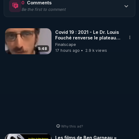
0
Comments
Be the first to comment
🌱 LE MAGAZINE RÉGÉNÈRE 

http://rgnr.li/ymag
Covid 19 : 2021 - Le Dr. Louis
Fouché renverse le plateau
🌱 LA BOUTIQUE DU MAGAZINE

de CNews !
Finalscape
Pour obtenir les anciens numéros que vous avez 
5:48
17 hours ago
2.9 k views
https://boutique.magazine-regenere.fr/
🌱 FIL TELEGRAM

Écoutez les podcasts gratuits de Thierry et les 
https://t.me/rgnr_fr
🌱 FACEBOOK

Why this ad?
http://rgnr.li/facebook
Les films de Ben Garneau =