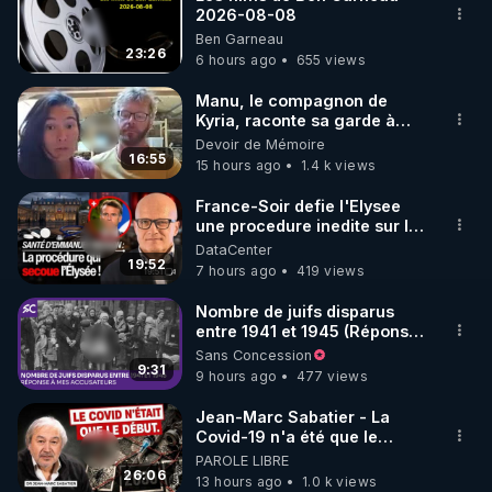
2026-08-08
🌱 INSTAGRAM

Ben Garneau
23:26
6 hours ago
655 views
https://www.instagram.com/rdlr_thierrycasasnovas/
http://rgnr.li/instagram
Manu, le compagnon de
Kyria, raconte sa garde à
vue musclée. PARTAGEZ!
Devoir de Mémoire
🌱 LA NEWSLETTER

16:55
15 hours ago
1.4 k views
Pour ne pas rater l’actualité RGNR (stages, 
France-Soir defie l'Elysee
une procedure inedite sur la
http://rgnr.li/news
sante du president - Nexus
DataCenter
19:52
7 hours ago
419 views
🌱 VIDÉOS NON CENSURÉES SUR ODYSEE 

Toutes les vidéos Youtube sont aussi sur la 
Nombre de juifs disparus
entre 1941 et 1945 (Réponse
à mes accusateurs)
Sans Concession
http://rgnr.li/odysee
9:31
9 hours ago
477 views
🌱 LES STAGES EN PRÉSENTIEL

Jean-Marc Sabatier - La
Covid-19 n'a été que le
début - L'ARNm & l'ARNm-aa
PAROLE LIBRE
http://rgnr.li/stages
jusqu où auront-t-il ?
26:06
13 hours ago
1.0 k views