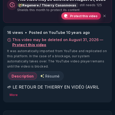
still needs 125
Regenere / Thierry Casasnovas
Shields this month to protect its content
Protect this video
16 views
Posted on YouTube 10 years ago
This video may be deleted on August 31, 2026 —
Protect this video
It was automatically imported from YouTube and replicated on
this platform.
In the case of a blockage, our system
automatically takes over. The YouTube video player remains
until the video is blocked.
Description
Résumé
🌱 LE RETOUR DE THIERRY EN VIDÉO (AVRIL 
2022)!

More
Découvrez la saison 2 des vidéos sur le nouveau 
https://www.rgnr.fr/presentation.html