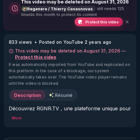
This video may be deleted on August 31, 2026
still needs 125
Regenere / Thierry Casasnovas
Shields this month to protect its content
Protect this video
833 views
Posted on YouTube 2 years ago
This video may be deleted on August 31, 2026 —
Protect this video
It was automatically imported from YouTube and replicated on
this platform.
In the case of a blockage, our system
automatically takes over. The YouTube video player remains
until the video is blocked.
Description
Résumé
Découvrez RGNR.TV , une plateforme unique pour 
accéder aux meilleures informations en terme de 
More
santé naturelle et d'autonomie : 
https://www.rgnr.tv/