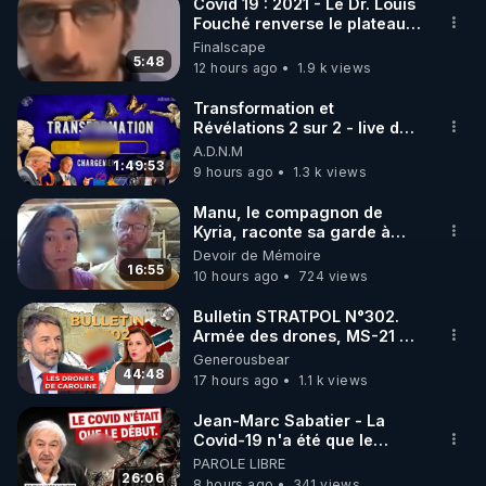
Toutes les Vidéos sont présentes hors censure sur 
Covid 19 : 2021 - Le Dr. Louis
Fouché renverse le plateau
la plateforme Crowdbunker : 

de CNews !
Finalscape
▶ 
https://crowdbunker.com/v/-Lg7j4uHACY
5:48
12 hours ago
1.9 k views
▶ Telegram : 
https://t.me/rgnr_fr
▶ Facebook : 
Transformation et
Révélations 2 sur 2 - live du
https://www.facebook.com/thierry.rgnr/
07/08/26
A.D.N.M
▶ Instagram  : 
1:49:53
9 hours ago
1.3 k views
https://www.instagram.com/Thierrycasasnovas_rgn
r
Manu, le compagnon de
Kyria, raconte sa garde à
▶Twitter : 
https://twitter.com/thierrycas
vue musclée. PARTAGEZ!
Devoir de Mémoire
16:55
10 hours ago
724 views
Bulletin STRATPOL N°302.
Armée des drones, MS-21 en
série, missiles coréens.
Generousbear
07.08.2026.
44:48
17 hours ago
1.1 k views
Jean-Marc Sabatier - La
Covid-19 n'a été que le
début - L'ARN messager
PAROLE LIBRE
jusqu où ira-t-il ?
26:06
8 hours ago
341 views