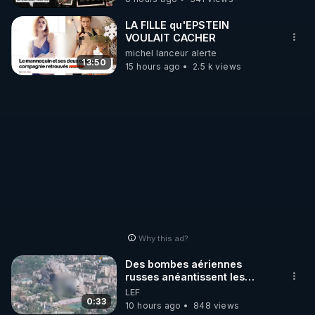
LA FILLE qu'EPSTEIN
VOULAIT CACHER
michel lanceur alerte
13:50
15 hours ago
2.5 k views
Why this ad?
Des bombes aériennes
russes anéantissent les
centres de contrôle de
LEF
drones de 3 brigades
0:33
10 hours ago
848 views
ukrainienne