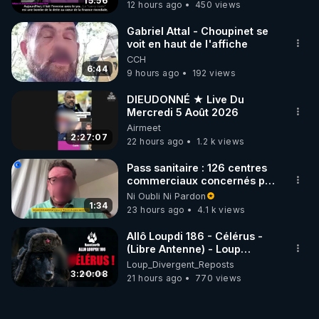
15:56
12 hours ago
450 views
Gabriel Attal - Choupinet se
voit en haut de l'affiche
CCH
6:44
9 hours ago
192 views
DIEUDONNÉ ★ Live Du
Mercredi 5 Août 2026
Airmeet
2:27:07
22 hours ago
1.2 k views
Pass sanitaire : 126 centres
commerciaux concernés par
l'obligation dans toute la
Ni Oubli Ni Pardon
France
1:34
23 hours ago
4.1 k views
Allô Loupdi 186 - Célérus -
(Libre Antenne) - Loup
Divergent 2026.08.06
Loup_Divergent_Reposts
3:20:08
21 hours ago
770 views