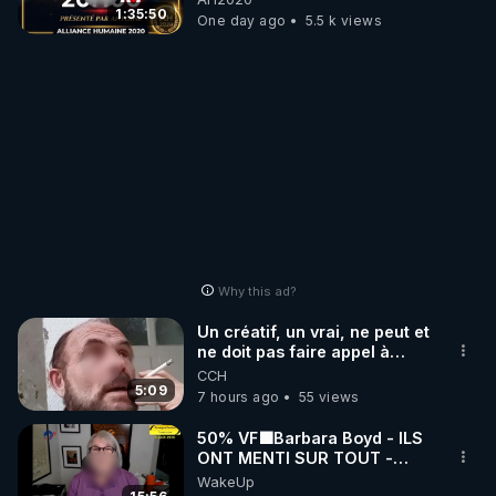
1:35:50
One day ago
5.5 k views
Why this ad?
Un créatif, un vrai, ne peut et
ne doit pas faire appel à
l'intelligence artificielle
CCH
5:09
7 hours ago
55 views
50% VF🟩Barbara Boyd - ILS
ONT MENTI SUR TOUT -
Jocelyne Traduction
WakeUp