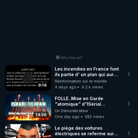
Why this ad?
Les incendies en France font
ils partie d' un plan qui aurait
débuté le 11 septembre 2001
Réinformation sur le monde
?
9:16
4 days ago
9.2 k views
FOLLE..Mise en Garde
"atomique" d'1Sérial
Lanceur d'ALERTES
Un Démodérateur
combinant
14:30
One day ago
582 views
"Théories"&"Faits
Accomplis"
Le piège des voitures
électriques se referme sur