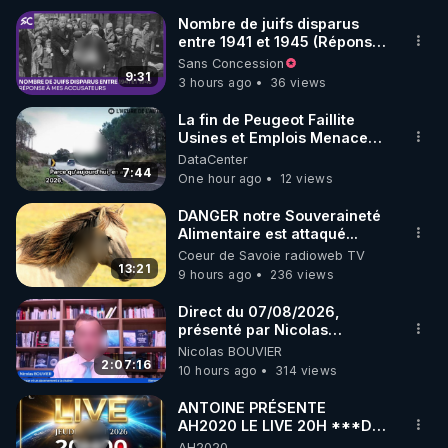
Nombre de juifs disparus
entre 1941 et 1945 (Réponse
à mes accusateurs)
Sans Concession
9:31
3 hours ago
36 views
La fin de Peugeot Faillite
Usines et Emplois Menacees
- L'heure de l'auto
DataCenter
7:44
One hour ago
12 views
DANGER notre Souveraineté
Alimentaire est attaqué...
Coeur de Savoie radioweb TV
13:21
9 hours ago
236 views
Direct du 07/08/2026,
présenté par Nicolas
BOUVIER
Nicolas BOUVIER
2:07:16
10 hours ago
314 views
ANTOINE PRÉSENTE
AH2020 LE LIVE 20H ***DU
06/08/2026***
AH2020