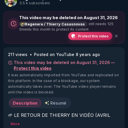
3.5 k subscribers
This video may be deleted on August 31, 2026
still needs 125
Regenere / Thierry Casasnovas
Shields this month to protect its content
Protect this video
211 views
Posted on YouTube 8 years ago
This video may be deleted on August 31, 2026 —
Protect this video
It was automatically imported from YouTube and replicated on
this platform.
In the case of a blockage, our system
automatically takes over. The YouTube video player remains
until the video is blocked.
Description
Résumé
🌱 LE RETOUR DE THIERRY EN VIDÉO (AVRIL 
2022)!

More