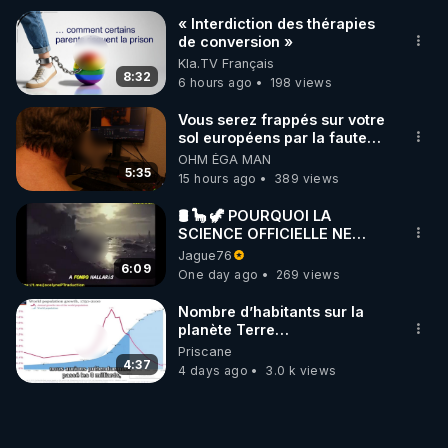
« Interdiction des thérapies
de conversion »
Kla.TV Français
8:32
6 hours ago
198 views
Vous serez frappés sur votre
sol européens par la faute
des dirigeants qui s'en
OHM ÉGA MAN
mettent dans le nez
5:35
15 hours ago
389 views
🛢 🦕 🦖 POURQUOI LA
SCIENCE OFFICIELLE NE
CONNAÎT-ELLE PAS LA VRAIE
Jague76
ORIGINE DU PÉTROLE ?
6:09
One day ago
269 views
Nombre d’habitants sur la
planète Terre…
Priscane
4:37
4 days ago
3.0 k views