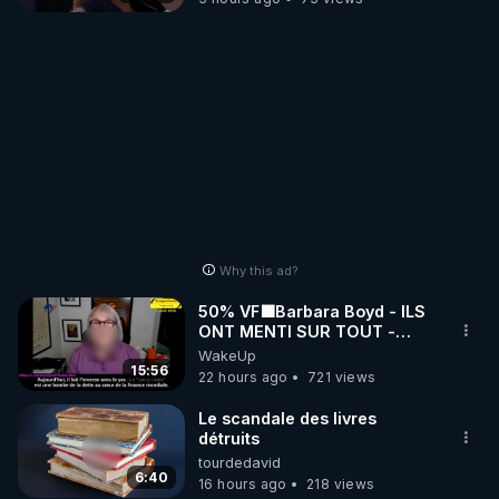
Why this ad?
50% VF🟩Barbara Boyd - ILS
ONT MENTI SUR TOUT -
Jocelyne Traduction
WakeUp
15:56
22 hours ago
721 views
Le scandale des livres
détruits
tourdedavid
6:40
16 hours ago
218 views