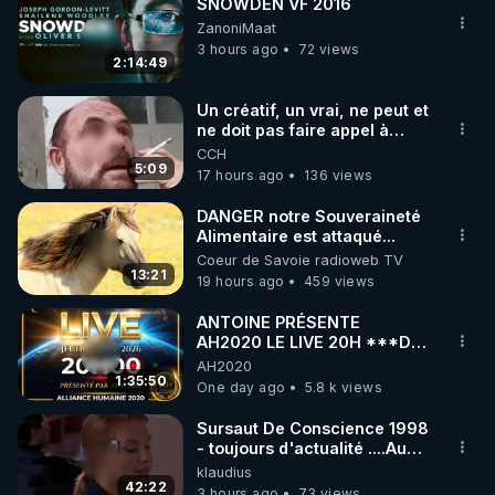
SNOWDEN VF 2016
ZanoniMaat
3 hours ago
72 views
2:14:49
Un créatif, un vrai, ne peut et
ne doit pas faire appel à
l'intelligence artificielle
CCH
5:09
17 hours ago
136 views
DANGER notre Souveraineté
Alimentaire est attaqué...
Coeur de Savoie radioweb TV
13:21
19 hours ago
459 views
ANTOINE PRÉSENTE
AH2020 LE LIVE 20H ***DU
06/08/2026***
AH2020
1:35:50
One day ago
5.8 k views
Sursaut De Conscience 1998
- toujours d'actualité ....Au
Dela Du Réel
klaudius
42:22
3 hours ago
73 views