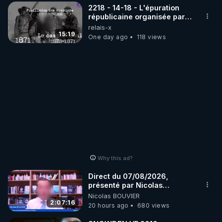
2218 - 14-18 - L'épuration
républicaine organisée par
les frères de la truelle
relais-x
15:19
One day ago
118 views
Why this ad?
Direct du 07/08/2026,
présenté par Nicolas
BOUVIER
Nicolas BOUVIER
2:07:16
20 hours ago
680 views