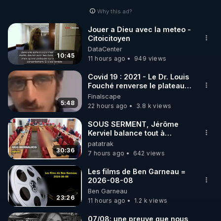
Why this ad?
http://rgnr.li/facebook
Jouer a Dieu avec la meteo -
Citoicitoyen
🌱 INSTAGRAM

DataCenter
10:45
11 hours ago
949 views
https://www.instagram.com/rdlr_thierrycasasnovas/
http://rgnr.li/instagram
Covid 19 : 2021 - Le Dr. Louis
Fouché renverse le plateau
de CNews !
Finalscape
🌱 LA NEWSLETTER

5:48
22 hours ago
3.8 k views
Pour ne pas rater l’actualité RGNR (stages, 
SOUS SERMENT, Jérôme
Kerviel balance tout à
http://rgnr.li/news
l'Assemblée !
patatrak
30:36
7 hours ago
642 views
🌱 VIDÉOS NON CENSURÉES SUR ODYSEE 

Toutes les vidéos Youtube sont aussi sur la 
Les films de Ben Garneau =
2026-08-08
Ben Garneau
http://rgnr.li/odysee
23:26
11 hours ago
1.2 k views
🌱 LES STAGES EN PRÉSENTIEL

07/08: une preuve que nous