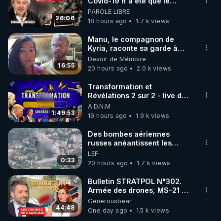
marque SANA : 

Covid-19 n'a été que le
début - L'ARNm & l'ARNm-aa
PAROLE LIBRE
Rendez-vous sur 
http://rgnr.li/lechoubrave
 avec le 
jusqu où auront-t-il ?
26:06
18 hours ago
1.7 k views
code : REGENERE10

Manu, le compagnon de
▶ 30 jours gratuit sur l’application de méditation et 
Kyria, raconte sa garde à
vue musclée. PARTAGEZ!
Devoir de Mémoire
de bien-être ENVOL :

16:55
20 hours ago
2.0 k views
Rendez-vous sur 
https://www.envol.app/code
 avec 
le code : REGENERE
Transformation et
Révélations 2 sur 2 - live du
07/08/26
A.D.N.M
1:49:53
19 hours ago
1.9 k views
Des bombes aériennes
russes anéantissent les
centres de contrôle de
LEF
drones de 3 brigades
0:33
20 hours ago
1.7 k views
ukrainienne
Bulletin STRATPOL N°302.
Armée des drones, MS-21 en
série, missiles coréens.
Generousbear
07.08.2026.
44:48
One day ago
1.5 k views