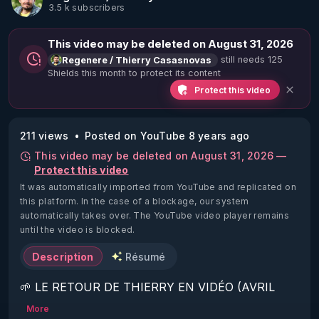
3.5 k subscribers
This video may be deleted on August 31, 2026
still needs 125
Regenere / Thierry Casasnovas
Shields this month to protect its content
Protect this video
211 views
Posted on YouTube 8 years ago
This video may be deleted on August 31, 2026 —
Protect this video
It was automatically imported from YouTube and replicated on
this platform.
In the case of a blockage, our system
automatically takes over. The YouTube video player remains
until the video is blocked.
Description
Résumé
🌱 LE RETOUR DE THIERRY EN VIDÉO (AVRIL 
2022)!

More