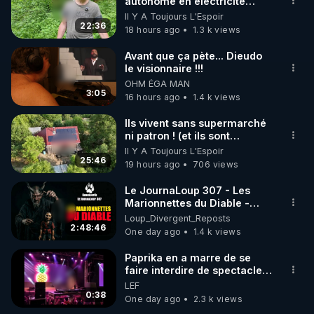
marque SANA : 

autonome en électricité
retira de là, écrivit-il, elle
avec un simple ruisseau
Il Y A Toujours L'Espoir
Rendez-vous sur 
http://rgnr.li/lechoubrave
 avec le 
était devenue folle et elle
22:36
18 hours ago
1.3 k views
code : REGENERE10

mourut deux mois plus tard.
» Cette histoire m’avait
Avant que ça pète... Dieudo
profondément ému ; j’en ai
▶ 30 jours gratuit sur l’application de méditation et 
le visionnaire !!!
parlé à plusieurs reprises
OHM ÉGA MAN
de bien-être ENVOL :

dans mes écrits et mes
3:05
16 hours ago
1.4 k views
vidéos. En 2026, avec ma
Rendez-vous sur 
https://www.envol.app/code
 avec 
collaboratrice, nous avons
le code : REGENERE
Ils vivent sans supermarché
enquêté. Nos recherches
ni patron ! (et ils sont
nous ont mené au cimetière
heureux)
de Montmartin-sur-Mer où
Il Y A Toujours L'Espoir
25:46
nous avons finalement
19 hours ago
706 views
retrouvé la tombe de la
famille Fatout. En
Le JournaLoup 307 - Les
l’examinant avec minutie
Marionnettes du Diable -
(car les noms sont
Loup Divergent 2026.08.07
Loup_Divergent_Reposts
difficilement lisibles), nous
2:48:46
One day ago
1.4 k views
avons découvert
qu’Alexandre Caillet avait
Paprika en a marre de se
commis une erreur : la jeune
faire interdire de spectacle.
fille retrouvée vivante, c’était
Elle décide donc de devenir
LEF
Christiane. Elle était restée
DJ !
0:38
One day ago
2.3 k views
enfermée cinq jours avec sa
mère, son frère et sa sœur.