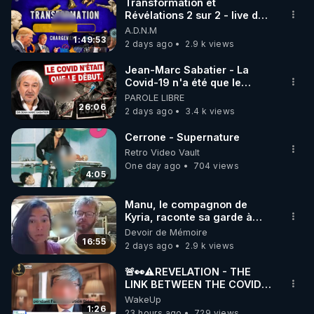
l’horreur des
Transformation et
bombardements massifs.…
Révélations 2 sur 2 - live du
07/08/26
A.D.N.M
1:49:53
2 days ago
2.9 k views
Jean-Marc Sabatier - La
Covid-19 n'a été que le
début - L'ARNm & l'ARNm-aa
PAROLE LIBRE
jusqu où auront-t-il ?
26:06
2 days ago
3.4 k views
Cerrone - Supernature
Retro Video Vault
One day ago
704 views
4:05
Manu, le compagnon de
Kyria, raconte sa garde à
vue musclée. PARTAGEZ!
Devoir de Mémoire
16:55
2 days ago
2.9 k views
🚨👀⚠️REVELATION - THE
LINK BETWEEN THE COVID
VACCINE AND CANCER -LIEN
WakeUp
VACCIN COVID ET CANCER
1:26
23 hours ago
729 views