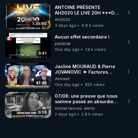
ANTOINE PRÉSENTE
AH2020 LE LIVE 20H ***DU
06/08/2026***
AH2020
1:35:50
3 days ago
6.8 k views
Aucun effet secondaire !.
patatrak
One day ago
1.8 k views
3:41
Jacline MOURAUD & Pierre
JOVANOVIC ★ Factures
Impayées : Où Est Passé Le
Airmeet
Pognon ?
41:45
One day ago
820 views
07/08: une preuve que nous
somme passé en absurdie
une dictature qui veut faire
michel lanceur alerte
taire ses opposant !
9:55
2 days ago
2.8 k views