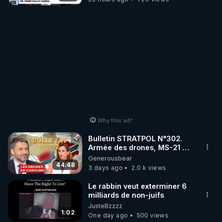
Why this ad?
Bulletin STRATPOL N°302.
Armée des drones, MS-21 en
série, missiles coréens.
Generousbear
07.08.2026.
44:48
3 days ago
2.0 k views
Le rabbin veut exterminer 6
milliards de non-juifs
JusteBzzzz
1:02
One day ago
500 views