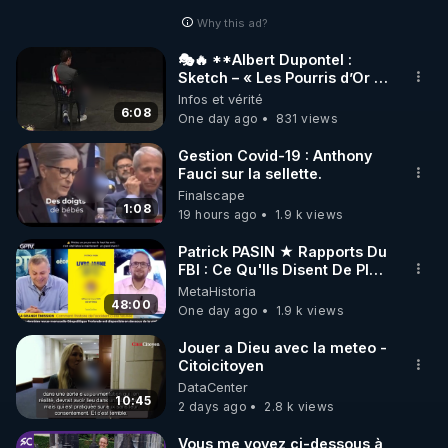
Why this ad?
http://rgnr.li/facebook
🎭🔥 **Albert Dupontel :
Sketch – « Les Pourris d’Or »
🌱 INSTAGRAM

🏆💰**
Infos et vérité
6:08
One day ago
831 views
https://www.instagram.com/rdlr_thierrycasasnovas/
http://rgnr.li/instagram
Gestion Covid-19 : Anthony
Fauci sur la sellette.
Finalscape
🌱 LA NEWSLETTER

1:08
19 hours ago
1.9 k views
Pour ne pas rater l’actualité RGNR (stages, 
Patrick PASIN ★ Rapports Du
FBI : Ce Qu'Ils Disent De Plus
http://rgnr.li/news
Grave Sur Hitler
MetaHistoria
48:00
One day ago
1.9 k views
🌱 VIDÉOS NON CENSURÉES SUR ODYSEE 

Toutes les vidéos Youtube sont aussi sur la 
Jouer a Dieu avec la meteo -
Citoicitoyen
DataCenter
http://rgnr.li/odysee
10:45
2 days ago
2.8 k views
🌱 LES STAGES EN PRÉSENTIEL

Vous me voyez ci-dessous à