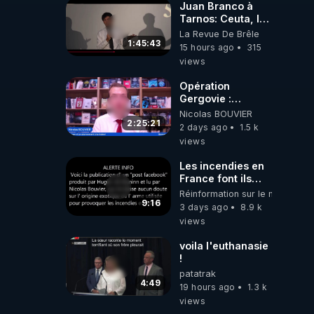
Juan Branco à
Tarnos: Ceuta, le
narcotrafic et le
La Revue De Brêle
pouvoir en France
1:45:43
15 hours ago
315
views
Opération
Gergovie :
‪@38resistancegauloise‬
Nicolas BOUVIER
‪@MarionSigautOfficiel‬
2:25:21
2 days ago
1.5 k
‪@gladysriifard5710‬
views
Laëtitia
Les incendies en
France font ils
partie d' un plan
Réinformation sur le monde
qui aurait débuté
9:16
3 days ago
8.9 k
le 11 septembre
views
2001 ?
voila l'euthanasie
!
patatrak
4:49
19 hours ago
1.3 k
views