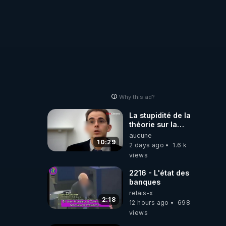
Why this ad?
La stupidité de la
théorie sur la
responsabilité de
aucune
l’homme
10:29
2 days ago
1.6 k
concernant le
views
dioxyde de
carbone.
2216 - L'état des
banques
relais-x
2:18
12 hours ago
698
views