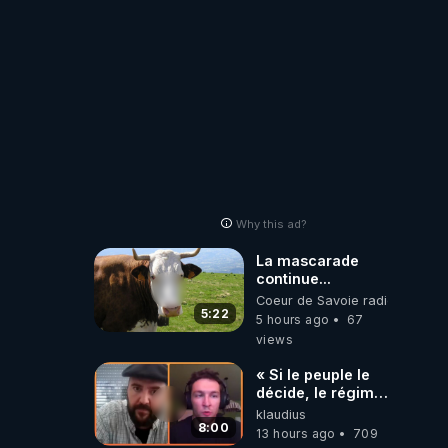
Why this ad?
La mascarade
continue...
Coeur de Savoie radioweb TV
5:22
5 hours ago
67
views
« Si le peuple le
décide, le régime
peut tomber
klaudius
demain ! »
8:00
13 hours ago
709