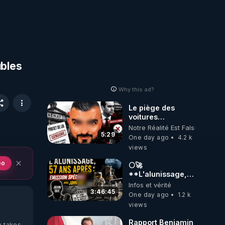
ubles
Why this ad?
Le piège des
voitures
électriques se
Notre Réalité Est Falsifiée Et F
referme sur les
5:29
One day ago
4.2 k
usagers !
views
eo
🌕🚀
**L'alunissage,
57 ans après :
Infos et vérité
Émission spéciale
3:46:45
One day ago
1.2 k
avec John Doe
views
!** 👨 🚀✨
Rapport Benjamin
y takes