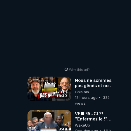
Why this ad?
Nous ne sommes
pas gênés et nous
n’avons pas
Ghislain
besoin de nous
18:30
12 hours ago
325
excuser ! #jw
views
#jehovah
#collegecentral
VF🟩 FAUCI ?!
"Enfermez le !"
(Lock him up!) -
WakeUp
Quartz Traduction
9:48
One day ago
1.9 k