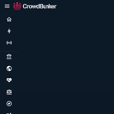
Current
Rushes
Live
Politics & institutions
World & geopolitics
Health, food & wellbeing
Society, justice & freedoms
Economy, environment & technology