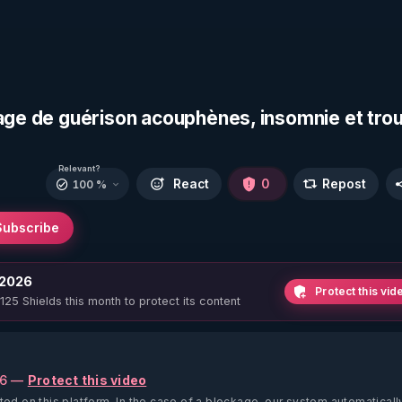
nage de guérison acouphènes, insomnie et tro
Relevant?
React
0
Repost
100 %
Subscribe
 2026
Protect this vid
 125 Shields this month to protect its content
26 —
Protect this video
ted on this platform.
In the case of a blockage, our system automaticall