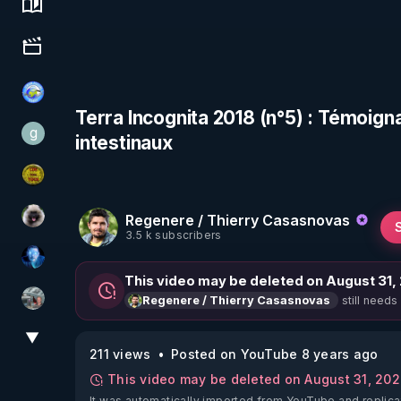
Science, history & spirituality
Culture, media & entertainment
Tonton Posture Débrief
Terra Incognita 2018 (n°5) : Témoig
g
intestinaux
gilo59
CDS pour TOUS
Regenere / Thierry Casasnovas
Priscane
3.5 k subscribers
AH2020
This video may be deleted on August 31,
still needs
Regenere / Thierry Casasnovas
Ben Garneau
▼
View More
211 views
Posted on YouTube 8 years ago
This video may be deleted on August 31, 20
It was automatically imported from YouTube and replica