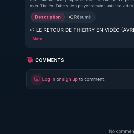
over. The YouTube video player remains until the video
Description
Résumé
🌱 LE RETOUR DE THIERRY EN VIDÉO (AVRIL
More
https://www.rgnr.fr/presentation.html
🌱 LE MAGAZINE RÉGÉNÈRE 

COMMENTS
http://rgnr.li/ymag
Log in
or
sign up
to comment.
🌱 LA BOUTIQUE DU MAGAZINE

https://boutique.magazine-regenere.fr/
🌱 FIL TELEGRAM

https://t.me/rgnr_fr
No comments