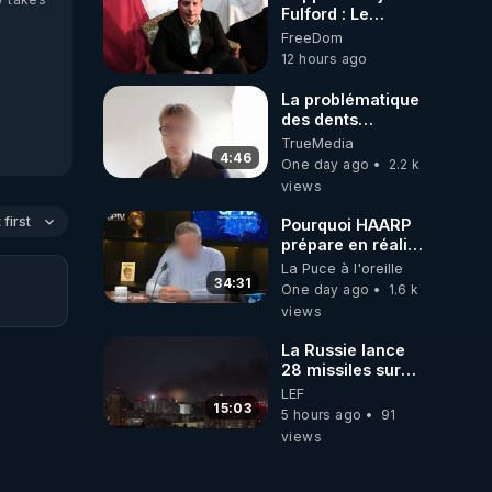
Fulford : Le
leadership
FreeDom
occidental
12 hours ago
dysfonctionnel
s’enfonce dans
La problématique
une spirale
des dents
infernale tandis
dévitalisées et
TrueMedia
que l’Arabie
des implants
4:46
One day ago
2.2 k
saoudite
views
s’effondre – 3
août 2026 ***
first
Pourquoi HAARP
https://prepareforchange
prépare en réalité
fulford-report-
un CHAOS
La Puce à l'oreille
dysfunctional-
climatique, on
34:31
western-
One day ago
1.6 k
répond
leadership-in-
views
death-spiral-as-
saudi-arabia-
La Russie lance
falls-august-3-
28 missiles sur
2026/
Kiev, l'attaque
LEF
révèle la faiblesse
15:03
5 hours ago
91
de Kiev
views