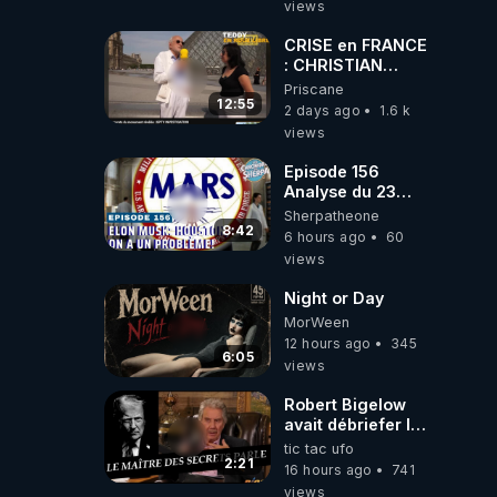
views
CRISE en FRANCE
: CHRISTIAN
COTTEN FAIT une
Priscane
étrange
12:55
2 days ago
1.6 k
découverte
views
Episode 156
Analyse du 23
février 2025 Elon
Sherpatheone
Musk : Houston ,
8:42
6 hours ago
60
on a un problème
views
!
Night or Day
MorWeen
12 hours ago
345
6:05
views
Robert Bigelow
avait débriefer le
pédophile
tic tac ufo
génocidaire de
2:21
16 hours ago
741
donald j trump
views