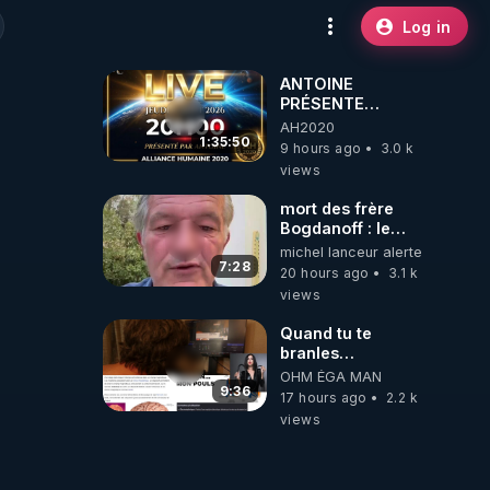
Log in
ANTOINE
PRÉSENTE
AH2020 LE LIVE
AH2020
20H ***DU
1:35:50
9 hours ago
3.0 k
06/08/2026***
views
mort des frère
Bogdanoff : le
mensonge d état
michel lanceur alerte
7:28
20 hours ago
3.1 k
views
Quand tu te
branles
bonhomme tu
OHM ÉGA MAN
émets des ondes
9:36
17 hours ago
2.2 k
ils ont juste omis
views
de t'expliquer