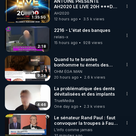
▶ Telegram : 
https://t.me/rgnr_fr
ANTOINE PRÉSENTE
AH2020 LE LIVE 20H ***DU
▶ Facebook : 
06/08/2026***
AH2020
https://www.facebook.com/thierry.rgnr/
1:35:50
12 hours ago
3.5 k views
▶ Instagram  : 
https://www.instagram.com/Thierrycasasnovas_rgn
2216 - L'état des banques
r
relais-x
15 hours ago
928 views
▶Twitter : 
https://twitter.com/thierrycas
2:18
Quand tu te branles
bonhomme tu émets des
ondes ils ont juste omis de
OHM ÉGA MAN
t'expliquer
9:36
20 hours ago
2.6 k views
La problématique des dents
dévitalisées et des implants
TrueMedia
4:46
One day ago
2.3 k views
Le sénateur Rand Paul : faut
convoquer la troupes à Fauci
puis Bille gates, famille
L'info comme jamais
eugéniste de le 18 siecle ! 😒
31 minutes ago