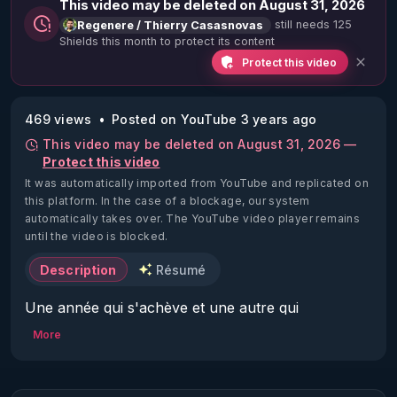
This video may be deleted on August 31, 2026
still needs 125
Regenere / Thierry Casasnovas
Shields this month to protect its content
Protect this video
469 views
Posted on YouTube 3 years ago
This video may be deleted on August 31, 2026 —
Protect this video
It was automatically imported from YouTube and replicated on
this platform.
In the case of a blockage, our system
automatically takes over. The YouTube video player remains
until the video is blocked.
Description
Résumé
Une année qui s'achève et une autre qui 
recommence c'est toujours l'occasion de 
More
présenter ses vœux.

Nous sommes le 1er janvier 2024 au petit matin, 
Alex à la caméra et moi  je suis sensé vous dire ...
