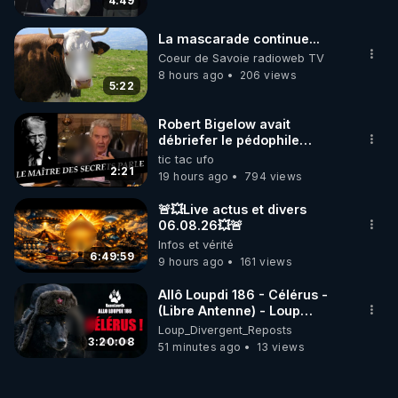
4:49
La mascarade continue...
Coeur de Savoie radioweb TV
8 hours ago
206 views
5:22
Robert Bigelow avait
débriefer le pédophile
génocidaire de donald j
tic tac ufo
trump
2:21
19 hours ago
794 views
🚨💥Live actus et divers
06.08.26💥🚨
Infos et vérité
6:49:59
9 hours ago
161 views
Allô Loupdi 186 - Célérus -
(Libre Antenne) - Loup
Divergent 2026.08.06
Loup_Divergent_Reposts
3:20:08
51 minutes ago
13 views