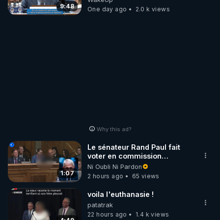
9:48
One day ago
2.0 k views
Why this ad?
Le sénateur Rand Paul fait
voter en commission
l'outrage au Congrès contre
Ni Oubli Ni Pardon
Anthony Fauci
1:07
2 hours ago
65 views
voila l'euthanasie !
patatrak
22 hours ago
1.4 k views