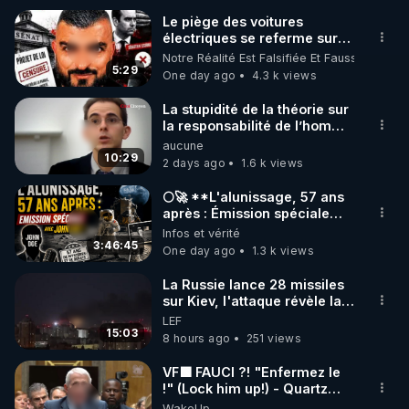
Le piège des voitures
électriques se referme sur
les usagers !
Notre Réalité Est Falsifiée Et Fausse
5:29
One day ago
4.3 k views
La stupidité de la théorie sur
la responsabilité de l’homme
concernant le dioxyde de
aucune
carbone.
10:29
2 days ago
1.6 k views
🌕🚀 **L'alunissage, 57 ans
après : Émission spéciale
avec John Doe !** 👨 🚀✨
Infos et vérité
3:46:45
One day ago
1.3 k views
La Russie lance 28 missiles
sur Kiev, l'attaque révèle la
faiblesse de Kiev
LEF
15:03
8 hours ago
251 views
VF🟩 FAUCI ?! "Enfermez le
!" (Lock him up!) - Quartz
Traduction
WakeUp