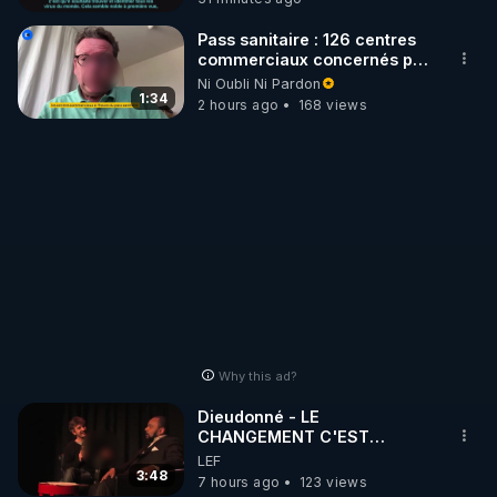
🤢😡
https://odysee.com/@anonyme:d3/RP
Pass sanitaire : 126 centres
commerciaux concernés par
l'obligation dans toute la
Ni Oubli Ni Pardon
France
1:34
2 hours ago
168 views
Why this ad?
Dieudonné - LE
CHANGEMENT C'EST
MAINTENANT
LEF
3:48
7 hours ago
123 views