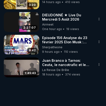
14 hours ago
410 views
3:20
DIEUDONNÉ ★ Live Du
Mercredi 5 Août 2026
Airmeet
2:27:07
One hour ago
19 views
Episode 156 Analyse du 23
février 2025 Elon Musk :
Houston , on a un problème !
Sherpatheone
8:42
9 hours ago
110 views
Juan Branco à Tarnos:
Ceuta, le narcotrafic et le
pouvoir en France
La Revue De Brêle
1:45:43
18 hours ago
374 views