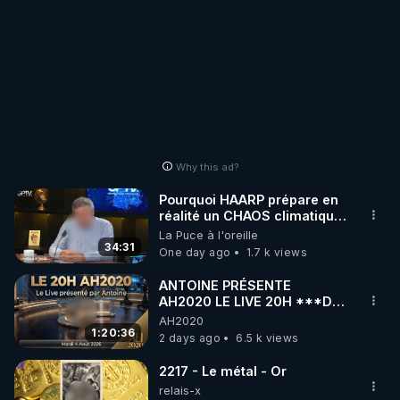
Why this ad?
Pourquoi HAARP prépare en
réalité un CHAOS climatique,
on répond
La Puce à l'oreille
34:31
One day ago
1.7 k views
ANTOINE PRÉSENTE
AH2020 LE LIVE 20H ***DU
04/08/2026*** 📷LE
AH2020
GRAND RÉVEIL EST EN
1:20:36
2 days ago
6.5 k views
MARCHE 📷
2217 - Le métal - Or
relais-x