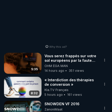
Why this ad?
Vous serez frappés sur votre
sol européens par la faute
des dirigeants qui s'en
OHM ÉGA MAN
mettent dans le nez
5:35
14 hours ago
351 views
« Interdiction des thérapies
de conversion »
Kla.TV Français
8:32
5 hours ago
161 views
SNOWDEN VF 2016
ZanoniMaat