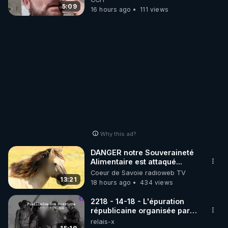
5:09
16 hours ago
111 views
Why this ad?
DANGER notre Souveraineté
Alimentaire est attaqué...
Coeur de Savoie radioweb TV
13:21
18 hours ago
434 views
2218 - 14-18 - L'épuration
républicaine organisée par
les frères de la truelle
relais-x