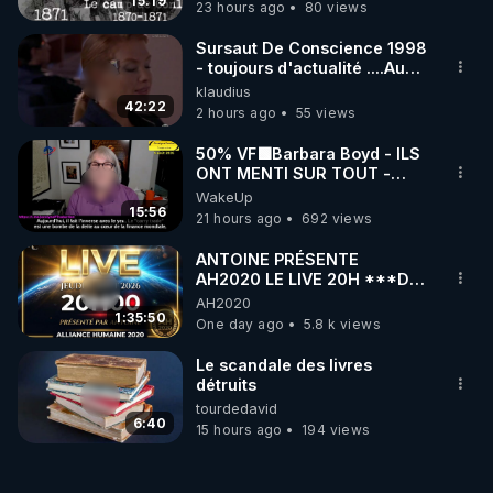
15:19
23 hours ago
80 views
Sursaut De Conscience 1998
- toujours d'actualité ....Au
Dela Du Réel
klaudius
42:22
2 hours ago
55 views
50% VF🟩Barbara Boyd - ILS
ONT MENTI SUR TOUT -
Jocelyne Traduction
WakeUp
15:56
21 hours ago
692 views
ANTOINE PRÉSENTE
AH2020 LE LIVE 20H ***DU
06/08/2026***
AH2020
1:35:50
One day ago
5.8 k views
Le scandale des livres
détruits
tourdedavid
6:40
15 hours ago
194 views