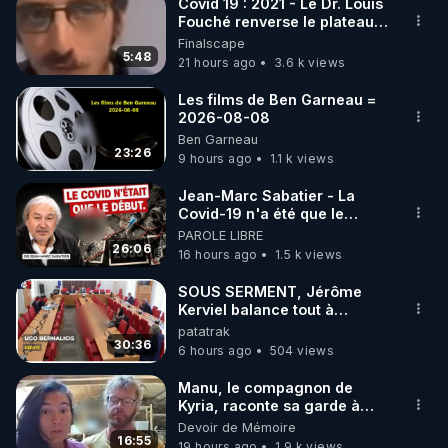
▶ Telegram : 
https://t.me/rgnr_fr
Covid 19 : 2021 - Le Dr. Louis
Fouché renverse le plateau
▶ Facebook : 
de CNews !
Finalscape
https://www.facebook.com/thierry.rgnr/
5:48
21 hours ago
3.6 k views
▶ Instagram  : 
https://www.instagram.com/Thierrycasasnovas_rgn
Les films de Ben Garneau =
2026-08-08
r
Ben Garneau
▶Twitter : 
https://twitter.com/thierrycas
23:26
9 hours ago
1.1 k views
Jean-Marc Sabatier - La
Covid-19 n'a été que le
début - L'ARNm & l'ARNm-aa
PAROLE LIBRE
jusqu où auront-t-il ?
26:06
16 hours ago
1.5 k views
SOUS SERMENT, Jérôme
Kerviel balance tout à
l'Assemblée !
patatrak
30:36
6 hours ago
504 views
Manu, le compagnon de
Kyria, raconte sa garde à
vue musclée. PARTAGEZ!
Devoir de Mémoire
16:55
19 hours ago
1.9 k views