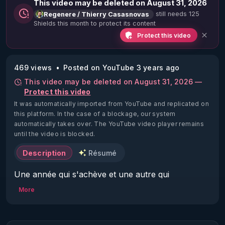
This video may be deleted on August 31, 2026
still needs 125
Regenere / Thierry Casasnovas
Shields this month to protect its content
Protect this video
469 views
Posted on YouTube 3 years ago
This video may be deleted on August 31, 2026 —
Protect this video
It was automatically imported from YouTube and replicated on
this platform.
In the case of a blockage, our system
automatically takes over. The YouTube video player remains
until the video is blocked.
Description
Résumé
Une année qui s'achève et une autre qui 
recommence c'est toujours l'occasion de 
More
présenter ses vœux.

Nous sommes le 1er janvier 2024 au petit matin, 
Alex à la caméra et moi  je suis sensé vous dire ...
