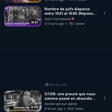
Nombre de juifs disparus
entre 1941 et 1945 (Réponse
à mes accusateurs)
Sans Concession
9:31
12 hours ago
782 views
Why this ad?
07/08: une preuve que nous
somme passé en absurdie
une dictature qui veut faire
michel lanceur alerte
taire ses opposant !
9:55
6 hours ago
693 views