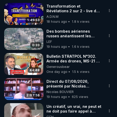
Transformation et
Révélations 2 sur 2 - live du
07/08/26
A.D.N.M
1:49:53
18 hours ago
1.8 k views
Des bombes aériennes
russes anéantissent les
centres de contrôle de
LEF
drones de 3 brigades
0:33
19 hours ago
1.6 k views
ukrainienne
Bulletin STRATPOL N°302.
Armée des drones, MS-21 en
série, missiles coréens.
Generousbear
07.08.2026.
44:48
One day ago
1.5 k views
Direct du 07/08/2026,
présenté par Nicolas
BOUVIER
Nicolas BOUVIER
2:07:16
19 hours ago
625 views
Un créatif, un vrai, ne peut et
ne doit pas faire appel à
l'intelligence artificielle
CCH