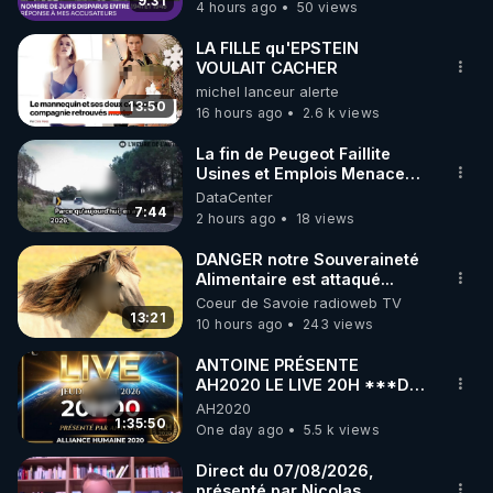
9:31
4 hours ago
50 views
code : REGENERE10

LA FILLE qu'EPSTEIN
▶ 30 jours gratuit sur l’application de méditation et 
VOULAIT CACHER
michel lanceur alerte
de bien-être ENVOL :

13:50
16 hours ago
2.6 k views
Rendez-vous sur 
https://www.envol.app/code
 avec 
le code : REGENERE
La fin de Peugeot Faillite
Usines et Emplois Menacees
- L'heure de l'auto
DataCenter
7:44
2 hours ago
18 views
DANGER notre Souveraineté
Alimentaire est attaqué...
Coeur de Savoie radioweb TV
13:21
10 hours ago
243 views
ANTOINE PRÉSENTE
AH2020 LE LIVE 20H ***DU
06/08/2026***
AH2020
1:35:50
One day ago
5.5 k views
Direct du 07/08/2026,
présenté par Nicolas