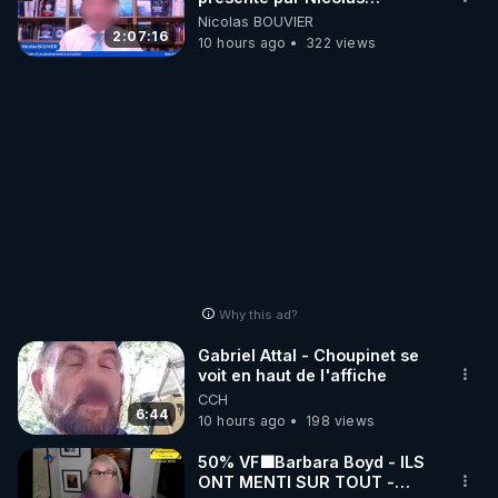
BOUVIER
Nicolas BOUVIER
2:07:16
10 hours ago
322 views
Why this ad?
Gabriel Attal - Choupinet se
voit en haut de l'affiche
CCH
6:44
10 hours ago
198 views
50% VF🟩Barbara Boyd - ILS
ONT MENTI SUR TOUT -