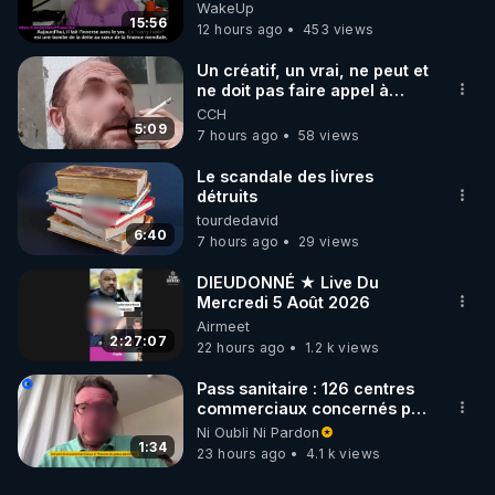
Jocelyne Traduction
WakeUp
15:56
12 hours ago
453 views
Un créatif, un vrai, ne peut et
ne doit pas faire appel à
l'intelligence artificielle
CCH
5:09
7 hours ago
58 views
Le scandale des livres
détruits
tourdedavid
6:40
7 hours ago
29 views
DIEUDONNÉ ★ Live Du
Mercredi 5 Août 2026
Airmeet
2:27:07
22 hours ago
1.2 k views
Pass sanitaire : 126 centres
commerciaux concernés par
l'obligation dans toute la
Ni Oubli Ni Pardon
France
1:34
23 hours ago
4.1 k views