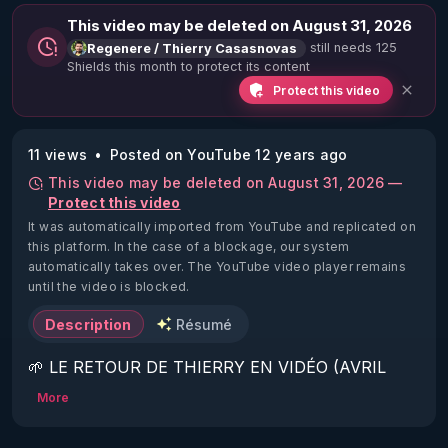
This video may be deleted on August 31, 2026
still needs 125
Regenere / Thierry Casasnovas
Shields this month to protect its content
Protect this video
11 views
Posted on YouTube 12 years ago
This video may be deleted on August 31, 2026 —
Protect this video
It was automatically imported from YouTube and replicated on
this platform.
In the case of a blockage, our system
automatically takes over. The YouTube video player remains
until the video is blocked.
Description
Résumé
🌱 LE RETOUR DE THIERRY EN VIDÉO (AVRIL 
2022)!

More
Découvrez la saison 2 des vidéos sur le nouveau 