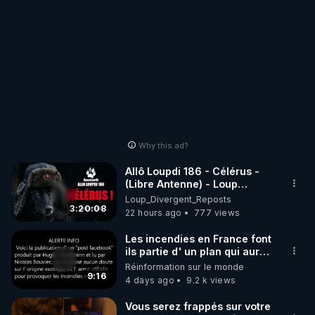
Why this ad?
Allô Loupdi 186 - Célérus -
(Libre Antenne) - Loup
Divergent 2026.08.06
Loup_Divergent_Reposts
3:20:08
22 hours ago
777 views
Les incendies en France font
ils partie d' un plan qui aurait
débuté le 11 septembre 2001
Réinformation sur le monde
?
9:16
4 days ago
9.2 k views
Vous serez frappés sur votre