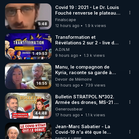
Covid 19 : 2021 - Le Dr. Louis
Fouché renverse le plateau
🌱 INSTAGRAM

de CNews !
Finalscape
5:48
12 hours ago
1.9 k views
https://www.instagram.com/rdlr_thierrycasasnovas/
http://rgnr.li/instagram
Transformation et
Révélations 2 sur 2 - live du
07/08/26
A.D.N.M
🌱 LA NEWSLETTER

1:49:53
9 hours ago
1.3 k views
Pour ne pas rater l’actualité RGNR (stages, 
Manu, le compagnon de
Kyria, raconte sa garde à
http://rgnr.li/news
vue musclée. PARTAGEZ!
Devoir de Mémoire
16:55
10 hours ago
739 views
🌱 VIDÉOS NON CENSURÉES SUR ODYSEE 

Toutes les vidéos Youtube sont aussi sur la 
Bulletin STRATPOL N°302.
Armée des drones, MS-21 en
série, missiles coréens.
Generousbear
http://rgnr.li/odysee
07.08.2026.
44:48
17 hours ago
1.1 k views
🌱 LES STAGES EN PRÉSENTIEL

Jean-Marc Sabatier - La
Covid-19 n'a été que le
début - L'ARN messager
PAROLE LIBRE