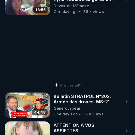
vue musclée. PARTAGEZ!
Devoir de Mémoire
16:55
One day ago
2.5 k views
Why this ad?
Bulletin STRATPOL N°302.
Armée des drones, MS-21 en
série, missiles coréens.
Generousbear
07.08.2026.
44:48
One day ago
1.7 k views
ATTENTION A VOS
ASSIETTES