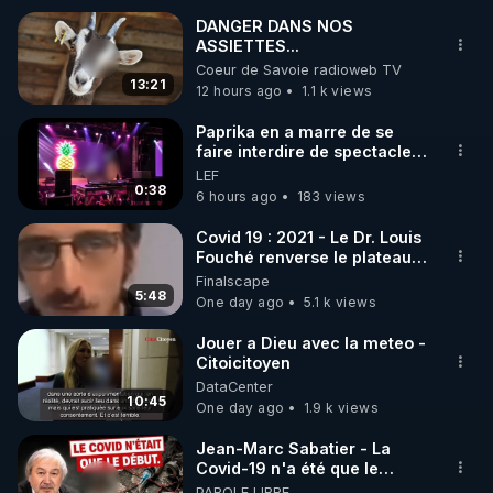
DANGER DANS NOS
ASSIETTES...
🌱 INSTAGRAM

Coeur de Savoie radioweb TV
13:21
12 hours ago
1.1 k views
https://www.instagram.com/rdlr_thierrycasasnovas/
http://rgnr.li/instagram
Paprika en a marre de se
faire interdire de spectacle.
Elle décide donc de devenir
LEF
🌱 LA NEWSLETTER

DJ !
0:38
6 hours ago
183 views
Pour ne pas rater l’actualité RGNR (stages, 
Covid 19 : 2021 - Le Dr. Louis
Fouché renverse le plateau
http://rgnr.li/news
de CNews !
Finalscape
5:48
One day ago
5.1 k views
🌱 VIDÉOS NON CENSURÉES SUR ODYSEE 

Toutes les vidéos Youtube sont aussi sur la 
Jouer a Dieu avec la meteo -
Citoicitoyen
DataCenter
http://rgnr.li/odysee
10:45
One day ago
1.9 k views
🌱 LES STAGES EN PRÉSENTIEL

Jean-Marc Sabatier - La
Covid-19 n'a été que le
début - L'ARNm & l'ARNm-aa
PAROLE LIBRE