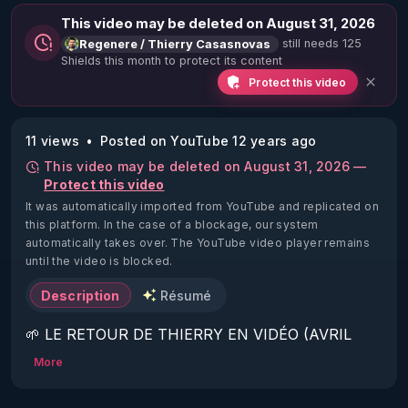
This video may be deleted on August 31, 2026
still needs 125
Regenere / Thierry Casasnovas
Shields this month to protect its content
Protect this video
11 views
Posted on YouTube 12 years ago
This video may be deleted on August 31, 2026 —
Protect this video
It was automatically imported from YouTube and replicated on
this platform.
In the case of a blockage, our system
automatically takes over. The YouTube video player remains
until the video is blocked.
Description
Résumé
🌱 LE RETOUR DE THIERRY EN VIDÉO (AVRIL 
2022)!

More
Découvrez la saison 2 des vidéos sur le nouveau 