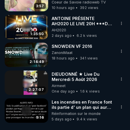
Coeur de Savoie radioweb TV
3:57
10 hours ago
392 views
ANTOINE PRÉSENTE
AH2020 LE LIVE 20H ***DU
06/08/2026***
AH2020
1:35:50
2 days ago
6.2 k views
SNOWDEN VF 2016
ZanoniMaat
18 hours ago
341 views
2:14:49
DIEUDONNÉ ★ Live Du
Mercredi 5 Août 2026
Airmeet
2:27:07
One day ago
1.6 k views
Les incendies en France font
ils partie d' un plan qui aurait
débuté le 11 septembre 2001
Réinformation sur le monde
?
9:16
5 days ago
9.4 k views