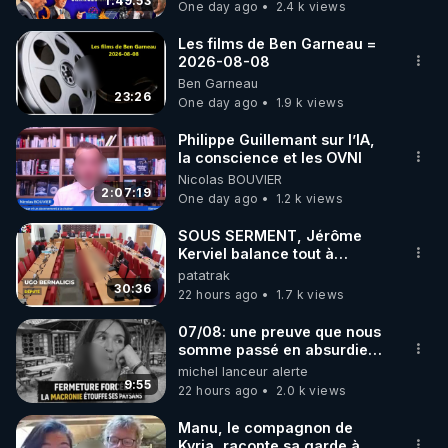
1:49:53
One day ago
2.4 k views
code : REGENERE10

Les films de Ben Garneau =
▶ 30 jours gratuit sur l’application de méditation et 
2026-08-08
Ben Garneau
de bien-être ENVOL :

23:26
One day ago
1.9 k views
Rendez-vous sur 
https://www.envol.app/code
 avec 
le code : REGENERE
Philippe Guillemant sur l’IA,
la conscience et les OVNI
Nicolas BOUVIER
2:07:19
One day ago
1.2 k views
SOUS SERMENT, Jérôme
Kerviel balance tout à
l'Assemblée !
patatrak
30:36
22 hours ago
1.7 k views
07/08: une preuve que nous
somme passé en absurdie
une dictature qui veut faire
michel lanceur alerte
taire ses opposant !
9:55
22 hours ago
2.0 k views
Manu, le compagnon de
Kyria, raconte sa garde à