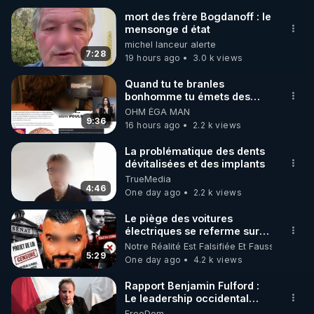
mort des frère Bogdanoff : le
mensonge d état
🌱 INSTAGRAM

michel lanceur alerte
7:28
19 hours ago
3.0 k views
https://www.instagram.com/rdlr_thierrycasasnovas/
http://rgnr.li/instagram
Quand tu te branles
bonhomme tu émets des
ondes ils ont juste omis de
OHM ÉGA MAN
🌱 LA NEWSLETTER

t'expliquer
9:36
16 hours ago
2.2 k views
Pour ne pas rater l’actualité RGNR (stages, 
La problématique des dents
dévitalisées et des implants
http://rgnr.li/news
TrueMedia
4:46
One day ago
2.2 k views
🌱 VIDÉOS NON CENSURÉES SUR ODYSEE 

Toutes les vidéos Youtube sont aussi sur la 
Le piège des voitures
électriques se referme sur
les usagers !
Notre Réalité Est Falsifiée Et Fausse
http://rgnr.li/odysee
5:29
One day ago
4.2 k views
🌱 LES STAGES EN PRÉSENTIEL

Rapport Benjamin Fulford :
Le leadership occidental
dysfonctionnel s’enfonce
FreeDom