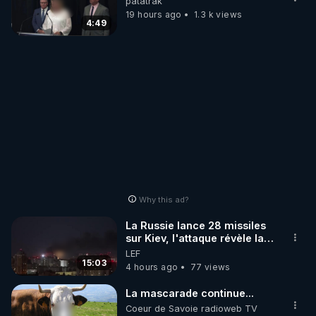
patatrak
19 hours ago
1.3 k views
4:49
Why this ad?
La Russie lance 28 missiles
sur Kiev, l'attaque révèle la
faiblesse de Kiev
LEF
15:03
4 hours ago
77 views
La mascarade continue...
Coeur de Savoie radioweb TV