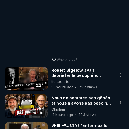
Why this ad?
Robert Bigelow avait
débriefer le pédophile
génocidaire de donald j
tic tac ufo
trump
2:21
15 hours ago
732 views
Nous ne sommes pas gênés
et nous n’avons pas besoin
de nous excuser ! #jw
Ghislain
#jehovah #collegecentral
18:30
11 hours ago
323 views
VF🟩 FAUCI ?! "Enfermez le