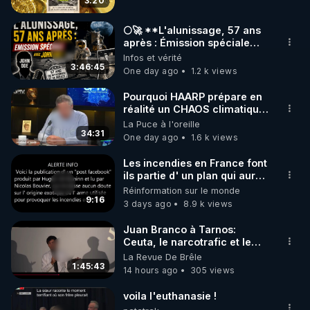
3:20
code : REGENERE10

🌕🚀 **L'alunissage, 57 ans
▶ 30 jours gratuit sur l’application de méditation et 
après : Émission spéciale
avec John Doe !** 👨 🚀✨
Infos et vérité
de bien-être ENVOL :

3:46:45
One day ago
1.2 k views
Rendez-vous sur 
https://www.envol.app/code
 avec 
le code : REGENERE
Pourquoi HAARP prépare en
réalité un CHAOS climatique,
on répond
La Puce à l'oreille
34:31
One day ago
1.6 k views
Les incendies en France font
ils partie d' un plan qui aurait
débuté le 11 septembre 2001
Réinformation sur le monde
?
9:16
3 days ago
8.9 k views
Juan Branco à Tarnos:
Ceuta, le narcotrafic et le
pouvoir en France
La Revue De Brêle
1:45:43
14 hours ago
305 views
voila l'euthanasie !