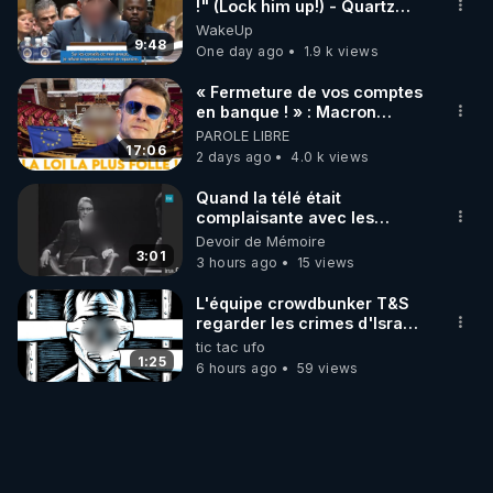
!" (Lock him up!) - Quartz
Traduction
WakeUp
9:48
One day ago
1.9 k views
« Fermeture de vos comptes
en banque ! » : Macron
impose une loi folle !
PAROLE LIBRE
17:06
2 days ago
4.0 k views
Quand la télé était
complaisante avec les
pédophiles
Devoir de Mémoire
3:01
3 hours ago
15 views
L'équipe crowdbunker T&S
regarder les crimes d'Israël
depuis plus de 70 ans
tic tac ufo
accentuer par 424
1:25
6 hours ago
59 views