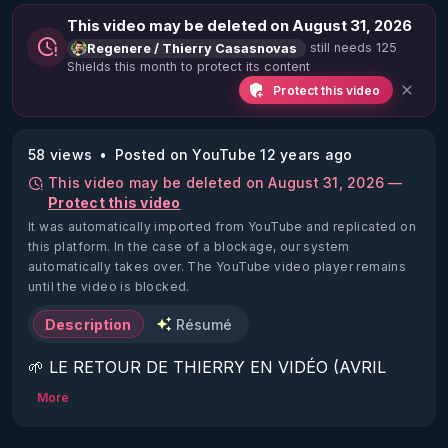
This video may be deleted on August 31, 2026
still needs 125
Regenere / Thierry Casasnovas
Shields this month to protect its content
Protect this video
58 views
Posted on YouTube 12 years ago
This video may be deleted on August 31, 2026 —
Protect this video
It was automatically imported from YouTube and replicated on
this platform.
In the case of a blockage, our system
automatically takes over. The YouTube video player remains
until the video is blocked.
Description
Résumé
🌱 LE RETOUR DE THIERRY EN VIDÉO (AVRIL 
2022)!

More
Découvrez la saison 2 des vidéos sur le nouveau 