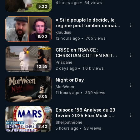
4 hours ago
64 views
5:22
« Si le peuple le décide, le
régime peut tomber demain !
»
klaudius
8:00
12 hours ago
705 views
CRISE en FRANCE :
CHRISTIAN COTTEN FAIT
une étrange découverte
Priscane
12:55
2 days ago
1.6 k views
Night or Day
MorWeen
11 hours ago
339 views
6:05
Episode 156 Analyse du 23
février 2025 Elon Musk :
Houston , on a un problème !
Sherpatheone
8:42
5 hours ago
53 views