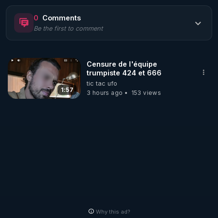
https://www.rgnr.fr/presentation.html
0
Comments
Be the first to comment
🌱 LE MAGAZINE RÉGÉNÈRE 

http://rgnr.li/ymag
Censure de l'équipe
trumpiste 424 et 666
🌱 LA BOUTIQUE DU MAGAZINE

tic tac ufo
Pour obtenir les anciens numéros que vous avez 
1:57
3 hours ago
153 views
https://boutique.magazine-regenere.fr/
🌱 FIL TELEGRAM

Écoutez les podcasts gratuits de Thierry et les 
https://t.me/rgnr_fr
🌱 FACEBOOK

Why this ad?
http://rgnr.li/facebook