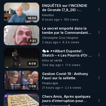
ENQUÊTES sur l'INCENDIE
de Gironde (7_8_26) -
🌱 INSTAGRAM

Philippe WEBER
klaudius
18:34
6 hours ago
193 views
https://www.instagram.com/rdlr_thierrycasasnovas/
http://rgnr.li/instagram
Le secret emporté dans la
tombe par le Commandant
Cousteau le 25 juin 1997
Christophe Cros Houplon
🌱 LA NEWSLETTER

7:31
2 days ago
6.3 k views
Pour ne pas rater l’actualité RGNR (stages, 
🎭🔥 **Albert Dupontel :
Sketch – « Les Pourris d’Or »
http://rgnr.li/news
🏆💰**
Infos et vérité
6:08
One day ago
1.1 k views
🌱 VIDÉOS NON CENSURÉES SUR ODYSEE 

Toutes les vidéos Youtube sont aussi sur la 
Gestion Covid-19 : Anthony
Fauci sur la sellette.
Finalscape
http://rgnr.li/odysee
1:08
21 hours ago
2.2 k views
🌱 LES STAGES EN PRÉSENTIEL

Chers Amis, Après quelques
jours d’interruption pour
clarifier ma position
Sans Concession