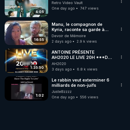
Retro Video Vault
One day ago
747 views
4:05
Manu, le compagnon de
Kyria, raconte sa garde à
vue musclée. PARTAGEZ!
Devoir de Mémoire
16:55
2 days ago
2.9 k views
ANTOINE PRÉSENTE
AH2020 LE LIVE 20H ***DU
06/08/2026***
AH2020
1:35:50
3 days ago
6.8 k views
Le rabbin veut exterminer 6
milliards de non-juifs
JusteBzzzz
1:02
One day ago
556 views