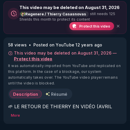
This video may be deleted on August 31, 2026
still needs 125
Regenere / Thierry Casasnovas
Shields this month to protect its content
Protect this video
58 views
Posted on YouTube 12 years ago
This video may be deleted on August 31, 2026 —
Protect this video
It was automatically imported from YouTube and replicated on
this platform.
In the case of a blockage, our system
automatically takes over. The YouTube video player remains
until the video is blocked.
Description
Résumé
🌱 LE RETOUR DE THIERRY EN VIDÉO (AVRIL 
2022)!

More
Découvrez la saison 2 des vidéos sur le nouveau 