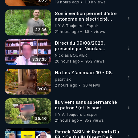
3:05
19 hours ago
1.8 k views
code : REGENERE10

croyance tomberait. À Caen,
où je résidais alors, je
Son invention permet d'être
diffusais un tract que j’avais
▶ 30 jours gratuit sur l’application de méditation et 
autonome en électricité
moi-même rédigé, intitulé:
avec un simple ruisseau
Il Y A Toujours L'Espoir
de bien-être ENVOL :

"La vérité, enfin." L’adresse
22:36
21 hours ago
1.5 k views
postale de mon association y
Rendez-vous sur 
https://www.envol.app/code
 avec 
était imprimée, afin que le
le code : REGENERE
Direct du 09/08/2026,
public puisse se renseigner
présenté par Nicolas
davantage. Résultat: une
BOUVIER
demande et deux lettres
Nicolas BOUVIER
3:33:35
d’injures pour plusieurs
20 hours ago
952 views
milliers de tracts distribués.
En 1990, la loi Gayssot fut
Ha Les Z'animaux 10 - 08.
promulguée. Le professeur
patatrak
Faurisson me dit: "Le texte
2 hours ago
30 views
sanctionne la contestation
3:08
de crimes contre l’humanité
‘qui ont été commis’. C’est
Ils vivent sans supermarché
une aubaine pour nous, car
ni patron ! (et ils sont
pour nous condamner, les
heureux)
Il Y A Toujours L'Espoir
juges devront prouver que
25:46
21 hours ago
852 views
les crimes contestés ont
bien été commis. En
Patrick PASIN ★ Rapports Du
conséquence, le débat
FBI : Ce Qu'Ils Disent De Plus
historique qu’on nous refuse