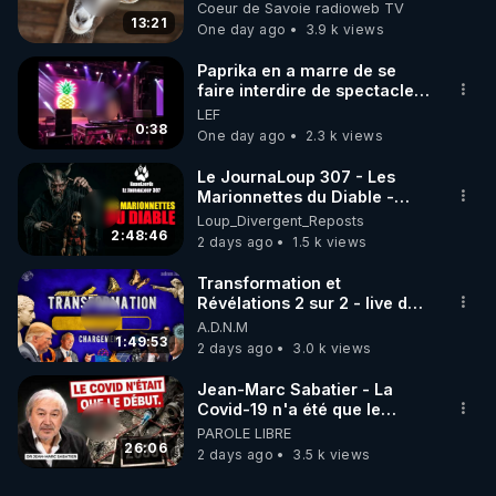
accompagné…
Coeur de Savoie radioweb TV
13:21
One day ago
3.9 k views
Paprika en a marre de se
faire interdire de spectacle.
Elle décide donc de devenir
LEF
DJ !
0:38
One day ago
2.3 k views
Le JournaLoup 307 - Les
Marionnettes du Diable -
Loup Divergent 2026.08.07
Loup_Divergent_Reposts
2:48:46
2 days ago
1.5 k views
Transformation et
Révélations 2 sur 2 - live du
07/08/26
A.D.N.M
1:49:53
2 days ago
3.0 k views
Jean-Marc Sabatier - La
Covid-19 n'a été que le
début - L'ARNm & l'ARNm-aa
PAROLE LIBRE
jusqu où auront-t-il ?
26:06
2 days ago
3.5 k views