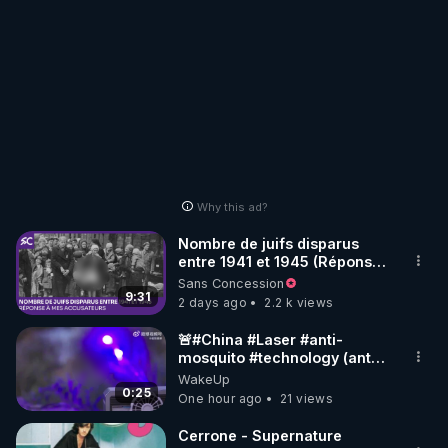
Why this ad?
Nombre de juifs disparus
entre 1941 et 1945 (Réponse
à mes accusateurs)
Sans Concession
9:31
2 days ago
2.2 k views
🚨#China #Laser #anti-
mosquito #technology (anti
#moustique) Photon Matrix
WakeUp
0:25
One hour ago
21 views
Cerrone - Supernature