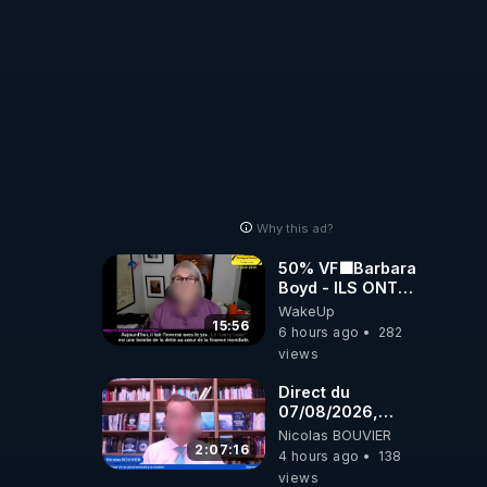
Why this ad?
50% VF🟩Barbara
Boyd - ILS ONT
MENTI SUR TOUT
WakeUp
-Jocelyne
15:56
6 hours ago
282
Traduction
views
Direct du
07/08/2026,
présenté par
Nicolas BOUVIER
Nicolas BOUVIER
2:07:16
4 hours ago
138
views