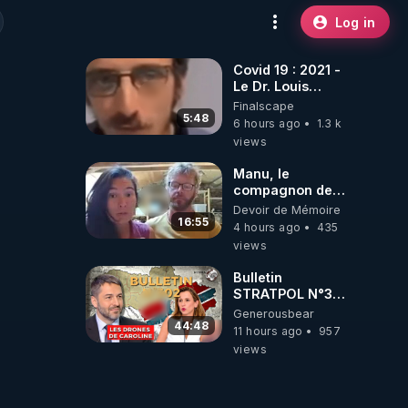
Log in
Covid 19 : 2021 -
Le Dr. Louis
Fouché renverse
Finalscape
le plateau de
5:48
6 hours ago
1.3 k
CNews !
views
Manu, le
compagnon de
Kyria, raconte sa
Devoir de Mémoire
garde à vue
16:55
4 hours ago
435
musclée.
views
PARTAGEZ!
Bulletin
STRATPOL N°302.
Armée des
Generousbear
drones, MS-21 en
44:48
11 hours ago
957
série, missiles
views
coréens.
07.08.2026.