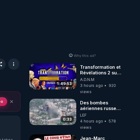
Why this ad?
Transformation et
Révélations 2 sur
2 - live du
A.D.N.M
07/08/26
1:49:53
3 hours ago
920
views
eo
Des bombes
aériennes russes
anéantissent les
LEF
centres de
0:33
4 hours ago
578
contrôle de
views
drones de 3
brigades
Jean-Marc
y takes