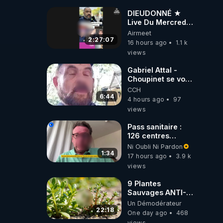
DIEUDONNÉ ★
Live Du Mercredi
5 Août 2026
Airmeet
2:27:07
16 hours ago
1.1 k
views
Gabriel Attal -
Choupinet se voit
en haut de
CCH
l'affiche
6:44
4 hours ago
97
views
Pass sanitaire :
126 centres
commerciaux
Ni Oubli Ni Pardon
concernés par
1:34
17 hours ago
3.9 k
l'obligation dans
views
toute la France
9 Plantes
Sauvages ANTI-
FAMINE: ces
Un Démodérateur
Ressources
22:18
One day ago
468
NUTRITIVES&MéDICINALES
views