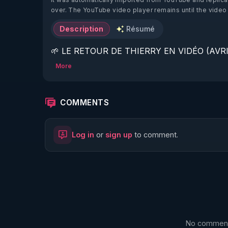
over. The YouTube video player remains until the video
Description
Résumé
🌱 LE RETOUR DE THIERRY EN VIDÉO (AVRIL
More
https://www.rgnr.fr/presentation.html
🌱 LE MAGAZINE RÉGÉNÈRE 

COMMENTS
http://rgnr.li/ymag
Log in
or
sign up
to comment.
🌱 LA BOUTIQUE DU MAGAZINE

https://boutique.magazine-regenere.fr/
🌱 FIL TELEGRAM

https://t.me/rgnr_fr
No comments