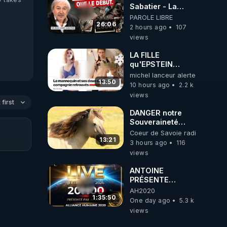
ukrainienne
Sabatier - La
Covid-19 n'a été
PAROLE LIBRE
que le début -
26:06
2 hours ago
107
L'ARN messager
views
jusqu où ira-t-il ?
LA FILLE
qu'EPSTEIN
VOULAIT CACHER
michel lanceur alerte
13:50
10 hours ago
2.2 k
views
first
DANGER notre
Souveraineté
Alimentaire est
Coeur de Savoie radioweb TV
attaqué...
13:21
3 hours ago
116
views
ANTOINE
PRÉSENTE
AH2020 LE LIVE
AH2020
20H ***DU
1:35:50
One day ago
5.3 k
06/08/2026***
views