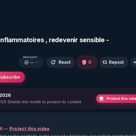
inflammatoires , redevenir sensible -
Relevant?
React
0
Repost
—
Subscribe
 2026
Protect this vid
 125 Shields this month to protect its content
26 —
Protect this video
ted on this platform.
In the case of a blockage, our system automaticall