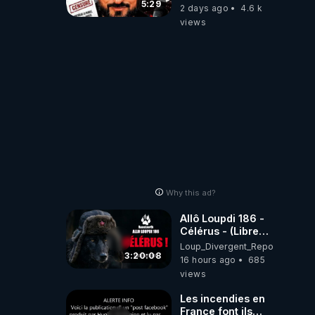
referme sur les
5:29
2 days ago
4.6 k
usagers !
views
Why this ad?
Allô Loupdi 186 -
Célérus - (Libre
Antenne) - Loup
Loup_Divergent_Reposts
Divergent
3:20:08
16 hours ago
685
2026.08.06
views
Les incendies en
France font ils