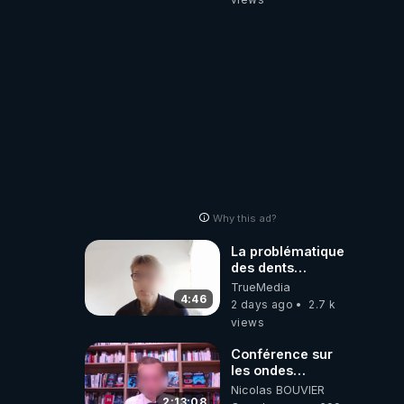
JARDIN&des
Haies
Why this ad?
La problématique
des dents
dévitalisées et
TrueMedia
des implants
4:46
2 days ago
2.7 k
views
Conférence sur
les ondes
électromagnétiques
Nicolas BOUVIER
par Grégoire
2:13:08