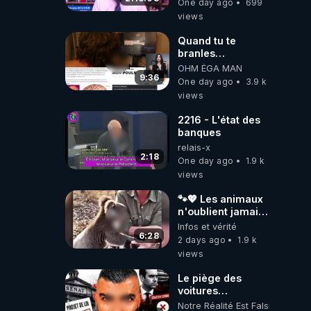
One day ago
699
Caustru et Bart de
views
Wever !
Quand tu te
branles
bonhomme tu
OHM ÉGA MAN
émets des ondes
9:36
One day ago
3.9 k
ils ont juste omis
views
de t'expliquer
2216 - L'état des
banques
relais-x
2:18
One day ago
1.9 k
views
🐾💖 Les animaux
n'oublient jamais
ceux qu'ils
Infos et vérité
aiment… 🥹❤️
6:28
2 days ago
1.9 k
views
Le piège des
voitures
électriques se
Notre Réalité Est Falsifiée Et F