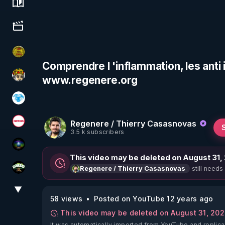
Science, history & spirituality
Culture, media & entertainment
CDS pour TOUS
Comprendre l 'inflammation, les anti 
www.regenere.org
Textes Sacrés & Maîtres Spirituels
A.D.N.M
Regenere / Thierry Casasnovas
Magazine Nexus
3.5 k subscribers
WakeUp
This video may be deleted on August 31,
still needs
Regenere / Thierry Casasnovas
DMSO pour TOUS
▼
View More
58 views
Posted on YouTube 12 years ago
This video may be deleted on August 31, 20
It was automatically imported from YouTube and replica