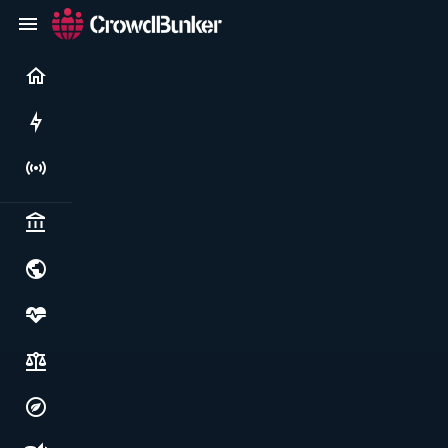
Current
Rushes
Live
Politics & institutions
World & geopolitics
Health, food & wellbeing
Society, justice & freedoms
Economy, environment & technology