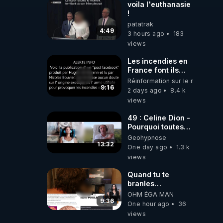
voila l'euthanasie
!
patatrak
4:49
3 hours ago
183
views
Les incendies en
France font ils
partie d' un plan
Réinformation sur le monde
qui aurait débuté
9:16
2 days ago
8.4 k
le 11 septembre
views
2001 ?
49 : Celine Dion -
Pourquoi toutes
ces rumeurs ?
Geohypnose
Enquête sous
13:32
One day ago
1.3 k
hypnose
views
Quand tu te
branles
bonhomme tu
OHM ÉGA MAN
émets des ondes
9:36
One hour ago
36
ils ont juste omis
views
de t'expliquer