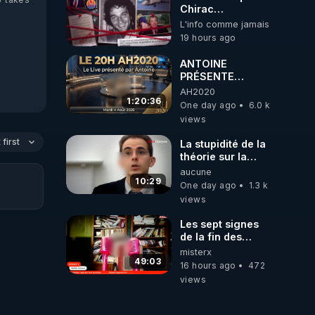
Chirac
cococainoman
L'info comme jamais
PD, Gaston Flosse
19 hours ago
IDEM, les
barbouses, mort
ANTOINE
du journaliste
PRÉSENTE
Jean-Pascal
AH2020 LE LIVE
AH2020
Couraud dit JPK
20H ***DU
1:20:36
One day ago
6.0 k
par la mafai et
04/08/2026***
views
frère la truelle ! 😒
📷LE GRAND
🤢😡
RÉVEIL EST EN
first
La stupidité de la
https://odysee.com/@ano
MARCHE 📷
théorie sur la
journaliste-
responsabilité de
aucune
enqu%C3%AAtait-
l’homme
10:29
sur-l%27Etat-
One day ago
1.3 k
concernant le
fran%C3%A7ais.-
views
dioxyde de
Puis-il-a-
carbone.
disparu:5
Les sept signes
de la fin des
temps selon
misterx
l’intervenant
49:03
16 hours ago
472
views