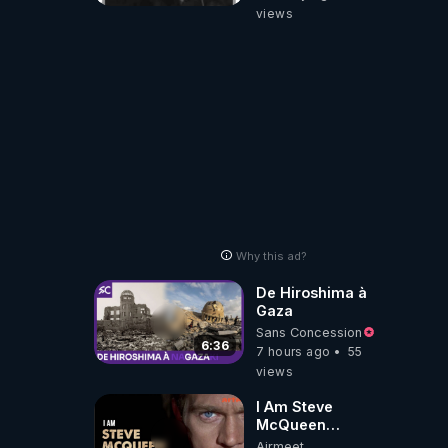
views
Why this ad?
De Hiroshima à
Gaza
Sans Concession
6:36
7 hours ago
55
views
I Am Steve
McQueen
⎮Documentaire
Airmeet