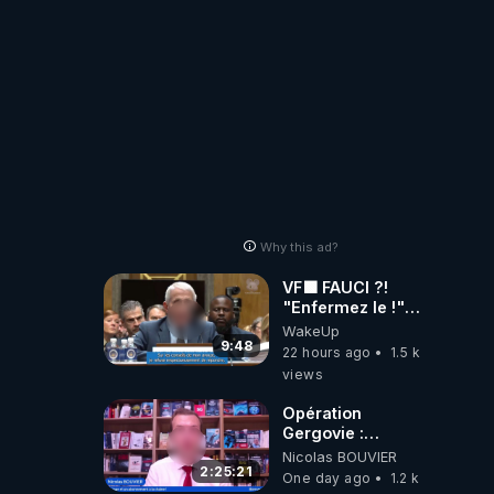
Why this ad?
VF🟩 FAUCI ?!
"Enfermez le !"
(Lock him up!) -
WakeUp
Quartz Traduction
9:48
22 hours ago
1.5 k
views
Opération
Gergovie :
‪@38resistancegauloise‬
Nicolas BOUVIER
‪@MarionSigautOfficiel‬
2:25:21
One day ago
1.2 k
‪@gladysriifard5710‬