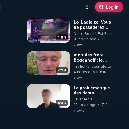
Log in
Loi Lagleize: Vous
ne posséderez
plus rien et vous
Notre Réalité Est Falsifiée Et F
serez heureux !
1:04
18 hours ago
1.8 k
views
mort des frère
Bogdanoff : le
mensonge d état
michel lanceur alerte
7:28
4 hours ago
610
views
La problématique
des dents
dévitalisées et
TrueMedia
des implants
4:46
14 hours ago
711
views