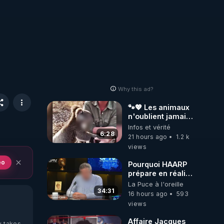
Why this ad?
🐾💖 Les animaux
n'oublient jamais
ceux qu'ils
Infos et vérité
aiment… 🥹❤️
6:28
21 hours ago
1.2 k
views
eo
Pourquoi HAARP
prépare en réalité
un CHAOS
La Puce à l'oreille
climatique, on
34:31
16 hours ago
593
répond
views
Affaire Jacques
y takes