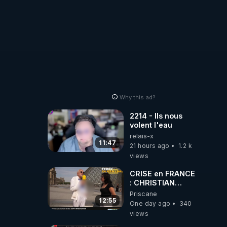
Why this ad?
2214 - Ils nous
volent l'eau
relais-x
11:47
21 hours ago
1.2 k
views
CRISE en FRANCE
: CHRISTIAN
COTTEN FAIT une
Priscane
étrange
12:55
One day ago
340
découverte
views