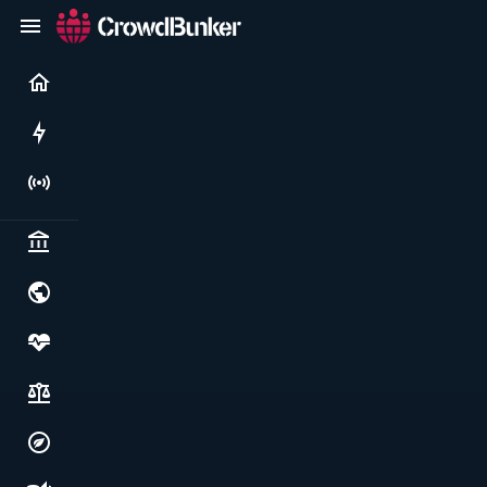
Current
Rushes
Live
Politics & institutions
World & geopolitics
Health, food & wellbeing
Society, justice & freedoms
Economy, environment & technology