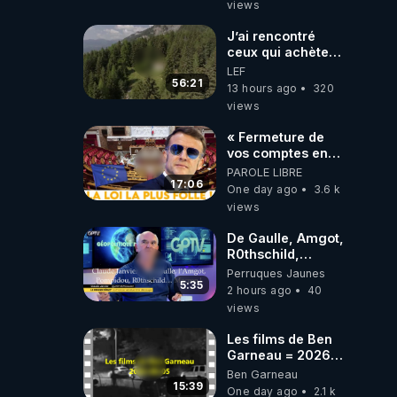
views
Laëtitia
J’ai rencontré
ceux qui achètent
des bunkers pour
LEF
survivre à la fin
56:21
13 hours ago
320
du monde
views
« Fermeture de
vos comptes en
banque ! » :
PAROLE LIBRE
Macron impose
17:06
One day ago
3.6 k
une loi folle !
views
De Gaulle, Amgot,
R0thschild,
Macron &
Perruques Jaunes
Pompidou…
5:35
2 hours ago
40
Macron Claude
views
Janvier, GPTV, 18
X 2024
Les films de Ben
Garneau = 2026-
08-05
Ben Garneau
15:39
One day ago
2.1 k