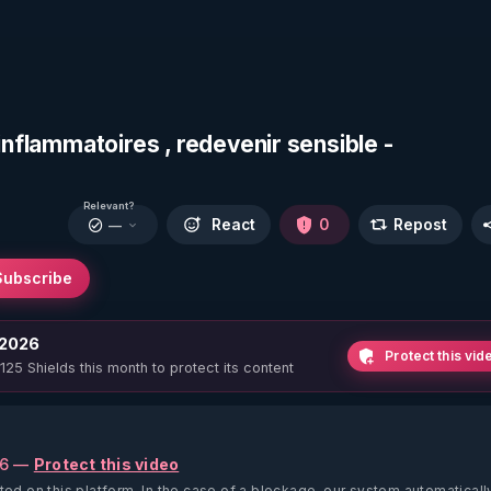
inflammatoires , redevenir sensible -
Relevant?
React
0
Repost
—
Subscribe
 2026
Protect this vid
 125 Shields this month to protect its content
26 —
Protect this video
ted on this platform.
In the case of a blockage, our system automaticall