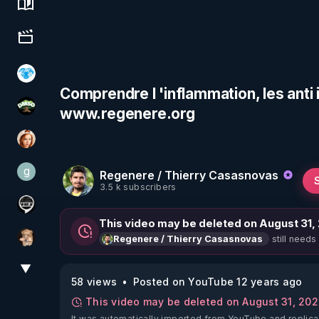
Science, history & spirituality
Culture, media & entertainment
A.D.N.M
Comprendre l 'inflammation, les anti 
www.regenere.org
DMSO pour TOUS
Ambr3
g
Regenere / Thierry Casasnovas
gilo59
3.5 k subscribers
Notre Réalité Est Falsifiée Et Fausse
This video may be deleted on August 31,
still needs
Regenere / Thierry Casasnovas
DataCenter
▼
View More
58 views
Posted on YouTube 12 years ago
This video may be deleted on August 31, 20
It was automatically imported from YouTube and replica