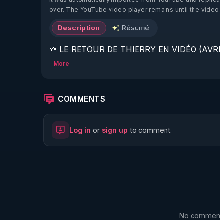
over. The YouTube video player remains until the video
Description
Résumé
🌱 LE RETOUR DE THIERRY EN VIDÉO (AVRIL
More
https://www.rgnr.fr/presentation.html
🌱 LE MAGAZINE RÉGÉNÈRE 

COMMENTS
http://rgnr.li/ymag
Log in
or
sign up
to comment.
🌱 LA BOUTIQUE DU MAGAZINE

https://boutique.magazine-regenere.fr/
🌱 FIL TELEGRAM

https://t.me/rgnr_fr
No comments