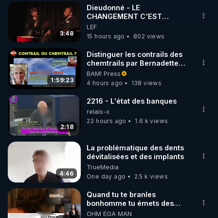
Dieudonné - LE
▶ 30 jours gratuit sur l’application de méditation et 
CHANGEMENT C'EST
MAINTENANT
LEF
de bien-être ENVOL :

3:48
15 hours ago
802 views
Rendez-vous sur 
https://www.envol.app/code
 avec 
le code : REGENERE
Distinguer les contrails des
chemtrails par Bernadette
Bihin
BAM! Press
1:59:23
4 hours ago
138 views
2216 - L'état des banques
relais-x
23 hours ago
1.6 k views
2:18
La problématique des dents
dévitalisées et des implants
TrueMedia
4:46
One day ago
2.5 k views
Quand tu te branles
bonhomme tu émets des
ondes ils ont juste omis de
OHM ÉGA MAN