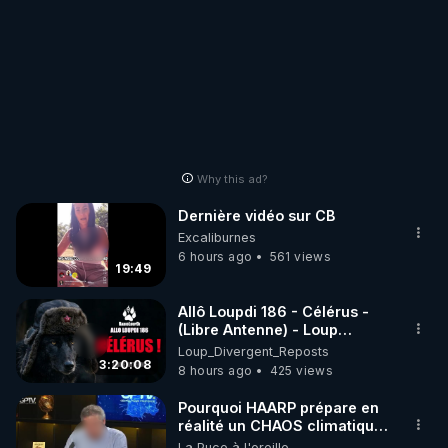
Why this ad?
Dernière vidéo sur CB
Excaliburnes
6 hours ago
561 views
19:49
Allô Loupdi 186 - Célérus -
(Libre Antenne) - Loup
Divergent 2026.08.06
Loup_Divergent_Reposts
3:20:08
8 hours ago
425 views
Pourquoi HAARP prépare en
réalité un CHAOS climatique,
on répond
La Puce à l'oreille