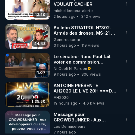
VOULAIT CACHER
🌱 INSTAGRAM

michel lanceur alerte
13:50
2 hours ago
342 views
https://www.instagram.com/rdlr_thierrycasasnovas/
http://rgnr.li/instagram
Bulletin STRATPOL N°302.
Armée des drones, MS-21 en
série, missiles coréens.
Generousbear
🌱 LA NEWSLETTER

07.08.2026.
44:48
3 hours ago
119 views
Pour ne pas rater l’actualité RGNR (stages, 
Le sénateur Rand Paul fait
voter en commission
http://rgnr.li/news
l'outrage au Congrès contre
Ni Oubli Ni Pardon
Anthony Fauci
1:07
9 hours ago
806 views
🌱 VIDÉOS NON CENSURÉES SUR ODYSEE 

Toutes les vidéos Youtube sont aussi sur la 
ANTOINE PRÉSENTE
AH2020 LE LIVE 20H ***DU
06/08/2026***
AH2020
http://rgnr.li/odysee
1:35:50
19 hours ago
4.6 k views
🌱 LES STAGES EN PRÉSENTIEL

Message pour
Message pour
CROWDBUNKER : Aux
CROWDBUNKER : Aux
développeurs du site,
développeurs du site,
Les Démuseleurs
http://rgnr.li/stages
pouvez-vous svp
pouvez-vous svp remettre la
7 hours ago
remettre la