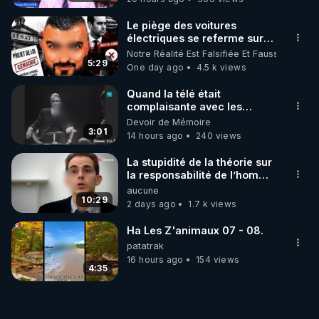
Le piège des voitures
électriques se referme sur
les usagers !
Notre Réalité Est Falsifiée Et Fausse
5:29
One day ago
4.5 k views
Quand la télé était
complaisante avec les
pédophiles
Devoir de Mémoire
3:01
14 hours ago
240 views
La stupidité de la théorie sur
la responsabilité de l’homme
concernant le dioxyde de
aucune
carbone.
10:29
2 days ago
1.7 k views
Ha Les Z'animaux 07 - 08.
patatrak
16 hours ago
154 views
4:35