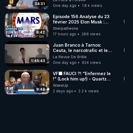
34:31
One day ago
1.8 k views
Episode 156 Analyse du 23
février 2025 Elon Musk :
Houston , on a un problème !
Sherpatheone
8:42
17 hours ago
286 views
Juan Branco à Tarnos:
Ceuta, le narcotrafic et le
pouvoir en France
La Revue De Brêle
1:45:43
One day ago
624 views
VF🟩 FAUCI ?! "Enfermez le
!" (Lock him up!) - Quartz
Traduction
WakeUp
9:48
2 days ago
2.2 k views