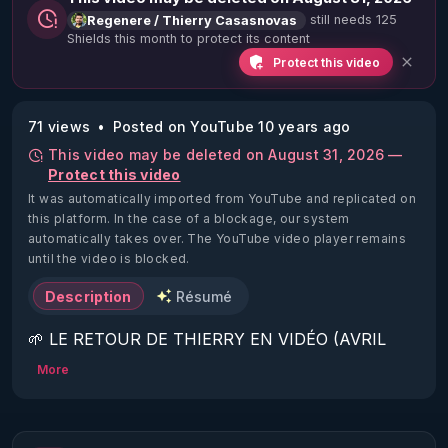
still needs 125
Regenere / Thierry Casasnovas
Shields this month to protect its content
Protect this video
71 views
Posted on YouTube 10 years ago
This video may be deleted on August 31, 2026 —
Protect this video
It was automatically imported from YouTube and replicated on
this platform.
In the case of a blockage, our system
automatically takes over. The YouTube video player remains
until the video is blocked.
Description
Résumé
🌱 LE RETOUR DE THIERRY EN VIDÉO (AVRIL 
2022)!

More
Découvrez la saison 2 des vidéos sur le nouveau 
https://www.rgnr.fr/presentation.html