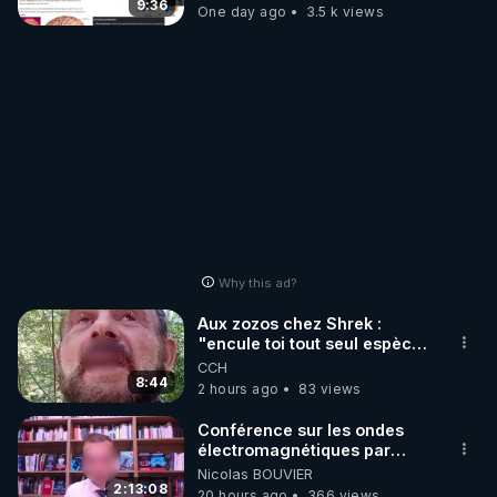
t'expliquer
9:36
One day ago
3.5 k views
Why this ad?
Aux zozos chez Shrek :
"encule toi tout seul espèce
de mal polish"
CCH
8:44
2 hours ago
83 views
Conférence sur les ondes
électromagnétiques par
Grégoire Caustru et Bart de
Nicolas BOUVIER
Wever !
2:13:08
20 hours ago
366 views