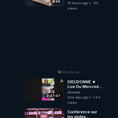
6:40
13 hours ago
125
views
Why this ad?
DIEUDONNÉ ★
Live Du Mercredi
5 Août 2026
Airmeet
2:27:07
One day ago
1.3 k
views
Conférence sur
les ondes