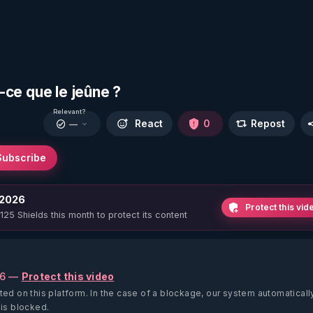
t-ce que le jeûne ?
Relevant?
React
0
Repost
—
Subscribe
 2026
Protect this vid
 125 Shields this month to protect its content
26 —
Protect this video
ted on this platform.
In the case of a blockage, our system automaticall
 is blocked.