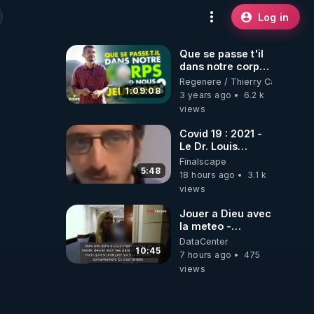
Log in
Que se passe t'il
dans notre corps
quand nous
Regenere / Thierry Casasnova
jeûnons ?
1:09:08
3 years ago
6.2 k
views
Covid 19 : 2021 -
Le Dr. Louis
Fouché renverse
Finalscape
le plateau de
5:48
18 hours ago
3.1 k
CNews !
views
Jouer a Dieu avec
la meteo -
Citoicitoyen
DataCenter
10:45
7 hours ago
475
views