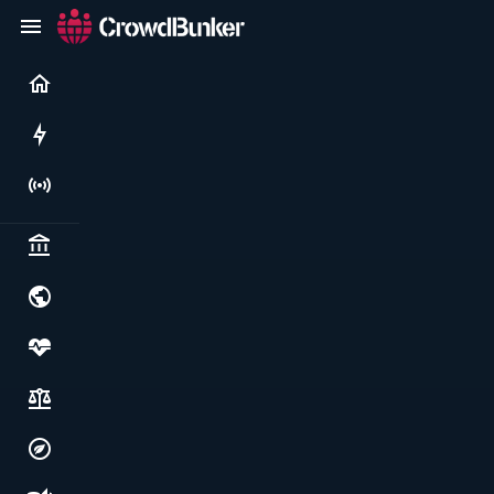
Current
Rushes
Live
Politics & institutions
World & geopolitics
Health, food & wellbeing
Society, justice & freedoms
Economy, environment & technology