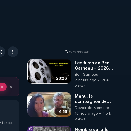
Why this ad?
Les films de Ben
Garneau = 2026-
08-08
Ben Garneau
23:26
7 hours ago
764
views
eo
Manu, le
compagnon de
Kyria, raconte sa
Devoir de Mémoire
garde à vue
16:55
16 hours ago
1.5 k
musclée.
views
PARTAGEZ!
y takes
Nombre de juifs