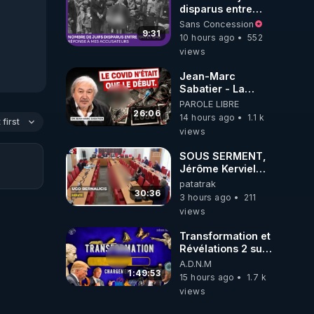
disparus entre
1941 et 1945
Sans Concession
(Réponse à mes
9:31
10 hours ago
552
accusateurs)
views
Jean-Marc
Sabatier - La
Covid-19 n'a été
PAROLE LIBRE
que le début -
26:06
14 hours ago
1.1 k
first
L'ARNm &
views
l'ARNm-aa jusqu
où auront-t-il ?
SOUS SERMENT,
Jérôme Kerviel
balance tout à
patatrak
l'Assemblée !
30:36
3 hours ago
211
views
Transformation et
Révélations 2 sur
2 - live du
A.D.N.M
07/08/26
1:49:53
15 hours ago
1.7 k
views