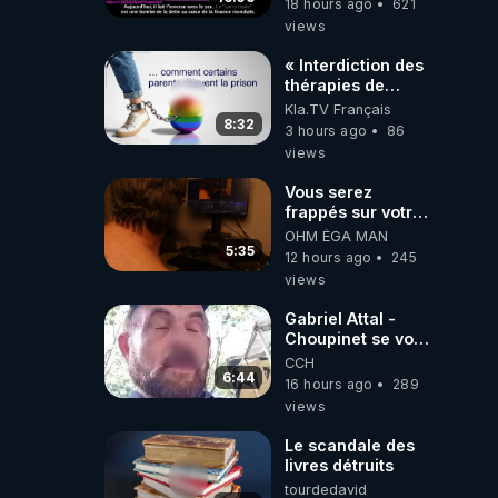
18 hours ago
621
Traduction
views
« Interdiction des
thérapies de
conversion »
Kla.TV Français
8:32
3 hours ago
86
views
Vous serez
frappés sur votre
sol européens par
OHM ÉGA MAN
la faute des
5:35
12 hours ago
245
dirigeants qui
views
s'en mettent dans
le nez
Gabriel Attal -
Choupinet se voit
en haut de
CCH
l'affiche
6:44
16 hours ago
289
views
Le scandale des
livres détruits
tourdedavid