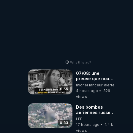
Why this ad?
07/08: une
preuve que nous
somme passé en
michel lanceur alerte
absurdie une
9:55
4 hours ago
326
dictature qui veut
views
faire taire ses
opposant !
Des bombes
aériennes russes
anéantissent les
LEF
centres de
0:33
17 hours ago
1.4 k
contrôle de
views