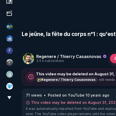
Science, history & spirituality
Culture, media & entertainment
essentiel.news
Le jeûne, la fête du corps n°1 : qu'es
PAROLE LIBRE
F
Finalscape
Regenere / Thierry Casasnovas
3.5 k subscribers
Nicolas BOUVIER
g
This video may be deleted on August 31,
gilo59
still needs
Regenere / Thierry Casasnovas
A.D.N.M
71 views
Posted on YouTube 10 years ago
▼
View More
This video may be deleted on August 31, 20
It was automatically imported from YouTube and replica
over. The YouTube video player remains until the video