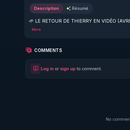
Description
Résumé
🌱 LE RETOUR DE THIERRY EN VIDÉO (AVRIL
More
https://www.rgnr.fr/presentation.html
🌱 LE MAGAZINE RÉGÉNÈRE 

COMMENTS
http://rgnr.li/ymag
Log in
or
sign up
to comment.
🌱 LA BOUTIQUE DU MAGAZINE

https://boutique.magazine-regenere.fr/
🌱 FIL TELEGRAM

https://t.me/rgnr_fr
No comments