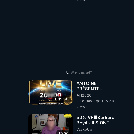
truelle
Why this ad?
ANTOINE
PRÉSENTE
AH2020 LE LIVE
AH2020
20H ***DU
1:35:50
One day ago
5.7 k
06/08/2026***
views
50% VF🟩Barbara
Boyd - ILS ONT
MENTI SUR TOUT
WakeUp
-Jocelyne
15:56