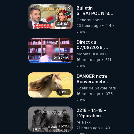
drones de 3
brigades
Bulletin
ukrainienne
STRATPOL N°302.
Armée des
Generousbear
drones, MS-21 en
44:48
23 hours ago
1.4 k
série, missiles
views
coréens.
07.08.2026.
Direct du
07/08/2026,
présenté par
Nicolas BOUVIER
Nicolas BOUVIER
2:07:16
16 hours ago
511
views
DANGER notre
Souveraineté
Alimentaire est
Coeur de Savoie radioweb TV
attaqué...
13:21
16 hours ago
375
views
2218 - 14-18 -
L'épuration
républicaine
relais-x
organisée par les
15:19
21 hours ago
40
frères de la
views