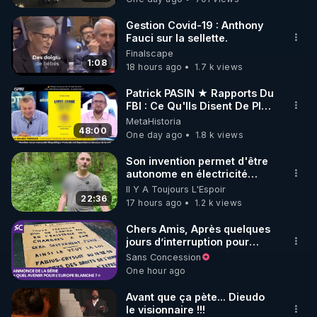
Voici les 10 questions que vous nous avez le plus 
posées et auxquelles nous répondons dans ce 
Gestion Covid-19 : Anthony
Fauci sur la sellette.
podcast :

Finalscape
1:08
18 hours ago
1.7 k views
1/ Comment appliquer l’argile verte en cataplasme 
pour les dents ?

Patrick PASIN ★ Rapports Du
FBI : Ce Qu'Ils Disent De Plus
Doit-on la poser directement sur les dents ou en 
Grave Sur Hitler
MetaHistoria
externe, sur la joue ?

48:00
One day ago
1.8 k views
2/ Peut-on réellement reblanchir ses dents 
Son invention permet d'être
autonome en électricité
naturellement ?

avec un simple ruisseau
Il Y A Toujours L'Espoir
Existe-t-il des témoignages concrets ou des 
22:36
17 hours ago
1.2 k views
méthodes efficaces ?

Chers Amis, Après quelques
jours d’interruption pour
3/ Les appareils dentaires (dentiers) sont-ils une 
clarifier ma position
Sans Concession
meilleure alternative aux implants ou aux dents 
concernant le nombre de
One hour ago
dévitalisées avec couronne ?

juifs disparus pendant la
Seconde Guerre mondiale,
Avant que ça pète... Dieudo
je reprends mon travail sur
le visionnaire !!!
4/ Que faire lorsqu’il manque plusieurs dents, que 