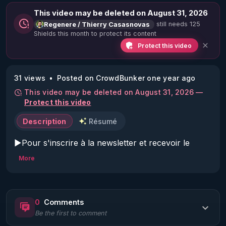
This video may be deleted on August 31, 2026
still needs 125
Regenere / Thierry Casasnovas
Shields this month to protect its content
Protect this video
31 views
Posted on CrowdBunker one year ago
This video may be deleted on August 31, 2026 —
Protect this video
Description
Résumé
▶Pour s'inscrire à la newsletter et recevoir le 
protocole complet : 
http://www.rgnr.tv/newsletter
More
▶Découvrir la nouvelle plateforme rgnr.tv : 
https://www.rgnr.tv/nos-abonnements/
0
Comments
Be the first to comment
Code réduction de 10 % sur toute la boutique 