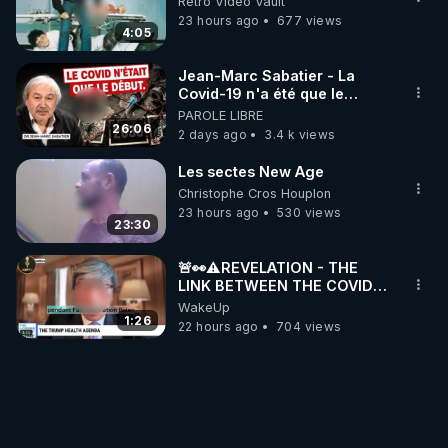
Retro Video Vault
23 hours ago
677 views
4:05
Jean-Marc Sabatier - La
Covid-19 n'a été que le
début - L'ARNm & l'ARNm-aa
PAROLE LIBRE
jusqu où auront-t-il ?
26:06
2 days ago
3.4 k views
Les sectes New Age
Christophe Cros Houplon
23 hours ago
530 views
23:30
🚨👀⚠️REVELATION - THE
LINK BETWEEN THE COVID
VACCINE AND CANCER -LIEN
WakeUp
VACCIN COVID ET CANCER
1:26
22 hours ago
704 views