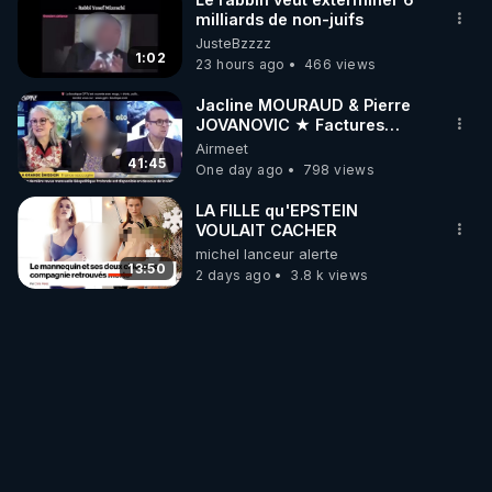
milliards de non-juifs
JusteBzzzz
1:02
23 hours ago
466 views
Jacline MOURAUD & Pierre
JOVANOVIC ★ Factures
Impayées : Où Est Passé Le
Airmeet
Pognon ?
41:45
One day ago
798 views
LA FILLE qu'EPSTEIN
VOULAIT CACHER
michel lanceur alerte
13:50
2 days ago
3.8 k views