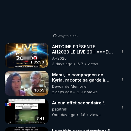
Why this ad?
ANTOINE PRÉSENTE
AH2020 LE LIVE 20H ***DU
06/08/2026***
AH2020
1:35:50
3 days ago
6.7 k views
Manu, le compagnon de
Kyria, raconte sa garde à
vue musclée. PARTAGEZ!
Devoir de Mémoire
16:55
2 days ago
2.9 k views
Aucun effet secondaire !.
patatrak
One day ago
1.8 k views
3:41
Le rabbin veut exterminer 6