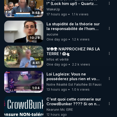
!" (Lock him up!) - Quartz
🌱 INSTAGRAM

Traduction
WakeUp
9:48
17 hours ago
1.1 k views
https://www.instagram.com/rdlr_thierrycasasnovas/
http://rgnr.li/instagram
La stupidité de la théorie sur
la responsabilité de l’homme
concernant le dioxyde de
aucune
🌱 LA NEWSLETTER

carbone.
10:29
One day ago
1.2 k views
Pour ne pas rater l’actualité RGNR (stages, 
🚨👽🌍 N’APPROCHEZ PAS LA
TERRE ! 😱🛸
http://rgnr.li/news
Infos et vérité
4:41
One day ago
2.2 k views
🌱 VIDÉOS NON CENSURÉES SUR ODYSEE 

Toutes les vidéos Youtube sont aussi sur la 
Loi Lagleize: Vous ne
posséderez plus rien et vous
serez heureux !
Notre Réalité Est Falsifiée Et Fausse
http://rgnr.li/odysee
1:04
13 hours ago
1.0 k views
🌱 LES STAGES EN PRÉSENTIEL

C'est quoi cette connerie sur
CrowdBunker ???? Si on ne
peut plus publier, c'est un
Kearunn Mc EIRE
http://rgnr.li/stages
peu de la censure. Ne payez
12 hours ago