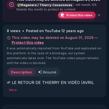
still needs 125
Regenere / Thierry Casasnovas
Shields this month to protect its content
Protect this video
8 views
Posted on YouTube 12 years ago
This video may be deleted on August 31, 2026 —
Protect this video
It was automatically imported from YouTube and replicated on
this platform.
In the case of a blockage, our system
automatically takes over. The YouTube video player remains
until the video is blocked.
Description
Résumé
🌱 LE RETOUR DE THIERRY EN VIDÉO (AVRIL 
2022)!

More
Découvrez la saison 2 des vidéos sur le nouveau 
https://www.rgnr.fr/presentation.html