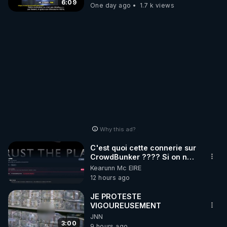
ORIGINE DU PÉTROL -
6:09
One day ago
1.7 k views
Jocelyne Tr
Why this ad?
C'est quoi cette connerie sur
CrowdBunker ???? Si on ne
peut plus publier, c'est un
Kearunn Mc EIRE
peu de la censure. Ne payez
12 hours ago
pas les boucliers pour voir
mes vidéos, c'est une
JE PROTESTE
arnaque parce que ma
VIGOUREUSEMENT
chaine et mon travail sont
JNN
gratuits. Je préfère la voir
3:00
9 hours ago