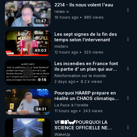
2214 - Ils nous volent l'eau
▶ 30 jours gratuit sur l’application de méditation et 
relais-x
de bien-être ENVOL :

16 hours ago
885 views
11:47
Rendez-vous sur 
https://www.envol.app/code
 avec 
le code : REGENERE
Les sept signes de la fin des
temps selon l’intervenant
misterx
49:03
12 hours ago
320 views
Les incendies en France font
ils partie d' un plan qui aurait
débuté le 11 septembre 2001
Réinformation sur le monde
?
9:16
2 days ago
8.2 k views
Pourquoi HAARP prépare en
réalité un CHAOS climatique,
on répond
La Puce à l'oreille
34:31
11 hours ago
243 views
VF🟩🛢🦕🦖POURQUOI LA
SCIENCE OFFICIELLE NE
CONNAÎT-ELLE PAS LA VRAIE
WakeUp