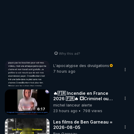
Why this ad?
L'apocalypse des divulgations
7 hours ago
🔥🇫🇷 Incendie en France
2026 🇫🇷🔥 💥Criminel ou
coincidence naturelle?💥
michel lanceur alerte
@NostraDamoucho
6:17
23 hours ago
798 views
Les films de Ben Garneau =
2026-08-05
Ben Garneau