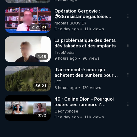
mourir que de voir mes
abonnés(es) payer.
Opération Gergovie :
CrowdBunker s'est tiré une
‪@38resistancegauloise‬
balle dans le pied sans nos
‪@MarionSigautOfficiel‬
Nicolas BOUVIER
chaines CrowdBunker n'est
‪@gladysriifard5710‬ Laëtitia
2:25:21
plus rien. Migrez vers les
One day ago
1.1 k views
autres sites comme "VK, X,
Odysee, et Tik-Tok", je vous
La problématique des dents
mettrai les liens en
dévitalisées et des implants
commentaires. Bisous la
TrueMedia
famille.
4:46
9 hours ago
96 views
J’ai rencontré ceux qui
achètent des bunkers pour
survivre à la fin du monde
LEF
56:21
8 hours ago
120 views
49 : Celine Dion - Pourquoi
toutes ces rumeurs ?
Enquête sous hypnose
Geohypnose
13:32
One day ago
1.1 k views