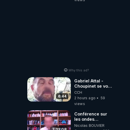
Why this ad?
Gabriel Attal -
Choupinet se voit
en haut de
CCH
l'affiche
6:44
2 hours ago
59
views
Conférence sur
les ondes
électromagnétiques
Nicolas BOUVIER
par Grégoire
2:13:08