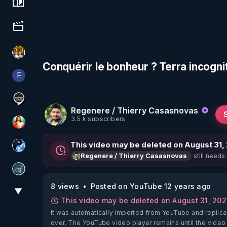
Science, history & spirituality
Culture, media & entertainment
Textes Sacrés & Maîtres Spirituels
Conquérir le bonheur ? Terra incogn
F
Finalscape
Notre Réalité Est Falsifiée Et Fausse
Regenere / Thierry Casasnovas
3.5 k subscribers
L'autre son de cloche
This video may be deleted on August 31,
Chercheur de vérité
still needs
Regenere / Thierry Casasnovas
Réinformation sur le monde
8 views
Posted on YouTube 12 years ago
▼
View More
This video may be deleted on August 31, 20
It was automatically imported from YouTube and replica
over. The YouTube video player remains until the video