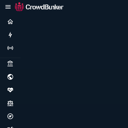
Current
Rushes
Live
Politics & institutions
World & geopolitics
Health, food & wellbeing
Society, justice & freedoms
Economy, environment & technology