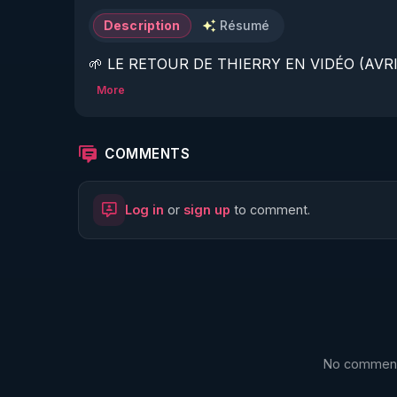
Description
Résumé
🌱 LE RETOUR DE THIERRY EN VIDÉO (AVRIL
More
https://www.rgnr.fr/presentation.html
🌱 LE MAGAZINE RÉGÉNÈRE 

COMMENTS
http://rgnr.li/ymag
Log in
or
sign up
to comment.
🌱 LA BOUTIQUE DU MAGAZINE

https://boutique.magazine-regenere.fr/
🌱 FIL TELEGRAM

https://t.me/rgnr_fr
No comments