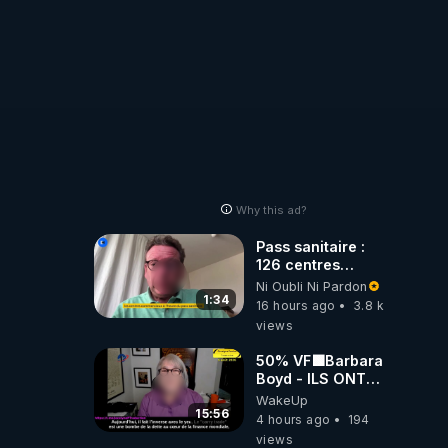
Why this ad?
Pass sanitaire :
126 centres
commerciaux
Ni Oubli Ni Pardon
concernés par
1:34
16 hours ago
3.8 k
l'obligation dans
views
toute la France
50% VF🟩Barbara
Boyd - ILS ONT
MENTI SUR TOUT
WakeUp
-Jocelyne
15:56
4 hours ago
194
Traduction
views