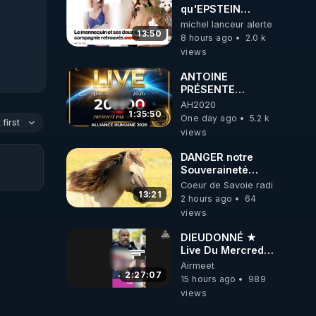
ukrainienne
qu'EPSTEIN
VOULAIT CACHER
michel lanceur alerte
13:50
8 hours ago
2.0 k
views
ANTOINE
PRÉSENTE
AH2020 LE LIVE
AH2020
20H ***DU
1:35:50
One day ago
5.2 k
first
06/08/2026***
views
DANGER notre
Souveraineté
Alimentaire est
Coeur de Savoie radioweb TV
attaqué...
13:21
2 hours ago
64
views
DIEUDONNÉ ★
Live Du Mercredi
5 Août 2026
Airmeet
2:27:07
15 hours ago
989
views