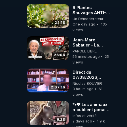
9 Plantes
Sauvages ANTI-
FAMINE: ces
Un Démodérateur
Ressources
22:18
One day ago
435
NUTRITIVES&MéDICINALES
views
JARDIN&des
Haies
Jean-Marc
Sabatier - La
Covid-19 n'a été
PAROLE LIBRE
que le début -
26:06
56 minutes ago
25
L'ARN messager
views
jusqu où ira-t-il ?
Direct du
07/08/2026,
présenté par
Nicolas BOUVIER
Nicolas BOUVIER
2:07:16
3 hours ago
61
views
🐾💖 Les animaux
n'oublient jamais
ceux qu'ils
Infos et vérité
aiment… 🥹❤️
6:28
2 days ago
1.9 k
views