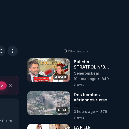
Why this ad?
Bulletin
STRATPOL N°302.
Armée des
Generousbear
drones, MS-21 en
44:48
10 hours ago
849
série, missiles
views
eo
coréens.
07.08.2026.
Des bombes
aériennes russes
anéantissent les
LEF
centres de
0:33
3 hours ago
379
contrôle de
views
drones de 3
y takes
brigades
LA FILLE