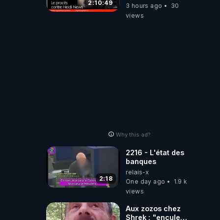
difficulté
2:10:49
3 hours ago
30
views
Why this ad?
2216 - L'état des
banques
relais-x
2:18
One day ago
1.9 k
views
Aux zozos chez
Shrek : "encule