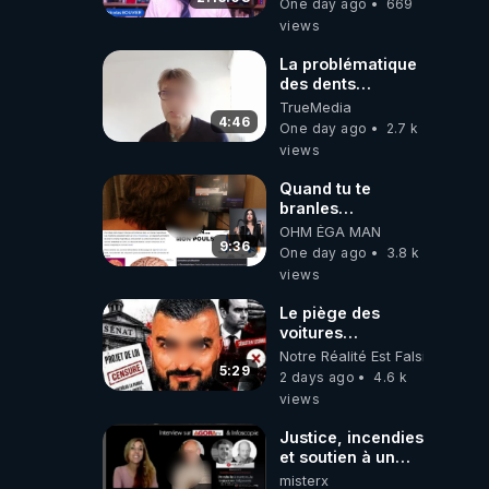
One day ago
669
Caustru et Bart de
views
Wever !
La problématique
des dents
dévitalisées et
TrueMedia
des implants
4:46
One day ago
2.7 k
views
Quand tu te
branles
bonhomme tu
OHM ÉGA MAN
émets des ondes
9:36
One day ago
3.8 k
ils ont juste omis
views
de t'expliquer
Le piège des
voitures
électriques se
Notre Réalité Est Falsifiée Et F
referme sur les
5:29
2 days ago
4.6 k
usagers !
views
Justice, incendies
et soutien à un
éleveur en
misterx