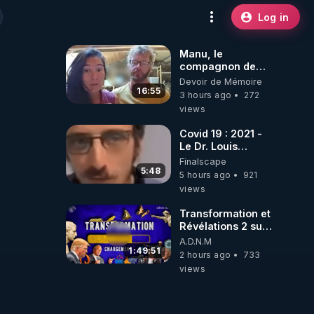
Log in
Manu, le
compagnon de
Kyria, raconte sa
Devoir de Mémoire
garde à vue
16:55
3 hours ago
272
musclée.
views
PARTAGEZ!
Covid 19 : 2021 -
Le Dr. Louis
Fouché renverse
Finalscape
le plateau de
5:48
5 hours ago
921
CNews !
views
Transformation et
Révélations 2 sur
2 - live du
A.D.N.M
07/08/26
1:49:51
2 hours ago
733
views