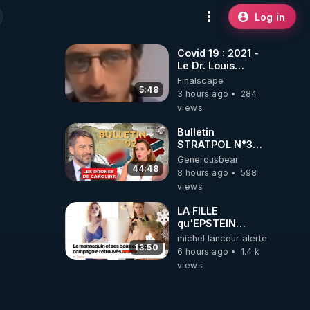
Log in
Covid 19 : 2021 -
Le Dr. Louis
Fouché renverse
Finalscape
le plateau de
5:48
3 hours ago
284
CNews !
views
Bulletin
STRATPOL N°302.
Armée des
Generousbear
drones, MS-21 en
44:48
8 hours ago
598
série, missiles
views
coréens.
07.08.2026.
LA FILLE
qu'EPSTEIN
VOULAIT CACHER
michel lanceur alerte
13:50
6 hours ago
1.4 k
views