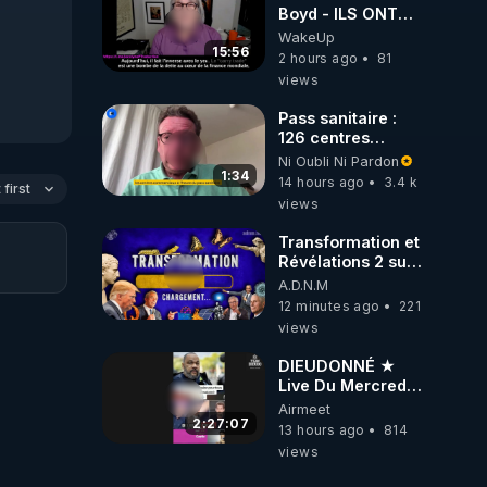
Boyd - ILS ONT
MENTI SUR TOUT
WakeUp
-Jocelyne
15:56
2 hours ago
81
Traduction
views
Pass sanitaire :
126 centres
commerciaux
Ni Oubli Ni Pardon
concernés par
1:34
14 hours ago
3.4 k
first
l'obligation dans
views
toute la France
Transformation et
Révélations 2 sur
2 - live du
A.D.N.M
07/08/26
12 minutes ago
221
views
DIEUDONNÉ ★
Live Du Mercredi
5 Août 2026
Airmeet
2:27:07
13 hours ago
814
views