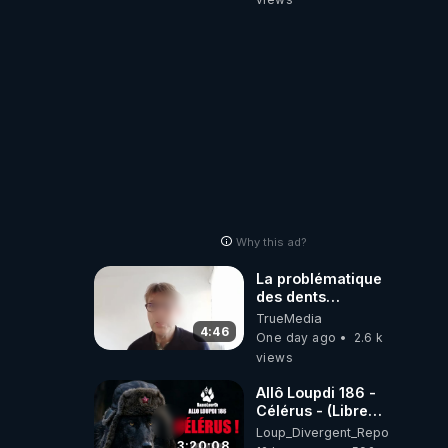
Why this ad?
La problématique
des dents
dévitalisées et
TrueMedia
des implants
4:46
One day ago
2.6 k
views
Allô Loupdi 186 -
Célérus - (Libre
Antenne) - Loup
Loup_Divergent_Reposts
Divergent
3:20:08