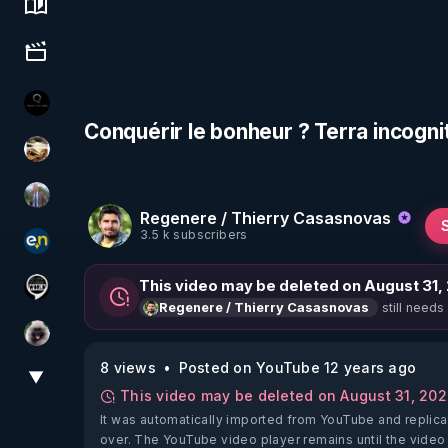
Science, history & spirituality
Culture, media & entertainment
La vérité
Conquérir le bonheur ? Terra incogn
patatrak
Nicolas BOUVIER
Regenere / Thierry Casasnovas
3.5 k subscribers
essentiel.news
This video may be deleted on August 31,
Notre Réalité Est Falsifiée Et Fausse
still needs
Regenere / Thierry Casasnovas
Priscane
8 views
Posted on YouTube 12 years ago
▼
View More
This video may be deleted on August 31, 20
It was automatically imported from YouTube and replica
over. The YouTube video player remains until the video