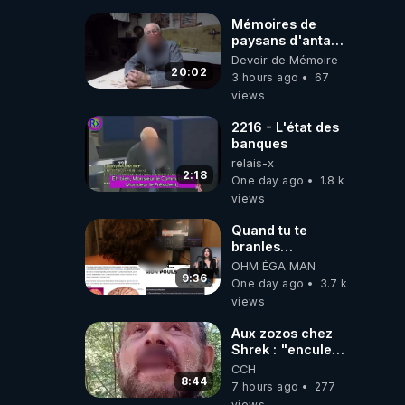
JARDIN&des
Haies
Mémoires de
paysans d'antan
avec Jean
Devoir de Mémoire
20:02
3 hours ago
67
views
2216 - L'état des
banques
relais-x
2:18
One day ago
1.8 k
views
Quand tu te
branles
bonhomme tu
OHM ÉGA MAN
émets des ondes
9:36
One day ago
3.7 k
ils ont juste omis
views
de t'expliquer
Aux zozos chez
Shrek : "encule
toi tout seul
CCH
espèce de mal
8:44
7 hours ago
277
polish"
views