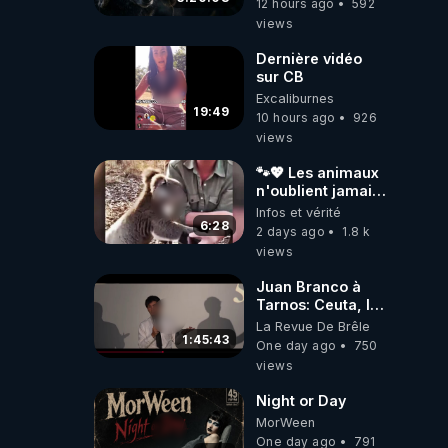
12 hours ago
592
2026.08.06
views
Dernière vidéo
sur CB
Excaliburnes
19:49
10 hours ago
926
views
🐾💖 Les animaux
n'oublient jamais
ceux qu'ils
Infos et vérité
aiment… 🥹❤️
6:28
2 days ago
1.8 k
views
Juan Branco à
Tarnos: Ceuta, le
narcotrafic et le
La Revue De Brêle
pouvoir en France
1:45:43
One day ago
750
views
Night or Day
MorWeen
One day ago
791