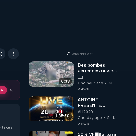
Why this ad?
Des bombes
aériennes russes
anéantissent les
LEF
centres de
0:33
One hour ago
63
contrôle de
views
eo
drones de 3
brigades
ANTOINE
ukrainienne
PRÉSENTE
AH2020 LE LIVE
AH2020
20H ***DU
1:35:50
One day ago
5.1 k
06/08/2026***
views
y takes
50% VF🟩Barbara