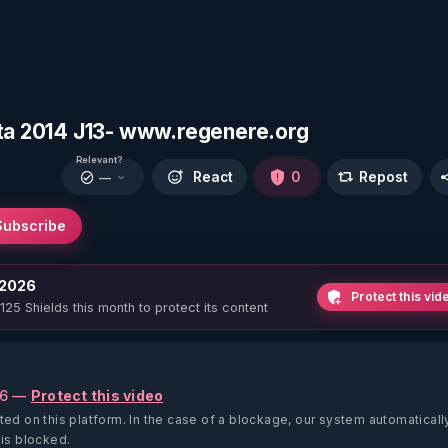
ita 2014 J13- www.regenere.org
Relevant?
React
0
Repost
—
Subscribe
 2026
Protect this vid
 125 Shields this month to protect its content
26 —
Protect this video
ted on this platform.
In the case of a blockage, our system automaticall
 is blocked.