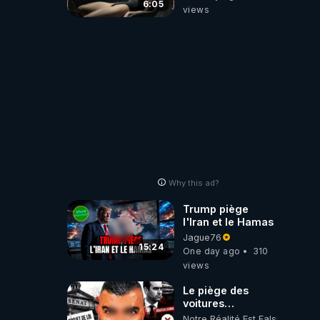
6:05
views
Why this ad?
Trump piège
l'Iran et le Hamas
Jague76
15:24
One day ago
310
views
Le piège des
voitures
électriques se
Notre Réalité Est Falsifiée Et F