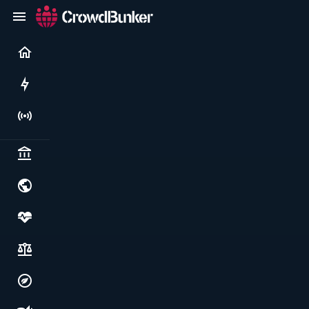
Current
Rushes
Live
Politics & institutions
World & geopolitics
Health, food & wellbeing
Society, justice & freedoms
Economy, environment & technology