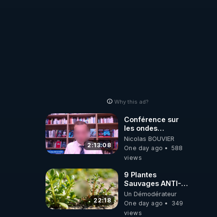
Why this ad?
Conférence sur
les ondes
électromagnétiques
Nicolas BOUVIER
par Grégoire
2:13:08
One day ago
588
Caustru et Bart de
views
Wever !
9 Plantes
Sauvages ANTI-
FAMINE: ces
Un Démodérateur
Ressources
22:18
One day ago
349
NUTRITIVES&MéDICINALES
views