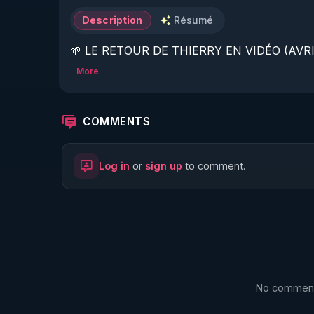
Description
Résumé
🌱 LE RETOUR DE THIERRY EN VIDÉO (AVRIL
More
https://www.rgnr.fr/presentation.html
🌱 LE MAGAZINE RÉGÉNÈRE 

COMMENTS
http://rgnr.li/ymag
Log in
or
sign up
to comment.
🌱 LA BOUTIQUE DU MAGAZINE

https://boutique.magazine-regenere.fr/
🌱 FIL TELEGRAM

https://t.me/rgnr_fr
No comments