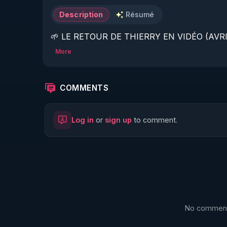
Description
Résumé
🌱 LE RETOUR DE THIERRY EN VIDÉO (AVRIL
More
https://www.rgnr.fr/presentation.html
🌱 LE MAGAZINE RÉGÉNÈRE 

COMMENTS
http://rgnr.li/ymag
Log in
or
sign up
to comment.
🌱 LA BOUTIQUE DU MAGAZINE

https://boutique.magazine-regenere.fr/
🌱 FIL TELEGRAM

https://t.me/rgnr_fr
No comments