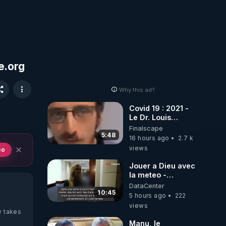
re.org
Why this ad?
Covid 19 : 2021 -
Le Dr. Louis
Fouché renverse
Finalscape
le plateau de
5:48
16 hours ago
2.7 k
CNews !
views
eo
Jouer a Dieu avec
la meteo -
Citoicitoyen
DataCenter
10:45
5 hours ago
222
views
y takes
Manu, le