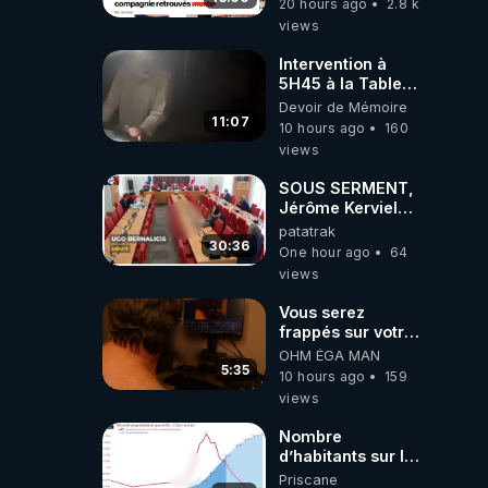
20 hours ago
2.8 k
views
Intervention à
5H45 à la Table
de Gaya, chez
Devoir de Mémoire
Kyria et Manu.
11:07
10 hours ago
160
6/08/2026
views
PARTAGEZ !
SOUS SERMENT,
Jérôme Kerviel
balance tout à
patatrak
l'Assemblée !
30:36
One hour ago
64
views
Vous serez
frappés sur votre
sol européens par
OHM ÉGA MAN
la faute des
5:35
10 hours ago
159
dirigeants qui
views
s'en mettent dans
le nez
Nombre
d’habitants sur la
planète Terre…
Priscane