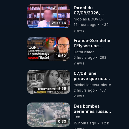
Direct du
07/08/2026,
présenté par
Nicolas BOUVIER
Nicolas BOUVIER
2:07:16
14 hours ago
432
views
France-Soir defie
l'Elysee une
procedure inedite
DataCenter
sur la sante du
19:52
5 hours ago
292
president - Nexus
views
07/08: une
preuve que nous
somme passé en
michel lanceur alerte
absurdie une
9:55
2 hours ago
107
dictature qui veut
views
faire taire ses
opposant !
Des bombes
aériennes russes
anéantissent les
LEF
centres de
0:33
15 hours ago
1.2 k
contrôle de
views