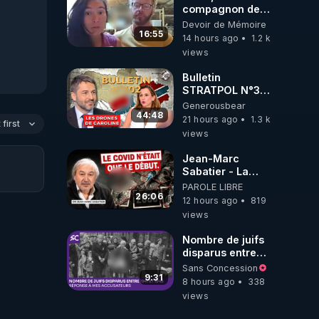
compagnon de
Kyria, raconte sa
Devoir de Mémoire
garde à vue
16:55
14 hours ago
1.2 k
musclée.
views
PARTAGEZ!
Bulletin
STRATPOL N°302.
Armée des
Generousbear
drones, MS-21 en
44:48
21 hours ago
1.3 k
first
série, missiles
views
coréens.
07.08.2026.
Jean-Marc
Sabatier - La
Covid-19 n'a été
PAROLE LIBRE
que le début -
26:06
12 hours ago
819
L'ARNm &
views
l'ARNm-aa jusqu
où auront-t-il ?
Nombre de juifs
disparus entre
1941 et 1945
Sans Concession
(Réponse à mes
9:31
8 hours ago
338
accusateurs)
views