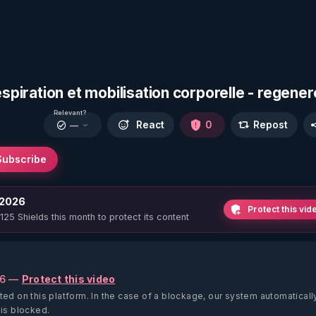
espiration et mobilisation corporelle - regene
Relevant?
React
0
Repost
—
Subscribe
 2026
Protect this vid
 125 Shields this month to protect its content
26 —
Protect this video
ted on this platform.
In the case of a blockage, our system automaticall
 is blocked.