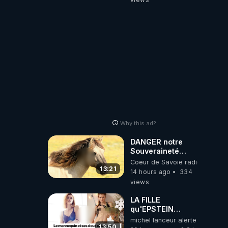
drones de 3
brigades
ukrainienne
Why this ad?
DANGER notre
Souveraineté
Alimentaire est
Coeur de Savoie radioweb TV
attaqué...
13:21
14 hours ago
334
views
LA FILLE
qu'EPSTEIN
VOULAIT CACHER
michel lanceur alerte
13:50