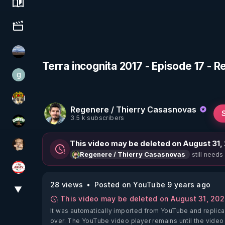
Science, history & spirituality
Culture, media & entertainment
michel lanceur alerte
Terra incognita 2017 - Episode 17 - R
g
gilo59
Textes Sacrés & Maîtres Spirituels
Regenere / Thierry Casasnovas
3.5 k subscribers
DMSO pour TOUS
This video may be deleted on August 31,
DataCenter
still needs
Regenere / Thierry Casasnovas
JSF - TV
28 views
Posted on YouTube 9 years ago
▼
View More
This video may be deleted on August 31, 20
It was automatically imported from YouTube and replica
over. The YouTube video player remains until the video