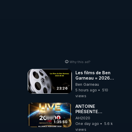
Why this ad?
Les films de Ben
Garneau = 2026-
08-08
Ben Garneau
23:26
5 hours ago
510
views
ANTOINE
PRÉSENTE
AH2020 LE LIVE
AH2020
20H ***DU
1:35:50
One day ago
5.6 k
06/08/2026***
views