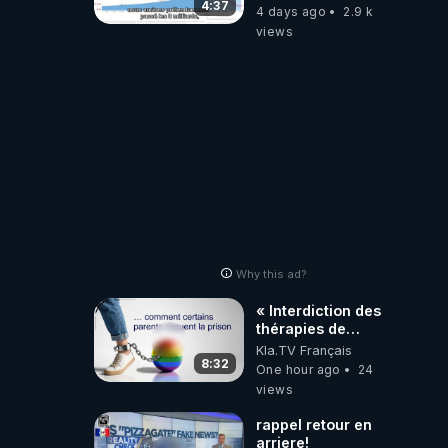
4:37
4 days ago
2.9 k
views
Why this ad?
« Interdiction des
thérapies de
conversion »
Kla.TV Français
8:32
One hour ago
24
views
rappel retour en
arriere!