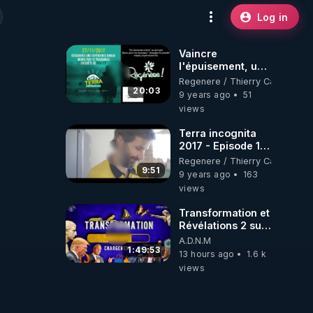
Log in
Vaincre
l'épuisement, un
plan radical en 20
Regenere / Thierry Casasnova
minutes ! -
20:03
9 years ago
51
www.regenere.org
views
Terra incognita
2017 - Episode 11
- Tutoriel
Regenere / Thierry Casasnova
Cataplasme
9:51
9 years ago
163
d'huile de Ricin-
views
regenere.org
Transformation et
Révélations 2 sur
2 - live du
A.D.N.M
07/08/26
1:49:53
13 hours ago
1.6 k
views