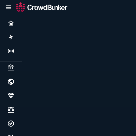
Current
Rushes
Live
Politics & institutions
World & geopolitics
Health, food & wellbeing
Society, justice & freedoms
Economy, environment & technology