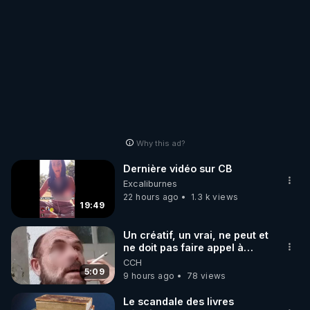
Why this ad?
Dernière vidéo sur CB
Excaliburnes
22 hours ago
1.3 k views
19:49
Un créatif, un vrai, ne peut et
ne doit pas faire appel à
l'intelligence artificielle
CCH
5:09
9 hours ago
78 views
Le scandale des livres