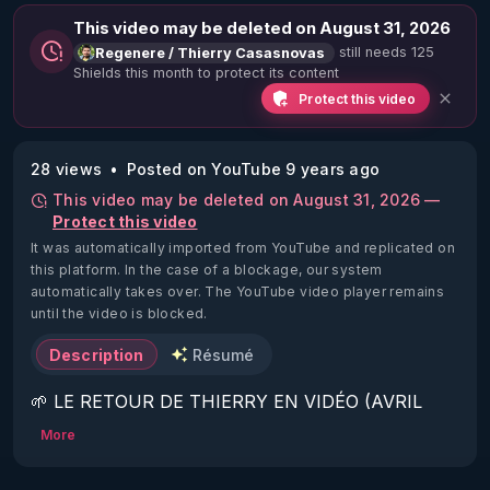
This video may be deleted on August 31, 2026
still needs 125
Regenere / Thierry Casasnovas
Shields this month to protect its content
Protect this video
28 views
Posted on YouTube 9 years ago
This video may be deleted on August 31, 2026 —
Protect this video
It was automatically imported from YouTube and replicated on
this platform.
In the case of a blockage, our system
automatically takes over. The YouTube video player remains
until the video is blocked.
Description
Résumé
🌱 LE RETOUR DE THIERRY EN VIDÉO (AVRIL 
2022)!

More
Découvrez la saison 2 des vidéos sur le nouveau 