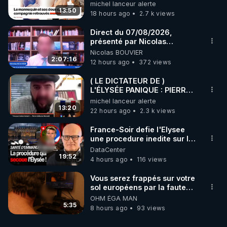
michel lanceur alerte
13:50
18 hours ago
2.7 k views
Direct du 07/08/2026,
présenté par Nicolas
BOUVIER
Nicolas BOUVIER
2:07:16
12 hours ago
372 views
( LE DICTATEUR DE )
L'ÉLYSÉE PANIQUE : PIERRE
GUILLAUME MERCADAL
michel lanceur alerte
BALANCE TOUT
13:20
22 hours ago
2.3 k views
France-Soir defie l'Elysee
une procedure inedite sur la
sante du president - Nexus
DataCenter
19:52
4 hours ago
116 views
Vous serez frappés sur votre
sol européens par la faute
des dirigeants qui s'en
OHM ÉGA MAN
mettent dans le nez
5:35
8 hours ago
93 views