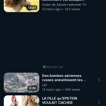
Coeur de Savoie radioweb TV
13:21
12 hours ago
293 views
Why this ad?
Des bombes aériennes
russes anéantissent les
centres de contrôle de
LEF
drones de 3 brigades
0:33
13 hours ago
995 views
ukrainienne
LA FILLE qu'EPSTEIN
VOULAIT CACHER