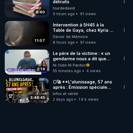
détruits
tourdedavid
6:40
9 hours ago
61 views
Intervention à 5H45 à la
Table de Gaya, chez Kyria et
Manu. 6/08/2026 PARTAGEZ
Devoir de Mémoire
!
11:07
8 hours ago
91 views
Le père de la victime : « un
gendarme nous a dit que
c'était une libération
Ni Oubli Ni Pardon
anticipée Covid-19 »
2:19
55 minutes ago
4 views
🌕🚀 **L'alunissage, 57 ans
après : Émission spéciale
avec John Doe !** 👨 🚀✨
Infos et vérité
3:46:45
2 days ago
1.6 k views