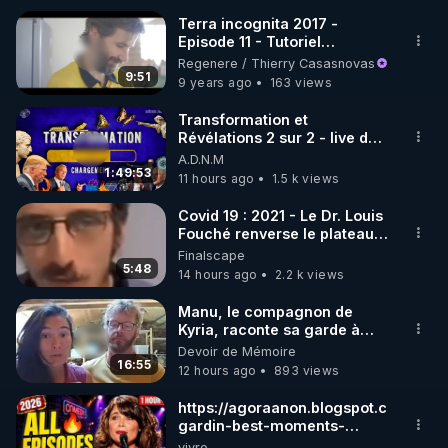
Terra incognita 2017 -
Episode 11 - Tutoriel
🌱 INSTAGRAM

Cataplasme d'huile de Ricin-
Regenere / Thierry Casasnovas
regenere.org
9:51
9 years ago
163 views
https://www.instagram.com/rdlr_thierrycasasnovas/
http://rgnr.li/instagram
Transformation et
Révélations 2 sur 2 - live du
07/08/26
A.D.N.M
🌱 LA NEWSLETTER

1:49:53
11 hours ago
1.5 k views
Pour ne pas rater l’actualité RGNR (stages, 
Covid 19 : 2021 - Le Dr. Louis
Fouché renverse le plateau
http://rgnr.li/news
de CNews !
Finalscape
5:48
14 hours ago
2.2 k views
🌱 VIDÉOS NON CENSURÉES SUR ODYSEE 

Toutes les vidéos Youtube sont aussi sur la 
Manu, le compagnon de
Kyria, raconte sa garde à
vue musclée. PARTAGEZ!
Devoir de Mémoire
http://rgnr.li/odysee
16:55
12 hours ago
893 views
🌱 LES STAGES EN PRÉSENTIEL

https://agoraanon.blogspot.com/202
gardin-best-moments-
all.html
vivre