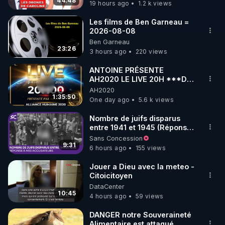
07.08.2026.
44:48
19 hours ago
1.2 k views
code : REGENERE10

Les films de Ben Garneau =
▶ 30 jours gratuit sur l’application de méditation et 
2026-08-08
Ben Garneau
de bien-être ENVOL :

23:26
3 hours ago
220 views
Rendez-vous sur 
https://www.envol.app/code
 avec 
le code : REGENERE
ANTOINE PRÉSENTE
AH2020 LE LIVE 20H ***DU
06/08/2026***
AH2020
1:35:50
One day ago
5.6 k views
Nombre de juifs disparus
entre 1941 et 1945 (Réponse
à mes accusateurs)
Sans Concession
9:31
6 hours ago
155 views
Jouer a Dieu avec la meteo -
Citoicitoyen
DataCenter
10:45
4 hours ago
59 views
DANGER notre Souveraineté
Alimentaire est attaqué...