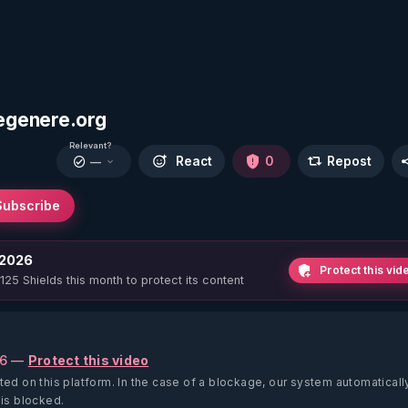
egenere.org
Relevant?
React
0
Repost
—
Subscribe
 2026
Protect this vid
 125 Shields this month to protect its content
26 —
Protect this video
ted on this platform.
In the case of a blockage, our system automaticall
 is blocked.