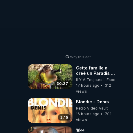
Why this ad?
Cette famille a
créé un Paradis !
Permaculture &
Il Y A Toujours L'Espoir
Autonomie
30:27
17 hours ago
312
views
Blondie - Denis
Retro Video Vault
16 hours ago
701
2:15
views
🚨👀