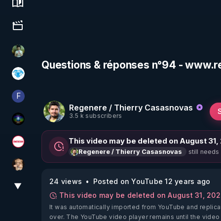
Science, history & spirituality
Culture, media & entertainment
Sonmi-877
Questions & réponses n°94 - www.r
A.D.N.M
F
Finalscape
Regenere / Thierry Casasnovas
3.5 k subscribers
WakeUp
This video may be deleted on August 31,
Magazine Nexus
still needs
Regenere / Thierry Casasnovas
DataCenter
24 views
Posted on YouTube 12 years ago
▼
View More
This video may be deleted on August 31, 20
It was automatically imported from YouTube and replica
over. The YouTube video player remains until the video