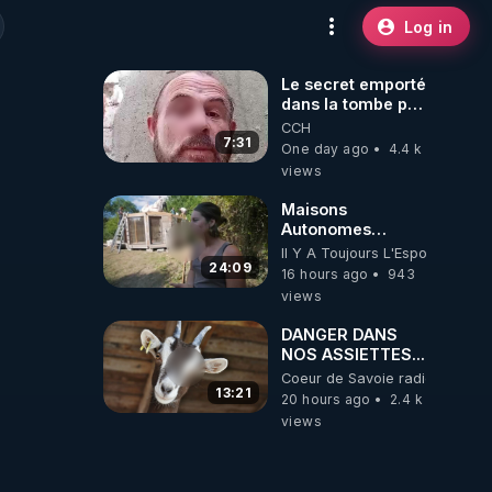
Log in
Le secret emporté
dans la tombe par
le Commandant
CCH
Cousteau le 25
7:31
One day ago
4.4 k
juin 1997
views
Maisons
Autonomes
Démontables (et
Il Y A Toujours L'Espoir
c'est légal). Visite
24:09
16 hours ago
943
éco village en
views
Bretagne
DANGER DANS
NOS ASSIETTES...
Coeur de Savoie radioweb TV
13:21
20 hours ago
2.4 k
views