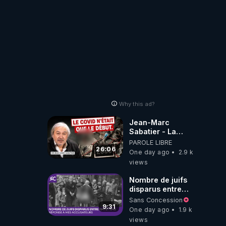
?
Why this ad?
Jean-Marc
Sabatier - La
Covid-19 n'a été
PAROLE LIBRE
que le début -
26:06
One day ago
2.9 k
L'ARNm &
views
l'ARNm-aa jusqu
où auront-t-il ?
Nombre de juifs
disparus entre
1941 et 1945
Sans Concession
(Réponse à mes
9:31
One day ago
1.9 k
accusateurs)
views