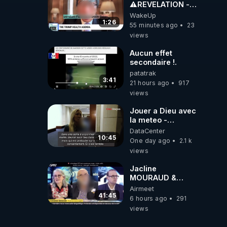
⚠️REVELATION -
THE LINK
WakeUp
BETWEEN THE
1:26
55 minutes ago
23
COVID VACCINE
views
AND CANCER -
LIEN VACCIN
Aucun effet
COVID ET
secondaire !.
CANCER
patatrak
3:41
21 hours ago
917
views
Jouer a Dieu avec
la meteo -
Citoicitoyen
DataCenter
10:45
One day ago
2.1 k
views
Jacline
MOURAUD &
Pierre
Airmeet
JOVANOVIC ★
41:45
6 hours ago
291
Factures
views
Impayées : Où Est
Passé Le Pognon