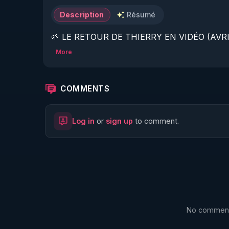
Description
Résumé
🌱 LE RETOUR DE THIERRY EN VIDÉO (AVRIL
More
https://www.rgnr.fr/presentation.html
🌱 LE MAGAZINE RÉGÉNÈRE 

COMMENTS
http://rgnr.li/ymag
Log in
or
sign up
to comment.
🌱 LA BOUTIQUE DU MAGAZINE

https://boutique.magazine-regenere.fr/
🌱 FIL TELEGRAM

https://t.me/rgnr_fr
No comments