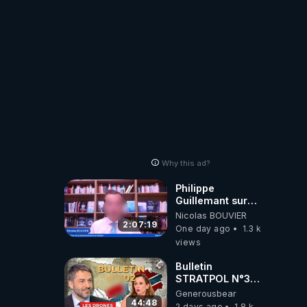
Why this ad?
Philippe
Guillemant sur
l’IA, la conscience
Nicolas BOUVIER
et les OVNI
2:07:19
One day ago
1.3 k
views
Bulletin
STRATPOL N°302.
Armée des
Generousbear
drones, MS-21 en
44:48
2 days ago
1.8 k