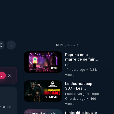
Why this ad?
Paprika en a
marre de se faire
interdire de
LEF
spectacle. Elle
0:38
14 hours ago
1.3 k
décide donc de
views
eo
devenir DJ !
Le JournaLoup
307 - Les
Marionnettes du
Loup_Divergent_Reposts
Diable - Loup
2:48:46
One day ago
469
Divergent
views
2026.08.07
y takes
j'interdit a tous le
j'interdit a tous le