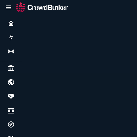
Current
Rushes
Live
Politics & institutions
World & geopolitics
Health, food & wellbeing
Society, justice & freedoms
Economy, environment & technology