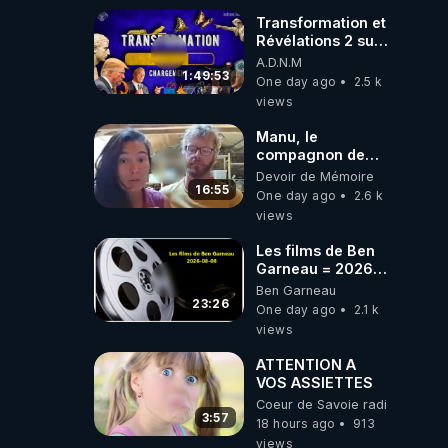
Transformation et
Révélations 2 sur
2 - live du
A.D.N.M
07/08/26
1:49:53
One day ago
2.5 k
views
Manu, le
compagnon de
Kyria, raconte sa
Devoir de Mémoire
garde à vue
16:55
One day ago
2.6 k
musclée.
views
PARTAGEZ!
Les films de Ben
Garneau = 2026-
08-08
Ben Garneau
23:26
One day ago
2.1 k
views
ATTENTION A
VOS ASSIETTES
Coeur de Savoie radioweb TV
3:57
18 hours ago
913
views