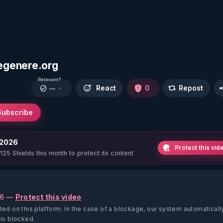
egenere.org
Relevant?
React
0
Repost
—
Subscribe
 2026
Protect this vid
 125 Shields this month to protect its content
26 —
Protect this video
ted on this platform.
In the case of a blockage, our system automaticall
 is blocked.