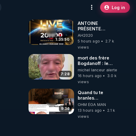
Log in
ANTOINE
PRÉSENTE
AH2020 LE LIVE
AH2020
20H ***DU
1:35:50
5 hours ago
2.7 k
06/08/2026***
views
mort des frère
Bogdanoff : le
mensonge d état
michel lanceur alerte
7:28
16 hours ago
3.0 k
views
Quand tu te
branles
bonhomme tu
OHM ÉGA MAN
émets des ondes
9:36
13 hours ago
2.1 k
ils ont juste omis
views
de t'expliquer