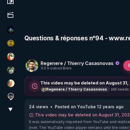
Science, history & spirituality
Culture, media & entertainment
WakeUp
Questions & réponses n°94 - www.r
CDS pour TOUS
L'autre son de cloche
Regenere / Thierry Casasnovas
3.5 k subscribers
Sonmi-877
This video may be deleted on August 31,
La Puce à l'oreille
still needs
Regenere / Thierry Casasnovas
Notre Réalité Est Falsifiée Et Fausse
24 views
Posted on YouTube 12 years ago
▼
View More
This video may be deleted on August 31, 20
It was automatically imported from YouTube and replica
over. The YouTube video player remains until the video