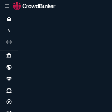
Current
Rushes
Live
Politics & institutions
World & geopolitics
Health, food & wellbeing
Society, justice & freedoms
Economy, environment & technology