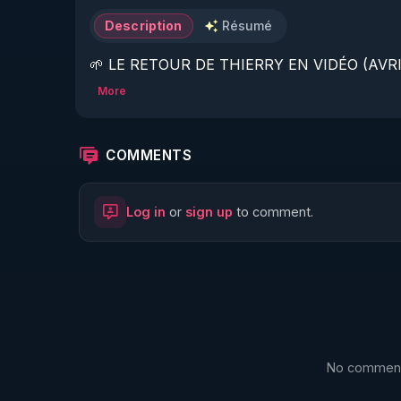
Description
Résumé
🌱 LE RETOUR DE THIERRY EN VIDÉO (AVRIL
More
https://www.rgnr.fr/presentation.html
🌱 LE MAGAZINE RÉGÉNÈRE 

COMMENTS
http://rgnr.li/ymag
Log in
or
sign up
to comment.
🌱 LA BOUTIQUE DU MAGAZINE

https://boutique.magazine-regenere.fr/
🌱 FIL TELEGRAM

https://t.me/rgnr_fr
No comments