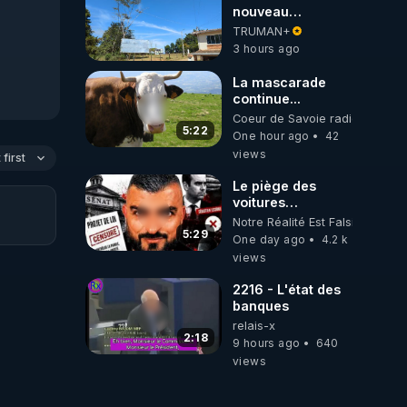
nouveau
president de
TRUMAN+
colombie m a mis
3 hours ago
des chemtrails au
dessus de chez
La mascarade
moi. Il n y en avait
continue...
jamais avant.
Coeur de Savoie radioweb TV
5:22
One hour ago
42
views
first
Le piège des
voitures
électriques se
Notre Réalité Est Falsifiée Et F
referme sur les
5:29
One day ago
4.2 k
usagers !
views
2216 - L'état des
banques
relais-x
2:18
9 hours ago
640
views