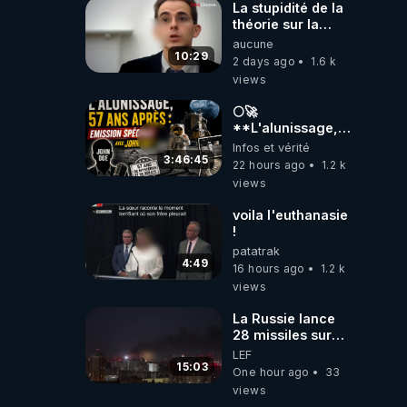
La stupidité de la
théorie sur la
responsabilité de
aucune
l’homme
10:29
2 days ago
1.6 k
concernant le
views
dioxyde de
carbone.
🌕🚀
**L'alunissage,
57 ans après :
Infos et vérité
Émission spéciale
3:46:45
22 hours ago
1.2 k
avec John Doe
views
!** 👨 🚀✨
voila l'euthanasie
!
patatrak
4:49
16 hours ago
1.2 k
views
La Russie lance
28 missiles sur
Kiev, l'attaque
LEF
révèle la faiblesse
15:03
One hour ago
33
de Kiev
views