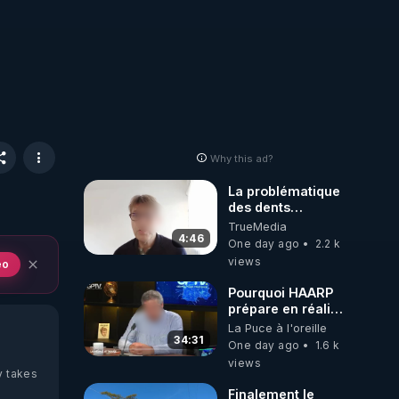
Why this ad?
La problématique
des dents
dévitalisées et
TrueMedia
des implants
4:46
One day ago
2.2 k
views
eo
Pourquoi HAARP
prépare en réalité
un CHAOS
La Puce à l'oreille
climatique, on
34:31
One day ago
1.6 k
répond
views
y takes
Finalement le