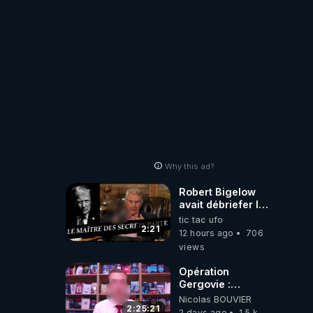
Why this ad?
Robert Bigelow
avait débriefer le
pédophile
tic tac ufo
génocidaire de
2:21
12 hours ago
706
donald j trump
views
Opération
Gergovie :
‪@38resistancegauloise‬
Nicolas BOUVIER
‪@MarionSigautOfficiel‬
2:25:21
2 days ago
1.5 k