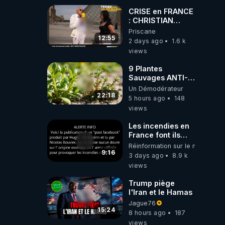
CRISE en FRANCE
: CHRISTIAN
COTTEN FAIT une
Priscane
étrange
12:55
2 days ago
1.6 k
découverte
views
9 Plantes
Sauvages ANTI-
FAMINE: ces
Un Démodérateur
Ressources
22:18
5 hours ago
148
NUTRITIVES&MéDICINALES
views
JARDIN&des
Haies
Les incendies en
France font ils
partie d' un plan
Réinformation sur le monde
qui aurait débuté
9:16
3 days ago
8.9 k
le 11 septembre
views
2001 ?
Trump piège
l'Iran et le Hamas
Jague76
15:24
8 hours ago
187
views