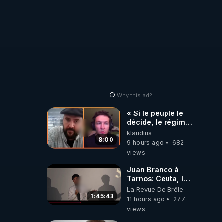
Why this ad?
« Si le peuple le
décide, le régime
peut tomber
klaudius
demain ! »
8:00
9 hours ago
682
views
Juan Branco à
Tarnos: Ceuta, le
narcotrafic et le
La Revue De Brêle
pouvoir en France
1:45:43
11 hours ago
277
views