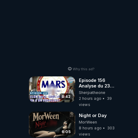
Why this ad?
Episode 156
Analyse du 23
février 2025 Elon
Sherpatheone
Musk : Houston ,
8:42
2 hours ago
39
on a un problème
views
!
Night or Day
MorWeen
8 hours ago
303
6:05
views