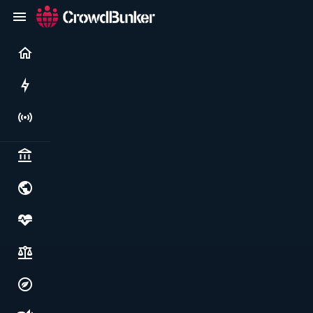
Current
Rushes
Live
Politics & institutions
World & geopolitics
Health, food & wellbeing
Society, justice & freedoms
Economy, environment & technology