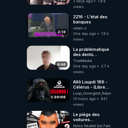
2 days ago
1.8 k
views
2216 - L'état des
banques
relais-x
2:18
One day ago
1.9 k
views
La problématique
des dents
dévitalisées et
TrueMedia
des implants
4:46
One day ago
2.7 k
views
Allô Loupdi 186 -
Célérus - (Libre
Antenne) - Loup
Loup_Divergent_Reposts
Divergent
3:20:08
13 hours ago
631
2026.08.06
views
Le piège des
voitures
électriques se
Notre Réalité Est Falsifiée Et F