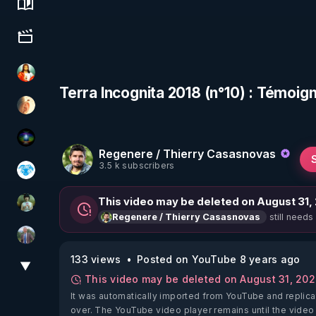
Science, history & spirituality
Culture, media & entertainment
L'autre son de cloche
Terra Incognita 2018 (n°10) : Témoi
La Puce à l'oreille
WakeUp
Regenere / Thierry Casasnovas
3.5 k subscribers
A.D.N.M
This video may be deleted on August 31,
Sonmi-877
still needs
Regenere / Thierry Casasnovas
Nicolas BOUVIER
133 views
Posted on YouTube 8 years ago
▼
View More
This video may be deleted on August 31, 20
It was automatically imported from YouTube and replica
over. The YouTube video player remains until the video