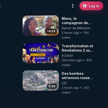
Log in
Manu, le
compagnon de
Kyria, raconte sa
Devoir de Mémoire
garde à vue
16:55
2 hours ago
104
musclée.
views
PARTAGEZ!
Transformation et
Révélations 2 sur
2 - live du
A.D.N.M
07/08/26
One hour ago
505
views
Des bombes
aériennes russes
anéantissent les
LEF
centres de
0:33
2 hours ago
202
contrôle de
views
drones de 3
brigades
ukrainienne