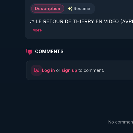
Description
Résumé
🌱 LE RETOUR DE THIERRY EN VIDÉO (AVRIL
More
https://www.rgnr.fr/presentation.html
🌱 LE MAGAZINE RÉGÉNÈRE 

COMMENTS
http://rgnr.li/ymag
Log in
or
sign up
to comment.
🌱 LA BOUTIQUE DU MAGAZINE

https://boutique.magazine-regenere.fr/
🌱 FIL TELEGRAM

https://t.me/rgnr_fr
No comments