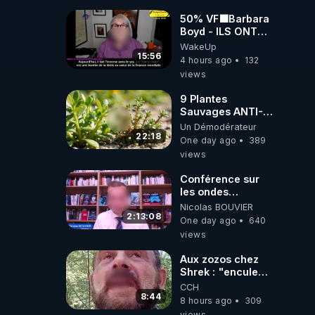
50% VF🟩Barbara
Boyd - ILS ONT
MENTI SUR TOUT
WakeUp
-Jocelyne
15:56
4 hours ago
132
Traduction
views
9 Plantes
Sauvages ANTI-
FAMINE: ces
Un Démodérateur
Ressources
22:18
One day ago
389
NUTRITIVES&MéDICINALES
views
JARDIN&des
Haies
Conférence sur
les ondes
électromagnétiques
Nicolas BOUVIER
par Grégoire
2:13:08
One day ago
640
Caustru et Bart de
views
Wever !
Aux zozos chez
Shrek : "encule
toi tout seul
CCH
espèce de mal
8:44
8 hours ago
309
polish"
views