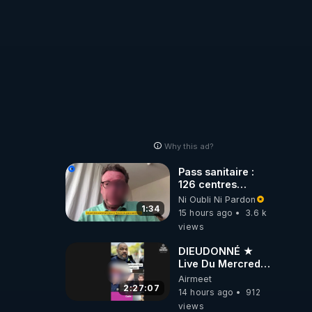
Why this ad?
Pass sanitaire :
126 centres
commerciaux
Ni Oubli Ni Pardon
concernés par
1:34
15 hours ago
3.6 k
l'obligation dans
views
toute la France
DIEUDONNÉ ★
Live Du Mercredi
5 Août 2026
Airmeet
2:27:07
14 hours ago
912
views