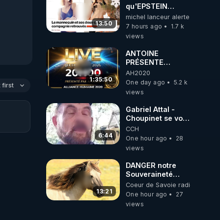
qu'EPSTEIN
VOULAIT CACHER
michel lanceur alerte
13:50
7 hours ago
1.7 k
views
ANTOINE
PRÉSENTE
AH2020 LE LIVE
AH2020
20H ***DU
1:35:50
One day ago
5.2 k
first
06/08/2026***
views
Gabriel Attal -
Choupinet se voit
en haut de
CCH
l'affiche
6:44
One hour ago
28
views
DANGER notre
Souveraineté
Alimentaire est
Coeur de Savoie radioweb TV
attaqué...
13:21
One hour ago
27
views