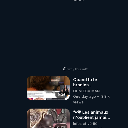
Why this ad?
Quand tu te
branles
bonhomme tu
OHM ÉGA MAN
émets des ondes
9:36
One day ago
3.8 k
ils ont juste omis
views
de t'expliquer
🐾💖 Les animaux
n'oublient jamais
ceux qu'ils
Infos et vérité
aiment… 🥹❤️
6:28