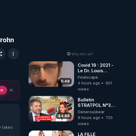
Crohn
Why this ad?
Covid 19 : 2021 -
Le Dr. Louis
Fouché renverse
Finalscape
le plateau de
5:48
4 hours ago
601
CNews !
views
eo
Bulletin
STRATPOL N°302.
Armée des
Generousbear
drones, MS-21 en
44:48
9 hours ago
720
série, missiles
views
coréens.
y takes
07.08.2026.
LA FILLE