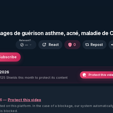
gnages de guérison asthme, acné, maladie de 
Relevant?
React
0
Repost
—
Subscribe
 2026
Protect this vid
 125 Shields this month to protect its content
26 —
Protect this video
ted on this platform.
In the case of a blockage, our system automaticall
 is blocked.