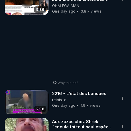
ondes ils ont juste omis de
OHM ÉGA MAN
t'expliquer
9:36
One day ago
3.8 k views
Why this ad?
2216 - L'état des banques
relais-x
One day ago
1.9 k views
2:18
Aux zozos chez Shrek :
"encule toi tout seul espèce