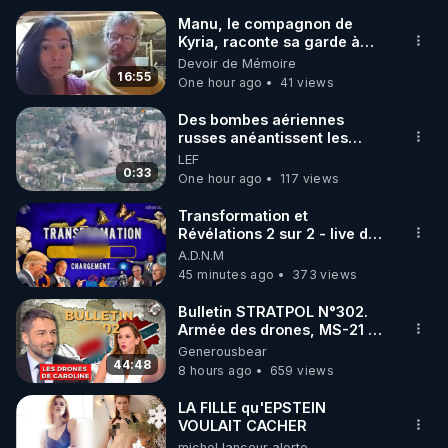
Manu, le compagnon de
Kyria, raconte sa garde à
🌱 INSTAGRAM

vue musclée. PARTAGEZ!
Devoir de Mémoire
16:55
One hour ago
41 views
https://www.instagram.com/rdlr_thierrycasasnovas/
http://rgnr.li/instagram
Des bombes aériennes
russes anéantissent les
centres de contrôle de
LEF
🌱 LA NEWSLETTER

drones de 3 brigades
0:33
One hour ago
117 views
Pour ne pas rater l’actualité RGNR (stages, 
ukrainienne
Transformation et
Révélations 2 sur 2 - live du
http://rgnr.li/news
07/08/26
A.D.N.M
45 minutes ago
373 views
🌱 VIDÉOS NON CENSURÉES SUR ODYSEE 

Toutes les vidéos Youtube sont aussi sur la 
Bulletin STRATPOL N°302.
Armée des drones, MS-21 en
série, missiles coréens.
Generousbear
http://rgnr.li/odysee
07.08.2026.
44:48
8 hours ago
659 views
🌱 LES STAGES EN PRÉSENTIEL

LA FILLE qu'EPSTEIN
VOULAIT CACHER
michel lanceur alerte