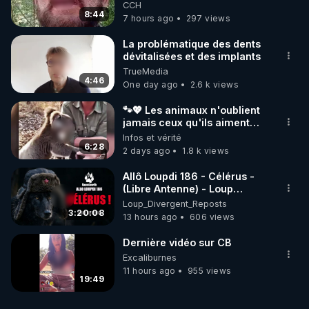
de mal polish"
CCH
8:44
7 hours ago
297 views
La problématique des dents
dévitalisées et des implants
TrueMedia
4:46
One day ago
2.6 k views
🐾💖 Les animaux n'oublient
jamais ceux qu'ils aiment…
🥹❤️
Infos et vérité
6:28
2 days ago
1.8 k views
Allô Loupdi 186 - Célérus -
(Libre Antenne) - Loup
Divergent 2026.08.06
Loup_Divergent_Reposts
3:20:08
13 hours ago
606 views
Dernière vidéo sur CB
Excaliburnes
11 hours ago
955 views
19:49