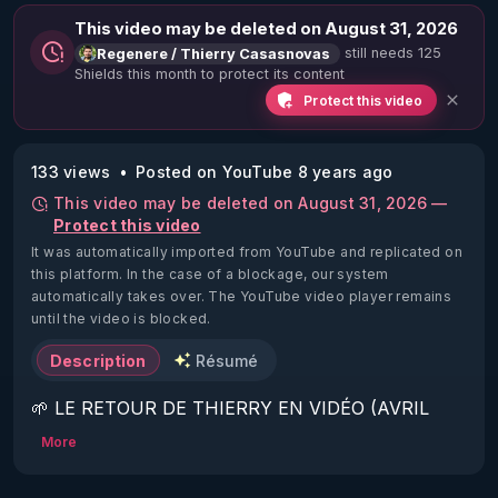
This video may be deleted on August 31, 2026
still needs 125
Regenere / Thierry Casasnovas
Shields this month to protect its content
Protect this video
133 views
Posted on YouTube 8 years ago
This video may be deleted on August 31, 2026 —
Protect this video
It was automatically imported from YouTube and replicated on
this platform.
In the case of a blockage, our system
automatically takes over. The YouTube video player remains
until the video is blocked.
Description
Résumé
🌱 LE RETOUR DE THIERRY EN VIDÉO (AVRIL 
2022)!

More
Découvrez la saison 2 des vidéos sur le nouveau 