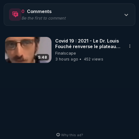
https://www.rgnr.fr/presentation.html
0
Comments
Be the first to comment
🌱 LE MAGAZINE RÉGÉNÈRE 

http://rgnr.li/ymag
Covid 19 : 2021 - Le Dr. Louis
Fouché renverse le plateau
🌱 LA BOUTIQUE DU MAGAZINE

de CNews !
Finalscape
Pour obtenir les anciens numéros que vous avez 
5:48
3 hours ago
452 views
https://boutique.magazine-regenere.fr/
🌱 FIL TELEGRAM

Écoutez les podcasts gratuits de Thierry et les 
https://t.me/rgnr_fr
🌱 FACEBOOK

Why this ad?
http://rgnr.li/facebook