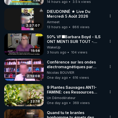
France
1:34
14 hours ago
3.5 k views
code : REGENERE10

DIEUDONNÉ ★ Live Du
▶ 30 jours gratuit sur l’application de méditation et 
Mercredi 5 Août 2026
Airmeet
de bien-être ENVOL :

2:27:07
13 hours ago
866 views
Rendez-vous sur 
https://www.envol.app/code
 avec 
le code : REGENERE
50% VF🟩Barbara Boyd - ILS
ONT MENTI SUR TOUT -
Jocelyne Traduction
WakeUp
15:56
3 hours ago
104 views
Conférence sur les ondes
électromagnétiques par
Grégoire Caustru et Bart de
Nicolas BOUVIER
Wever !
2:13:08
One day ago
616 views
9 Plantes Sauvages ANTI-
FAMINE: ces Ressources
NUTRITIVES&MéDICINALES"gratuite
Un Démodérateur
JARDIN&des Haies
22:18
One day ago
369 views
Quand tu te branles
bonhomme tu émets des