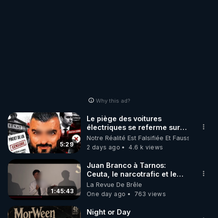
Why this ad?
Le piège des voitures
électriques se referme sur
les usagers !
Notre Réalité Est Falsifiée Et Fausse
5:29
2 days ago
4.6 k views
Juan Branco à Tarnos:
Ceuta, le narcotrafic et le
pouvoir en France
La Revue De Brêle
1:45:43
One day ago
763 views
Night or Day