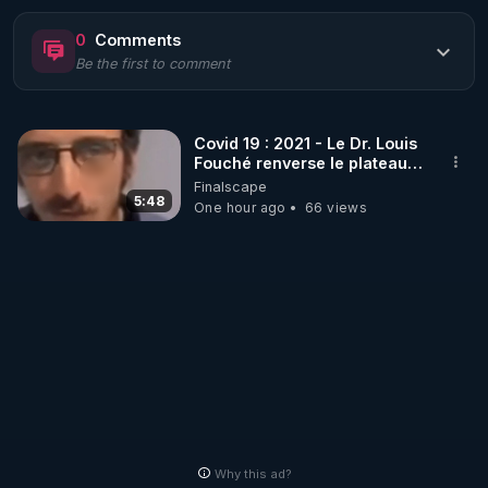
https://www.rgnr.fr/presentation.html
0
Comments
Be the first to comment
🌱 LE MAGAZINE RÉGÉNÈRE 

http://rgnr.li/ymag
Covid 19 : 2021 - Le Dr. Louis
Fouché renverse le plateau
🌱 LA BOUTIQUE DU MAGAZINE

de CNews !
Finalscape
Pour obtenir les anciens numéros que vous avez 
5:48
One hour ago
66 views
https://boutique.magazine-regenere.fr/
🌱 FIL TELEGRAM

Écoutez les podcasts gratuits de Thierry et les 
https://t.me/rgnr_fr
🌱 FACEBOOK

Why this ad?
http://rgnr.li/facebook