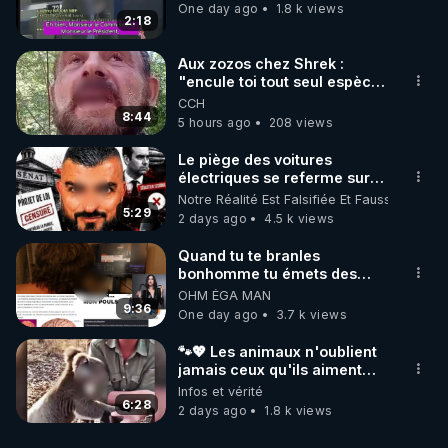
One day ago
1.8 k views
2:18
Aux zozos chez Shrek :
"encule toi tout seul espèce
de mal polish"
CCH
8:44
5 hours ago
208 views
Le piège des voitures
électriques se referme sur
les usagers !
Notre Réalité Est Falsifiée Et Fausse
5:29
2 days ago
4.5 k views
Quand tu te branles
bonhomme tu émets des
ondes ils ont juste omis de
OHM ÉGA MAN
t'expliquer
9:36
One day ago
3.7 k views
🐾💖 Les animaux n'oublient
jamais ceux qu'ils aiment…
🥹❤️
Infos et vérité
6:28
2 days ago
1.8 k views