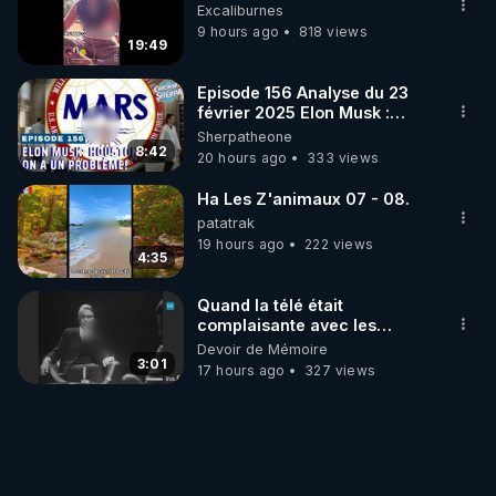
Excaliburnes
9 hours ago
818 views
19:49
Episode 156 Analyse du 23
février 2025 Elon Musk :
Houston , on a un problème !
Sherpatheone
8:42
20 hours ago
333 views
Ha Les Z'animaux 07 - 08.
patatrak
19 hours ago
222 views
4:35
Quand la télé était
complaisante avec les
pédophiles
Devoir de Mémoire
3:01
17 hours ago
327 views