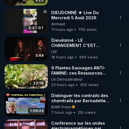
5:22
code : REGENERE10

DIEUDONNÉ ★ Live Du
▶ 30 jours gratuit sur l’application de méditation et 
Mercredi 5 Août 2026
Airmeet
de bien-être ENVOL :

2:27:07
11 hours ago
705 views
Rendez-vous sur 
https://www.envol.app/code
 avec 
le code : REGENERE
Dieudonné - LE
CHANGEMENT C'EST
MAINTENANT
LEF
3:48
18 hours ago
968 views
9 Plantes Sauvages ANTI-
FAMINE: ces Ressources
NUTRITIVES&MéDICINALES"gratuite
Un Démodérateur
JARDIN&des Haies
22:18
23 hours ago
306 views
Distinguer les contrails des
chemtrails par Bernadette
Bihin
BAM! Press
1:59:23
7 hours ago
252 views
Conférence sur les ondes
électromagnétiques par