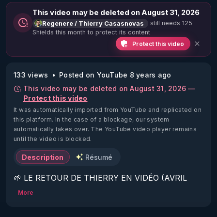
This video may be deleted on August 31, 2026
still needs 125
Regenere / Thierry Casasnovas
Shields this month to protect its content
Protect this video
133 views
Posted on YouTube 8 years ago
This video may be deleted on August 31, 2026 —
Protect this video
It was automatically imported from YouTube and replicated on
this platform.
In the case of a blockage, our system
automatically takes over. The YouTube video player remains
until the video is blocked.
Description
Résumé
🌱 LE RETOUR DE THIERRY EN VIDÉO (AVRIL 
2022)!

More
Découvrez la saison 2 des vidéos sur le nouveau 