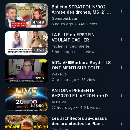
Bulletin STRATPOL N°302.
Armée des drones, MS-21 en
🌱 INSTAGRAM

série, missiles coréens.
Generousbear
07.08.2026.
44:48
6 hours ago
449 views
https://www.instagram.com/rdlr_thierrycasasnovas/
http://rgnr.li/instagram
LA FILLE qu'EPSTEIN
VOULAIT CACHER
michel lanceur alerte
🌱 LA NEWSLETTER

13:50
5 hours ago
1.1 k views
Pour ne pas rater l’actualité RGNR (stages, 
50% VF🟩Barbara Boyd - ILS
ONT MENTI SUR TOUT -
http://rgnr.li/news
Jocelyne Traduction
WakeUp
15:56
One hour ago
28 views
🌱 VIDÉOS NON CENSURÉES SUR ODYSEE 

Toutes les vidéos Youtube sont aussi sur la 
ANTOINE PRÉSENTE
AH2020 LE LIVE 20H ***DU
06/08/2026***
AH2020
http://rgnr.li/odysee
1:35:50
22 hours ago
4.9 k views
🌱 LES STAGES EN PRÉSENTIEL

Les architectes au-dessus
des architectes Le Plan
Arcanique documente les
FreeDom