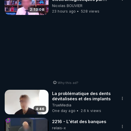
Grégoire Caustru et Bart de
Nicolas BOUVIER
Wever !
2:13:08
23 hours ago
528 views
Why this ad?
La problématique des dents
dévitalisées et des implants
TrueMedia
4:46
One day ago
2.6 k views
2216 - L'état des banques
relais-x