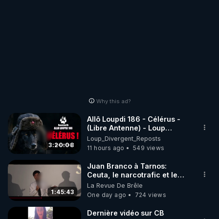
Why this ad?
Allô Loupdi 186 - Célérus -
(Libre Antenne) - Loup
Divergent 2026.08.06
Loup_Divergent_Reposts
3:20:08
11 hours ago
549 views
Juan Branco à Tarnos:
Ceuta, le narcotrafic et le
pouvoir en France
La Revue De Brêle
1:45:43
One day ago
724 views
Dernière vidéo sur CB