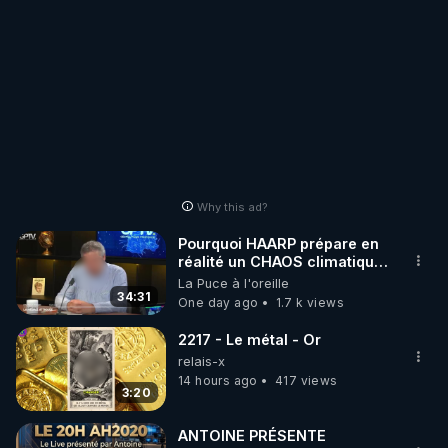
Why this ad?
Pourquoi HAARP prépare en
réalité un CHAOS climatique,
on répond
La Puce à l'oreille
34:31
One day ago
1.7 k views
2217 - Le métal - Or
relais-x
14 hours ago
417 views
3:20
ANTOINE PRÉSENTE