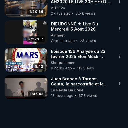
AH2020 LE LIVE 20H ***DU
04/08/2026*** 📷LE
AH2020
GRAND RÉVEIL EST EN
1:20:36
2 days ago
6.5 k views
MARCHE 📷
DIEUDONNÉ ★ Live Du
Mercredi 5 Août 2026
Airmeet
2:27:07
One hour ago
23 views
Episode 156 Analyse du 23
février 2025 Elon Musk :
Houston , on a un problème !
Sherpatheone
8:42
9 hours ago
113 views
Juan Branco à Tarnos:
Ceuta, le narcotrafic et le
pouvoir en France
La Revue De Brêle
1:45:43
18 hours ago
378 views