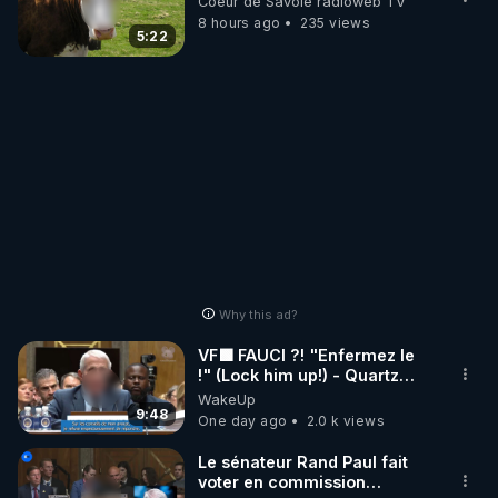
Coeur de Savoie radioweb TV
8 hours ago
235 views
5:22
Why this ad?
VF🟩 FAUCI ?! "Enfermez le
!" (Lock him up!) - Quartz
Traduction
WakeUp
9:48
One day ago
2.0 k views
Le sénateur Rand Paul fait
voter en commission