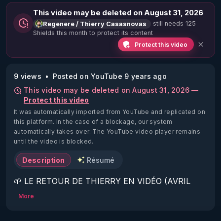
This video may be deleted on August 31, 2026
still needs 125
Regenere / Thierry Casasnovas
Shields this month to protect its content
Protect this video
9 views
Posted on YouTube 9 years ago
This video may be deleted on August 31, 2026 —
Protect this video
It was automatically imported from YouTube and replicated on
this platform.
In the case of a blockage, our system
automatically takes over. The YouTube video player remains
until the video is blocked.
Description
Résumé
🌱 LE RETOUR DE THIERRY EN VIDÉO (AVRIL 
2022)!

More
Découvrez la saison 2 des vidéos sur le nouveau 