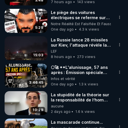
3:48
7 hours ago
143 views
code : REGENERE10

Le piège des voitures
▶ 30 jours gratuit sur l’application de méditation et 
électriques se referme sur
les usagers !
Notre Réalité Est Falsifiée Et Fausse
de bien-être ENVOL :

5:29
One day ago
4.3 k views
Rendez-vous sur 
https://www.envol.app/code
 avec 
le code : REGENERE
La Russie lance 28 missiles
sur Kiev, l'attaque révèle la
faiblesse de Kiev
LEF
15:03
8 hours ago
273 views
🌕🚀 **L'alunissage, 57 ans
après : Émission spéciale
avec John Doe !** 👨 🚀✨
Infos et vérité
3:46:45
One day ago
1.3 k views
La stupidité de la théorie sur
la responsabilité de l’homme
concernant le dioxyde de
aucune
carbone.
10:29
2 days ago
1.6 k views
La mascarade continue...