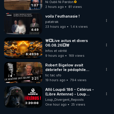
l'outrage au Congrès contre
Ni Oubli Ni Pardon
Anthony Fauci
1:07
2 hours ago
81 views
voila l'euthanasie !
patatrak
23 hours ago
1.4 k views
4:49
🚨💥Live actus et divers
06.08.26💥🚨
Infos et vérité
6:49:59
9 hours ago
169 views
Robert Bigelow avait
débriefer le pédophile
génocidaire de donald j
tic tac ufo
trump
2:21
19 hours ago
794 views
Allô Loupdi 186 - Célérus -
(Libre Antenne) - Loup
Divergent 2026.08.06
Loup_Divergent_Reposts
3:20:08
One hour ago
25 views