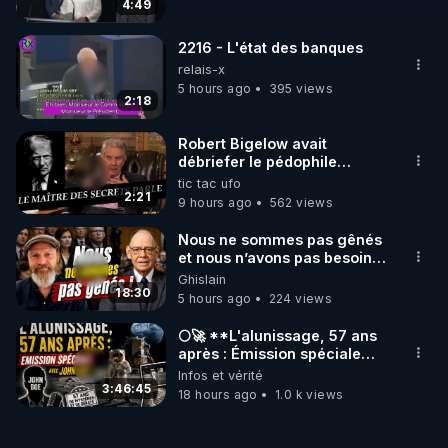
4:49
https://crowdbunker.com/v/86dcw9SZ
- SAMEDI 02/12/23 :

2216 - L'état des banques
Suite de l'article "Les armes bio-nano-
relais-x
5 hours ago
395 views
2:18
https://crowdbunker.com/v/nCLhQKvh
- JEUDI 07/12/23 :

Robert Bigelow avait
Présentation des livres et films prouvant/illustrant 
débriefer le pédophile
génocidaire de donald j
tic tac ufo
les armes bio-nano-électromagnétiques et sujets 
trump
2:21
9 hours ago
562 views
https://crowdbunker.com/v/Y1h8b1Mf
Nous ne sommes pas gênés
- SAMEDI 09/12/23 :

et nous n’avons pas besoin
de nous excuser ! #jw
Ghislain
L'article "Les armes bio-nano-électromagnétiques" 
#jehovah #collegecentral
18:30
5 hours ago
224 views
(partie 3) :

(+ Bonus : les extraits de film non diffusés lors du 
🌕🚀 **L'alunissage, 57 ans
après : Émission spéciale
avec John Doe !** 👨 🚀✨
Infos et vérité
https://crowdbunker.com/v/u4GJ1Cf4
3:46:45
18 hours ago
1.0 k views
- JEUDI 14/12/23 :

Les individus sélectionnés témoignent (ciblages par 