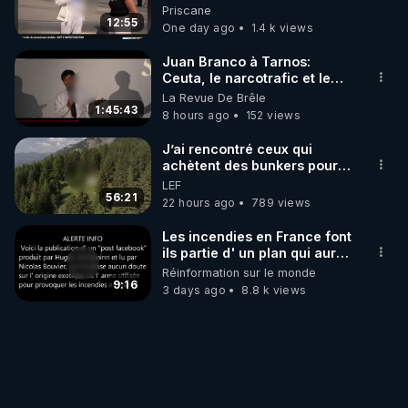
une étrange découverte
- JEUDI 28/12/23 :

Priscane
12:55
One day ago
1.4 k views
2024 : année de la Justice et de la fin du secret et 
Juan Branco à Tarnos:
https://crowdbunker.com/v/cYRNtgAY
Ceuta, le narcotrafic et le
pouvoir en France
- SAMEDI 30/12/23 :

La Revue De Brêle
1:45:43
8 hours ago
152 views
Les armes bio-nano-électromagnétiques - Les 
J’ai rencontré ceux qui
https://crowdbunker.com/v/oBDf8eeaSZ
achètent des bunkers pour
survivre à la fin du monde
- DIMANCHE 31/12/23 :

LEF
56:21
22 hours ago
789 views
Réveillon du Nouvel An, uniquement en musique 
pour danser ensemble (mes playlists, et les vôtres, 
Les incendies en France font
ils partie d' un plan qui aurait
débuté le 11 septembre 2001
https://crowdbunker.com/v/AWxam3Uw
Réinformation sur le monde
?
9:16
3 days ago
8.8 k views
- JEUDI 04/01/24 :

Les armes bio-nano-électromagnétiques - Les 
Références & Liens avec extraits d'articles, 
https://crowdbunker.com/v/PVEmdDfH
- SAMEDI 06/01/24 :
