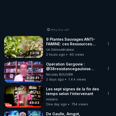
Les armes bio-nano-électromagnétiques - Les 
https://crowdbunker.com/v/s3BPxUDx
- JEUDI 11/01/24 :

Les armes bio-nano-électromagnétiques - Les 
Why this ad?
Références & Liens avec extraits d'articles, 
9 Plantes Sauvages ANTI-
FAMINE: ces Ressources
https://crowdbunker.com/v/ckSDx2Jd
NUTRITIVES&MéDICINALES"gratuite
Un Démodérateur
JARDIN&des Haies
22:18
- SAMEDI 13/01/24 :

2 hours ago
60 views
Les armes bio-nano-électromagnétiques - Les 
Opération Gergovie :
‪@38resistancegauloise‬
https://crowdbunker.com/v/scE1Yqqc
‪@MarionSigautOfficiel‬
Nicolas BOUVIER
‪@gladysriifard5710‬ Laëtitia
2:25:21
2 days ago
1.4 k views
Les sept signes de la fin des
temps selon l’intervenant
misterx
49:03
One day ago
754 views
De Gaulle, Amgot,