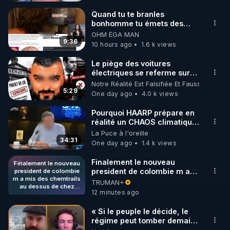
https://tinyurl.com/yc3vwee2
Lien vers mes conférences vidéo de 2022 sur ces 
Quand tu te branles
bonhomme tu émets des
sujets : 
https://tinyurl.com/2sfuazce
ondes ils ont juste omis de
OHM ÉGA MAN
Lien vers mon PDF de Thèse de conférence sur 
t'expliquer
9:36
10 hours ago
1.6 k views
ces sujets : 
https://tinyurl.com/2u5h6a9r
Le piège des voitures
électriques se referme sur
Il a même été dit récemment sur Internet ceci : « 
les usagers !
Notre Réalité Est Falsifiée Et Fausse
Frédéric Laroche est le meilleur spécialiste en 
5:29
One day ago
4.0 k views
France sur les armes électromagnétiques ».

Pourquoi HAARP prépare en
réalité un CHAOS climatique,
Vous pourrez poser vos questions dans mon 
on répond
La Puce à l'oreille
groupe de travail sur Telegram :

34:31
One day ago
1.4 k views
"Au Terrier Du Lapin Blanc" :

Site Web : 
Finalement le nouveau
Finalement le nouveau
president de colombie m a
president de colombie
https://www.AuTerrierDuLapinBlanc.com
m a mis des chemtrails
mis des chemtrails au
TRUMAN+
Fil Telegram : 
https://t.me/+-YjylSURlaQ2NTZk
au dessus de chez
dessus de chez moi. Il n y en
12 minutes ago
moi. Il n y en avait
Venez creuser avec moi.

avait jamais avant.
jamais avant.
« Si le peuple le décide, le
régime peut tomber demain !
»