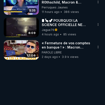
R0thschild, Macron &
Pompidou… Macron Claude
Perruques Jaunes
Janvier, GPTV, 18 X 2024
5:35
11 hours ago
386 views
🛢 🦕 🦖 POURQUOI LA
SCIENCE OFFICIELLE NE
CONNAÎT-ELLE PAS LA VRAIE
Jague76
ORIGINE DU PÉTROLE ?
6:09
4 hours ago
85 views
« Fermeture de vos comptes
en banque ! » : Macron
impose une loi folle !
PAROLE LIBRE
17:06
2 days ago
3.9 k views