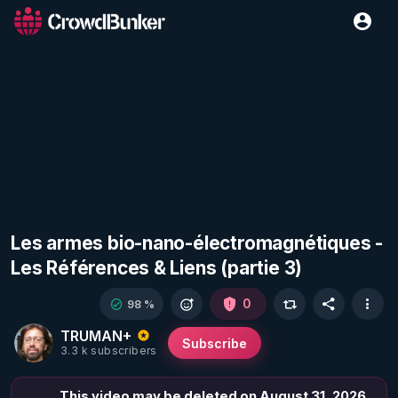
Les armes bio-nano-électromagnétiques -
Les Références & Liens (partie 3)
0
98 %
TRUMAN+
Subscribe
3.3 k subscribers
This video may be deleted on August 31, 2026