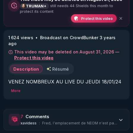
still needs 44 Shields this month to
TRUMAN+
protect its content
Protect this video
1 624 views
Broadcast on CrowdBunker 3 years
ago
This video may be deleted on August 31, 2026 —
Protect this video
Description
Résumé
VENEZ NOMBREUX AU LIVE DU JEUDI 18/01/24 
20H :

More
Sujets :

Les armes bio-nano-électromagnétiques - Les 
Références & Liens avec extraits d'articles, 
7
Comments
interviews, conférences, et livres (partie 3).

xavidess
:
Fred, l'emplacement de NEOM n'est pas un hasard . C'est l'endroit exact où au re...
APPEL AUX DONS POUR SOUTENIR MON 