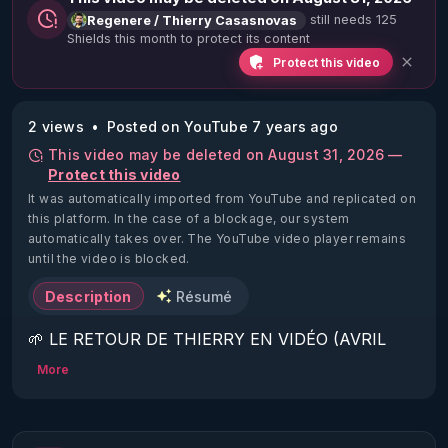
still needs 125
Regenere / Thierry Casasnovas
Shields this month to protect its content
Protect this video
2 views
Posted on YouTube 7 years ago
This video may be deleted on August 31, 2026 —
Protect this video
It was automatically imported from YouTube and replicated on
this platform.
In the case of a blockage, our system
automatically takes over. The YouTube video player remains
until the video is blocked.
Description
Résumé
🌱 LE RETOUR DE THIERRY EN VIDÉO (AVRIL 
2022)!

More
Découvrez la saison 2 des vidéos sur le nouveau 
https://www.rgnr.fr/presentation.html