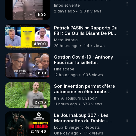
🌱 INSTAGRAM

Infos et vérité
2 days ago
2.0 k views
1:02
https://www.instagram.com/rdlr_thierrycasasnovas/
http://rgnr.li/instagram
Patrick PASIN ★ Rapports Du
FBI : Ce Qu'Ils Disent De Plus
Grave Sur Hitler
MetaHistoria
🌱 LA NEWSLETTER

48:00
20 hours ago
1.4 k views
Pour ne pas rater l’actualité RGNR (stages, 
Gestion Covid-19 : Anthony
Fauci sur la sellette.
http://rgnr.li/news
Finalscape
1:08
12 hours ago
936 views
🌱 VIDÉOS NON CENSURÉES SUR ODYSEE 

Toutes les vidéos Youtube sont aussi sur la 
Son invention permet d'être
autonome en électricité
avec un simple ruisseau
Il Y A Toujours L'Espoir
http://rgnr.li/odysee
22:36
11 hours ago
679 views
🌱 LES STAGES EN PRÉSENTIEL

Le JournaLoup 307 - Les
Marionnettes du Diable -
Loup Divergent 2026.08.07
Loup_Divergent_Reposts
http://rgnr.li/stages
2:48:46
One day ago
1.1 k views