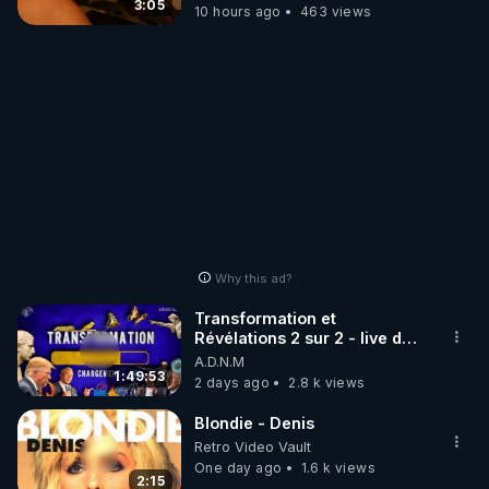
3:05
10 hours ago
463 views
Why this ad?
Transformation et
Révélations 2 sur 2 - live du
07/08/26
A.D.N.M
1:49:53
2 days ago
2.8 k views
Blondie - Denis
Retro Video Vault
One day ago
1.6 k views
2:15