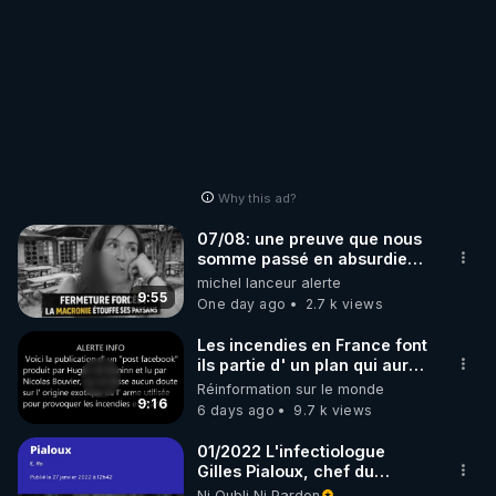
Why this ad?
07/08: une preuve que nous
somme passé en absurdie
une dictature qui veut faire
michel lanceur alerte
taire ses opposant !
9:55
One day ago
2.7 k views
Les incendies en France font
ils partie d' un plan qui aurait
débuté le 11 septembre 2001
Réinformation sur le monde
?
9:16
6 days ago
9.7 k views
01/2022 L'infectiologue
Gilles Pialoux, chef du
service des maladies
Ni Oubli Ni Pardon