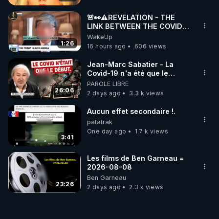
🚨👀⚠️REVELATION - THE
LINK BETWEEN THE COVID
VACCINE AND CANCER -LIEN
WakeUp
VACCIN COVID ET CANCER
1:26
16 hours ago
606 views
Jean-Marc Sabatier - La
Covid-19 n'a été que le
début - L'ARNm & l'ARNm-aa
PAROLE LIBRE
jusqu où auront-t-il ?
26:06
2 days ago
3.3 k views
Aucun effet secondaire !.
patatrak
One day ago
1.7 k views
3:41
Les films de Ben Garneau =
2026-08-08
Ben Garneau
23:26
2 days ago
2.3 k views