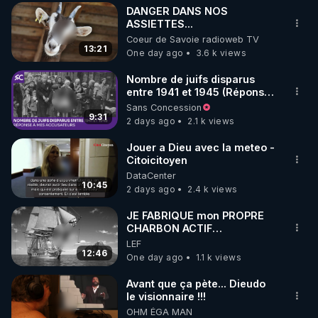
DANGER DANS NOS
▶ 30 jours gratuit sur l’application de méditation et 
ASSIETTES...
Coeur de Savoie radioweb TV
de bien-être ENVOL :

13:21
One day ago
3.6 k views
Rendez-vous sur 
https://www.envol.app/code
 avec 
le code : REGENERE
Nombre de juifs disparus
entre 1941 et 1945 (Réponse
à mes accusateurs)
Sans Concession
9:31
2 days ago
2.1 k views
Jouer a Dieu avec la meteo -
Citoicitoyen
DataCenter
10:45
2 days ago
2.4 k views
JE FABRIQUE mon PROPRE
CHARBON ACTIF
GRATUITEMENT pour
LEF
Purifier mon EAU
12:46
One day ago
1.1 k views
Avant que ça pète... Dieudo
le visionnaire !!!
OHM ÉGA MAN