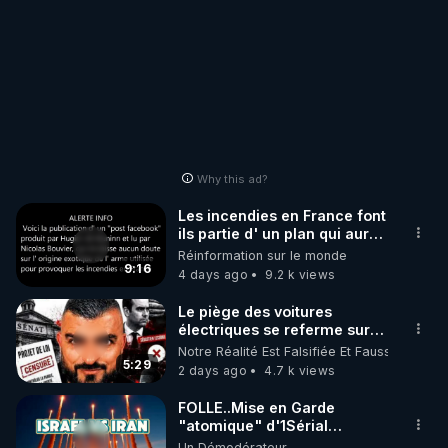
Why this ad?
Les incendies en France font
ils partie d' un plan qui aurait
débuté le 11 septembre 2001
Réinformation sur le monde
?
9:16
4 days ago
9.2 k views
Le piège des voitures
électriques se referme sur
les usagers !
Notre Réalité Est Falsifiée Et Fausse
5:29
2 days ago
4.7 k views
FOLLE..Mise en Garde
"atomique" d'1Sérial
Lanceur d'ALERTES
Un Démodérateur