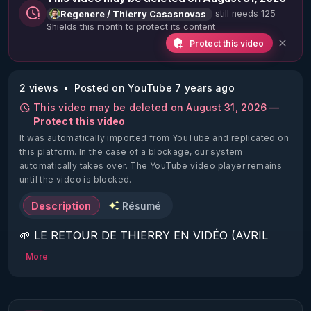
still needs 125
Regenere / Thierry Casasnovas
Shields this month to protect its content
Protect this video
2 views
Posted on YouTube 7 years ago
This video may be deleted on August 31, 2026 —
Protect this video
It was automatically imported from YouTube and replicated on
this platform.
In the case of a blockage, our system
automatically takes over. The YouTube video player remains
until the video is blocked.
Description
Résumé
🌱 LE RETOUR DE THIERRY EN VIDÉO (AVRIL 
2022)!

More
Découvrez la saison 2 des vidéos sur le nouveau 
https://www.rgnr.fr/presentation.html