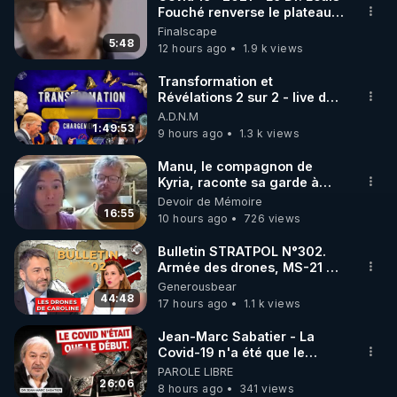
Fouché renverse le plateau
🌱 INSTAGRAM

de CNews !
Finalscape
5:48
12 hours ago
1.9 k views
https://www.instagram.com/rdlr_thierrycasasnovas/
http://rgnr.li/instagram
Transformation et
Révélations 2 sur 2 - live du
07/08/26
A.D.N.M
🌱 LA NEWSLETTER

1:49:53
9 hours ago
1.3 k views
Pour ne pas rater l’actualité RGNR (stages, 
Manu, le compagnon de
Kyria, raconte sa garde à
http://rgnr.li/news
vue musclée. PARTAGEZ!
Devoir de Mémoire
16:55
10 hours ago
726 views
🌱 VIDÉOS NON CENSURÉES SUR ODYSEE 

Toutes les vidéos Youtube sont aussi sur la 
Bulletin STRATPOL N°302.
Armée des drones, MS-21 en
série, missiles coréens.
Generousbear
http://rgnr.li/odysee
07.08.2026.
44:48
17 hours ago
1.1 k views
🌱 LES STAGES EN PRÉSENTIEL

Jean-Marc Sabatier - La
Covid-19 n'a été que le
début - L'ARN messager
PAROLE LIBRE
http://rgnr.li/stages
jusqu où ira-t-il ?
26:06
8 hours ago
341 views