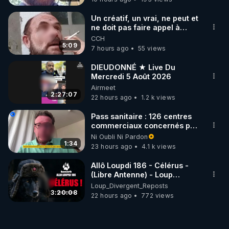
Un créatif, un vrai, ne peut et
ne doit pas faire appel à
l'intelligence artificielle
CCH
5:09
7 hours ago
55 views
DIEUDONNÉ ★ Live Du
Mercredi 5 Août 2026
Airmeet
2:27:07
22 hours ago
1.2 k views
Pass sanitaire : 126 centres
commerciaux concernés par
l'obligation dans toute la
Ni Oubli Ni Pardon
France
1:34
23 hours ago
4.1 k views
Allô Loupdi 186 - Célérus -
(Libre Antenne) - Loup
Divergent 2026.08.06
Loup_Divergent_Reposts
3:20:08
22 hours ago
772 views