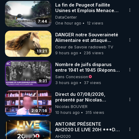
La fin de Peugeot Faillite
▶ 30 jours gratuit sur l’application de méditation et 
Usines et Emplois Menacees
- L'heure de l'auto
DataCenter
de bien-être ENVOL :

7:44
One hour ago
12 views
Rendez-vous sur 
https://www.envol.app/code
 avec 
le code : REGENERE
DANGER notre Souveraineté
Alimentaire est attaqué...
Coeur de Savoie radioweb TV
13:21
9 hours ago
236 views
Nombre de juifs disparus
entre 1941 et 1945 (Réponse
à mes accusateurs)
Sans Concession
9:31
3 hours ago
37 views
Direct du 07/08/2026,
présenté par Nicolas
BOUVIER
Nicolas BOUVIER
2:07:16
10 hours ago
315 views
ANTOINE PRÉSENTE
AH2020 LE LIVE 20H ***DU
06/08/2026***
AH2020