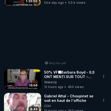
1:35:50
One day ago
5.5 k views
Why this ad?
50% VF🟩Barbara Boyd - ILS
ONT MENTI SUR TOUT -
Jocelyne Traduction
WakeUp
15:56
12 hours ago
450 views
Gabriel Attal - Choupinet se
voit en haut de l'affiche
CCH
6:44
10 hours ago
193 views