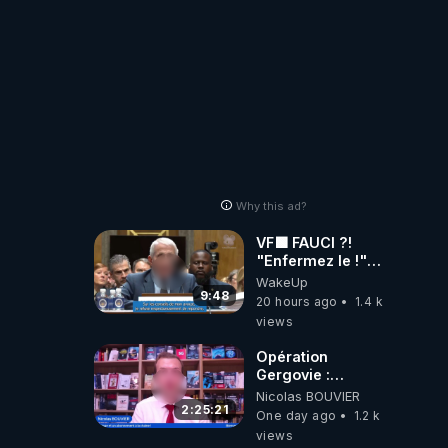
Why this ad?
VF🟩 FAUCI ?!
"Enfermez le !"
(Lock him up!) -
WakeUp
Quartz Traduction
9:48
20 hours ago
1.4 k
views
Opération
Gergovie :
‪@38resistancegauloise‬
Nicolas BOUVIER
‪@MarionSigautOfficiel‬
2:25:21
One day ago
1.2 k
‪@gladysriifard5710‬
views
Laëtitia