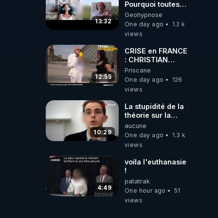
Pourquoi toutes
ces rumeurs ?
Geohypnose
Enquête sous
13:32
One day ago
1.2 k
hypnose
views
CRISE en FRANCE
: CHRISTIAN
COTTEN FAIT une
Priscane
étrange
12:55
One day ago
126
découverte
views
La stupidité de la
théorie sur la
responsabilité de
aucune
l’homme
10:29
One day ago
1.3 k
concernant le
views
dioxyde de
carbone.
voila l'euthanasie
!
patatrak
4:49
One hour ago
51
views