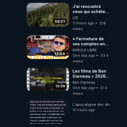
J’ai rencontré
ceux qui achètent
des bunkers pour
LEF
survivre à la fin
56:21
11 hours ago
228
du monde
views
« Fermeture de
vos comptes en
banque ! » :
PAROLE LIBRE
Macron impose
17:06
One day ago
3.5 k
une loi folle !
views
Les films de Ben
Garneau = 2026-
08-05
Ben Garneau
15:39
One day ago
2.1 k
views
L'apocalypse des divulgations
10 hours ago