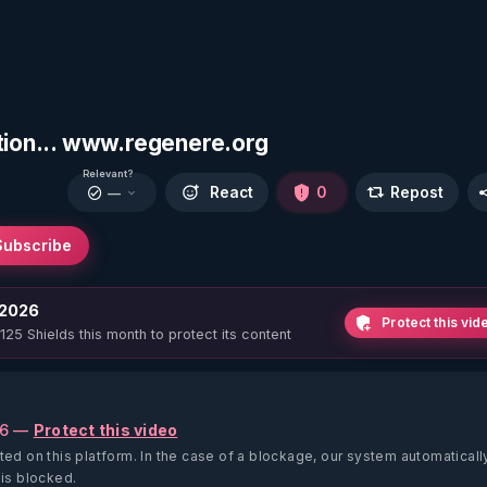
ation... www.regenere.org
Relevant?
React
0
Repost
—
Subscribe
 2026
Protect this vid
 125 Shields this month to protect its content
26 —
Protect this video
ted on this platform.
In the case of a blockage, our system automaticall
 is blocked.