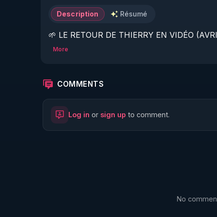
Description
Résumé
🌱 LE RETOUR DE THIERRY EN VIDÉO (AVRIL
More
https://www.rgnr.fr/presentation.html
🌱 LE MAGAZINE RÉGÉNÈRE 

COMMENTS
http://rgnr.li/ymag
Log in
or
sign up
to comment.
🌱 LA BOUTIQUE DU MAGAZINE

https://boutique.magazine-regenere.fr/
🌱 FIL TELEGRAM

https://t.me/rgnr_fr
No comments