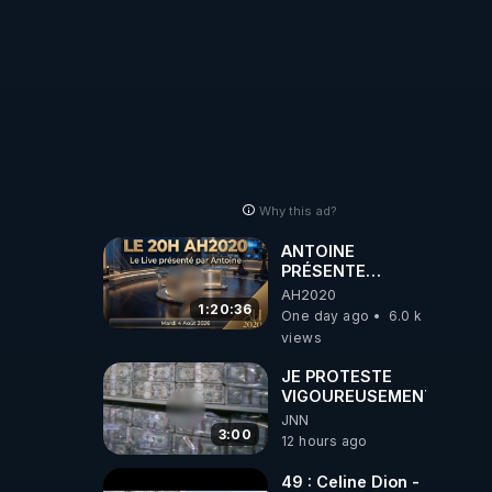
autres sites
comme "VK, X,
Odysee, et Tik-
Tok", je vous
mettrai les liens
en commentaires.
Bisous la famille.
Why this ad?
ANTOINE
PRÉSENTE
AH2020 LE LIVE
AH2020
20H ***DU
1:20:36
One day ago
6.0 k
04/08/2026***
views
📷LE GRAND
RÉVEIL EST EN
JE PROTESTE
MARCHE 📷
VIGOUREUSEMENT
JNN
3:00
12 hours ago
49 : Celine Dion -