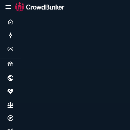
Current
Rushes
Live
Politics & institutions
World & geopolitics
Health, food & wellbeing
Society, justice & freedoms
Economy, environment & technology