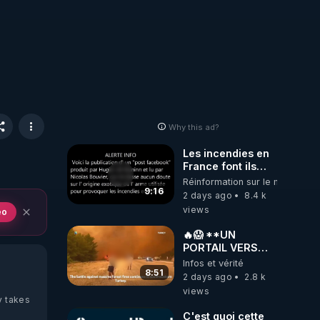
Why this ad?
Les incendies en
France font ils
partie d' un plan
Réinformation sur le monde
qui aurait débuté
9:16
2 days ago
8.4 k
le 11 septembre
views
eo
2001 ?
🔥😱 **UN
PORTAIL VERS
L'ENFER S'EST-IL
Infos et vérité
OUVERT EN
8:51
2 days ago
2.8 k
TURQUIE ?!🌍🔥
views
y takes
C'est quoi cette