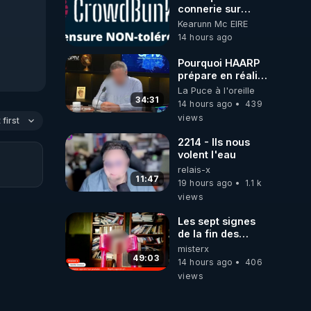
connerie sur
CrowdBunker
Kearunn Mc EIRE
???? Si on ne
14 hours ago
peut plus publier,
c'est un peu de la
Pourquoi HAARP
censure. Ne
prépare en réalité
payez pas les
un CHAOS
La Puce à l'oreille
boucliers pour
climatique, on
34:31
14 hours ago
439
voir mes vidéos,
répond
views
c'est une arnaque
first
parce que ma
2214 - Ils nous
chaine et mon
volent l'eau
travail sont
relais-x
gratuits. Je
11:47
préfère la voir
19 hours ago
1.1 k
mourir que de voir
views
mes abonnés(es)
payer.
Les sept signes
CrowdBunker
de la fin des
s'est tiré une
temps selon
misterx
balle dans le pied
l’intervenant
49:03
14 hours ago
406
sans nos chaines
views
CrowdBunker
n'est plus rien.
Migrez vers les