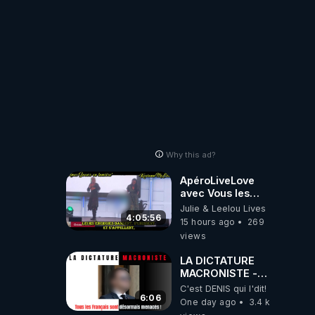
Why this ad?
ApéroLiveLove
avec Vous les
Zzz'Amis
Julie & Leelou Lives
05/08/26 Les
4:05:56
15 hours ago
269
Zzz'Infos Bonheur
views
de Leelou
LA DICTATURE
MACRONISTE -
Tous les Français
C'est DENIS qui l'dit!
sont désormais
6:06
One day ago
3.4 k
menacés !