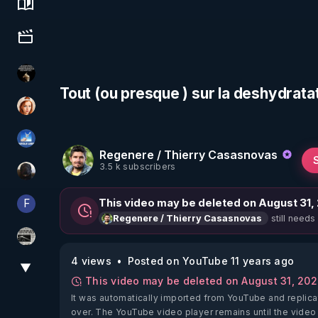
Science, history & spirituality
Culture, media & entertainment
Infos et vérité
Tout (ou presque ) sur la deshydrat
Ambr3
PAROLE LIBRE
Regenere / Thierry Casasnovas
3.5 k subscribers
TrueMedia
F
This video may be deleted on August 31,
Finalscape
still needs
Regenere / Thierry Casasnovas
ActuPlus11
4 views
Posted on YouTube 11 years ago
▼
View More
This video may be deleted on August 31, 20
It was automatically imported from YouTube and replica
over. The YouTube video player remains until the video