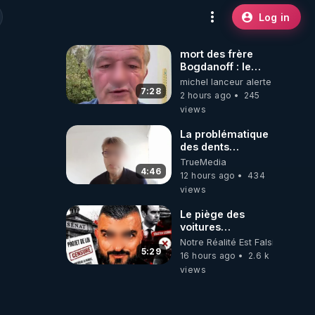
Log in
mort des frère
Bogdanoff : le
mensonge d état
michel lanceur alerte
7:28
2 hours ago
245
views
La problématique
des dents
dévitalisées et
TrueMedia
des implants
4:46
12 hours ago
434
views
Le piège des
voitures
électriques se
Notre Réalité Est Falsifiée Et F
referme sur les
5:29
16 hours ago
2.6 k
usagers !
views