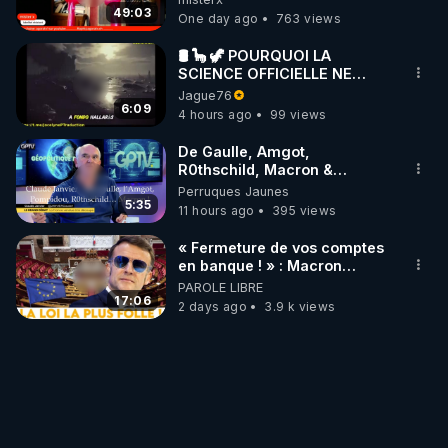
49:03
One day ago
763 views
🛢 🦕 🦖 POURQUOI LA
SCIENCE OFFICIELLE NE
CONNAÎT-ELLE PAS LA VRAIE
Jague76
ORIGINE DU PÉTROLE ?
6:09
4 hours ago
99 views
De Gaulle, Amgot,
R0thschild, Macron &
Pompidou… Macron Claude
Perruques Jaunes
Janvier, GPTV, 18 X 2024
5:35
11 hours ago
395 views
« Fermeture de vos comptes
en banque ! » : Macron
impose une loi folle !
PAROLE LIBRE
17:06
2 days ago
3.9 k views