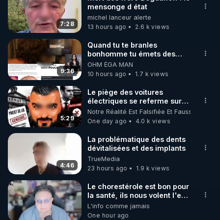
mensonge d état
🌱 INSTAGRAM

michel lanceur alerte
7:28
13 hours ago
2.6 k views
https://www.instagram.com/rdlr_thierrycasasnovas/
http://rgnr.li/instagram
Quand tu te branles
bonhomme tu émets des
ondes ils ont juste omis de
OHM ÉGA MAN
🌱 LA NEWSLETTER

t'expliquer
9:36
10 hours ago
1.7 k views
Pour ne pas rater l’actualité RGNR (stages, 
Le piège des voitures
électriques se referme sur
http://rgnr.li/news
les usagers !
Notre Réalité Est Falsifiée Et Fausse
5:29
One day ago
4.0 k views
🌱 VIDÉOS NON CENSURÉES SUR ODYSEE 

Toutes les vidéos Youtube sont aussi sur la 
La problématique des dents
dévitalisées et des implants
TrueMedia
http://rgnr.li/odysee
4:46
23 hours ago
1.9 k views
🌱 LES STAGES EN PRÉSENTIEL

Le chorestérole est bon pour
la santé, ils nous volent l'eau
! 😒🤢😡
L'info comme jamais
http://rgnr.li/stages
https://odysee.com/@anonyme:d3/C
One hour ago