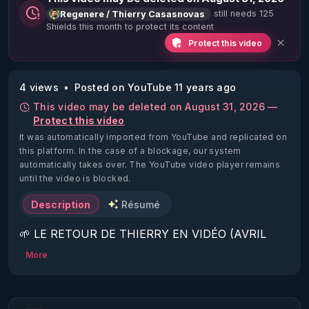
still needs 125
Regenere / Thierry Casasnovas
Shields this month to protect its content
Protect this video
4 views
Posted on YouTube 11 years ago
This video may be deleted on August 31, 2026 —
Protect this video
It was automatically imported from YouTube and replicated on
this platform.
In the case of a blockage, our system
automatically takes over. The YouTube video player remains
until the video is blocked.
Description
Résumé
🌱 LE RETOUR DE THIERRY EN VIDÉO (AVRIL 
2022)!

More
Découvrez la saison 2 des vidéos sur le nouveau 
https://www.rgnr.fr/presentation.html