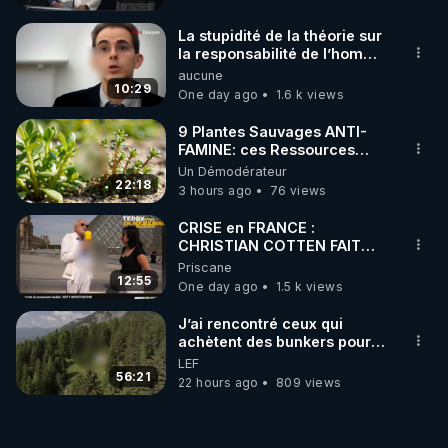
La stupidité de la théorie sur
la responsabilité de l’homme
concernant le dioxyde de
aucune
carbone.
10:29
One day ago
1.6 k views
9 Plantes Sauvages ANTI-
FAMINE: ces Ressources
NUTRITIVES&MéDICINALES"gratuite
Un Démodérateur
JARDIN&des Haies
22:18
3 hours ago
76 views
CRISE en FRANCE :
CHRISTIAN COTTEN FAIT
une étrange découverte
Priscane
12:55
One day ago
1.5 k views
J’ai rencontré ceux qui
achètent des bunkers pour
survivre à la fin du monde
LEF
56:21
22 hours ago
809 views