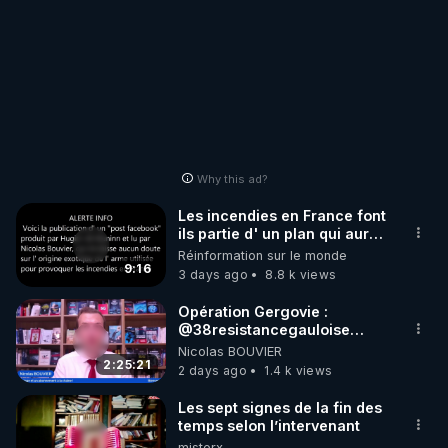
Why this ad?
Les incendies en France font
ils partie d' un plan qui aurait
débuté le 11 septembre 2001
Réinformation sur le monde
?
9:16
3 days ago
8.8 k views
Opération Gergovie :
‪@38resistancegauloise‬
‪@MarionSigautOfficiel‬
Nicolas BOUVIER
‪@gladysriifard5710‬ Laëtitia
2:25:21
2 days ago
1.4 k views
Les sept signes de la fin des
temps selon l’intervenant
misterx