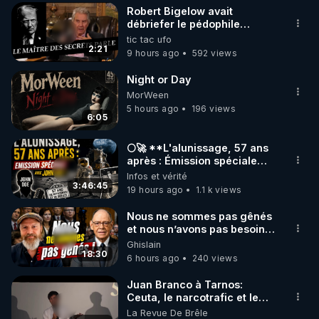
Robert Bigelow avait
▶ 30 jours gratuit sur l’application de méditation et 
débriefer le pédophile
génocidaire de donald j
tic tac ufo
de bien-être ENVOL :

trump
2:21
9 hours ago
592 views
Rendez-vous sur 
https://www.envol.app/code
 avec 
le code : REGENERE
Night or Day
MorWeen
5 hours ago
196 views
6:05
🌕🚀 **L'alunissage, 57 ans
après : Émission spéciale
avec John Doe !** 👨 🚀✨
Infos et vérité
3:46:45
19 hours ago
1.1 k views
Nous ne sommes pas gênés
et nous n’avons pas besoin
de nous excuser ! #jw
Ghislain
#jehovah #collegecentral
18:30
6 hours ago
240 views
Juan Branco à Tarnos:
Ceuta, le narcotrafic et le
pouvoir en France
La Revue De Brêle