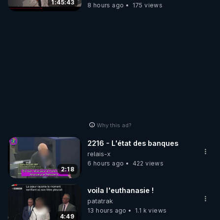
1:45:43
8 hours ago
175 views
Why this ad?
2216 - L'état des banques
relais-x
6 hours ago
422 views
2:18
voila l'euthanasie !
patatrak
13 hours ago
1.1 k views
4:49