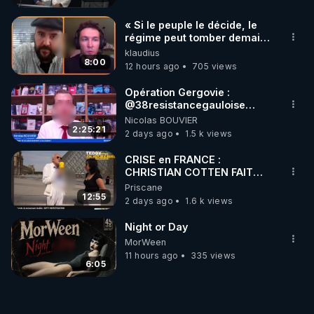
« Si le peuple le décide, le
régime peut tomber demain !
»
klaudius
8:00
12 hours ago
705 views
Opération Gergovie :
‪@38resistancegauloise‬
‪@MarionSigautOfficiel‬
Nicolas BOUVIER
‪@gladysriifard5710‬ Laëtitia
2:25:21
2 days ago
1.5 k views
CRISE en FRANCE :
CHRISTIAN COTTEN FAIT
une étrange découverte
Priscane
12:55
2 days ago
1.6 k views
Night or Day
MorWeen
11 hours ago
335 views
6:05