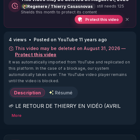
still needs 125
Regenere / Thierry Casasnovas
Shields this month to protect its content
Protect this video
4 views
Posted on YouTube 11 years ago
This video may be deleted on August 31, 2026 —
Protect this video
It was automatically imported from YouTube and replicated on
this platform.
In the case of a blockage, our system
automatically takes over. The YouTube video player remains
until the video is blocked.
Description
Résumé
🌱 LE RETOUR DE THIERRY EN VIDÉO (AVRIL 
2022)!

More
Découvrez la saison 2 des vidéos sur le nouveau 
https://www.rgnr.fr/presentation.html