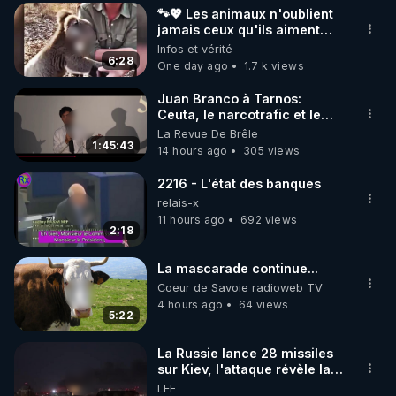
🐾💖 Les animaux n'oublient
▶ 30 jours gratuit sur l’application de méditation et 
jamais ceux qu'ils aiment…
🥹❤️
Infos et vérité
de bien-être ENVOL :

6:28
One day ago
1.7 k views
Rendez-vous sur 
https://www.envol.app/code
 avec 
le code : REGENERE
Juan Branco à Tarnos:
Ceuta, le narcotrafic et le
pouvoir en France
La Revue De Brêle
1:45:43
14 hours ago
305 views
2216 - L'état des banques
relais-x
11 hours ago
692 views
2:18
La mascarade continue...
Coeur de Savoie radioweb TV
4 hours ago
64 views
5:22
La Russie lance 28 missiles
sur Kiev, l'attaque révèle la
faiblesse de Kiev
LEF