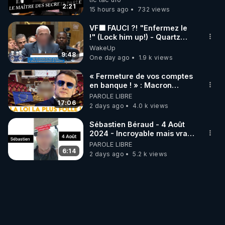
trump
2:21
15 hours ago
732 views
VF🟩 FAUCI ?! "Enfermez le
!" (Lock him up!) - Quartz
Traduction
WakeUp
9:48
One day ago
1.9 k views
« Fermeture de vos comptes
en banque ! » : Macron
impose une loi folle !
PAROLE LIBRE
17:06
2 days ago
4.0 k views
Sébastien Béraud - 4 Août
2024 - Incroyable mais vrai,
partagez svp...
PAROLE LIBRE
6:14
2 days ago
5.2 k views