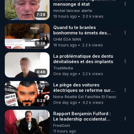
mensonge d état
🌱 INSTAGRAM

michel lanceur alerte
7:28
19 hours ago
3.0 k views
https://www.instagram.com/rdlr_thierrycasasnovas/
http://rgnr.li/instagram
Quand tu te branles
bonhomme tu émets des
ondes ils ont juste omis de
OHM ÉGA MAN
🌱 LA NEWSLETTER

t'expliquer
9:36
16 hours ago
2.2 k views
Pour ne pas rater l’actualité RGNR (stages, 
La problématique des dents
dévitalisées et des implants
http://rgnr.li/news
TrueMedia
4:46
One day ago
2.2 k views
🌱 VIDÉOS NON CENSURÉES SUR ODYSEE 

Toutes les vidéos Youtube sont aussi sur la 
Le piège des voitures
électriques se referme sur
les usagers !
Notre Réalité Est Falsifiée Et Fausse
http://rgnr.li/odysee
5:29
One day ago
4.2 k views
🌱 LES STAGES EN PRÉSENTIEL

Rapport Benjamin Fulford :
Le leadership occidental
dysfonctionnel s’enfonce
FreeDom
http://rgnr.li/stages
dans une spirale infernale
11 hours ago