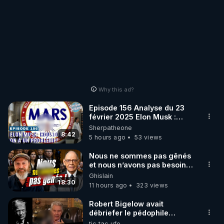
Why this ad?
Episode 156 Analyse du 23
février 2025 Elon Musk :
Houston , on a un problème !
Sherpatheone
8:42
5 hours ago
53 views
Nous ne sommes pas gênés
et nous n’avons pas besoin
de nous excuser ! #jw
Ghislain
#jehovah #collegecentral
18:30
11 hours ago
323 views
Robert Bigelow avait
débriefer le pédophile
génocidaire de donald j
tic tac ufo