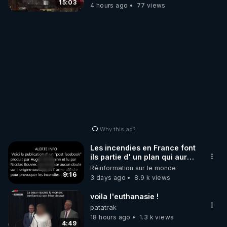
15:03
4 hours ago
77 views
Why this ad?
Les incendies en France font
ils partie d' un plan qui aurait
débuté le 11 septembre 2001
Réinformation sur le monde
?
9:16
3 days ago
8.9 k views
voila l'euthanasie !
patatrak
18 hours ago
1.3 k views
4:49