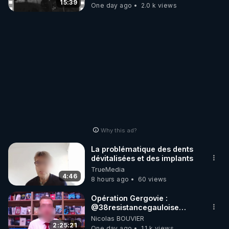
15:39
One day ago
2.0 k views
Why this ad?
La problématique des dents
dévitalisées et des implants
TrueMedia
4:46
8 hours ago
60 views
Opération Gergovie :
‪@38resistancegauloise‬
‪@MarionSigautOfficiel‬
Nicolas BOUVIER
‪@gladysriifard5710‬ Laëtitia
2:25:21
One day ago
1.1 k views