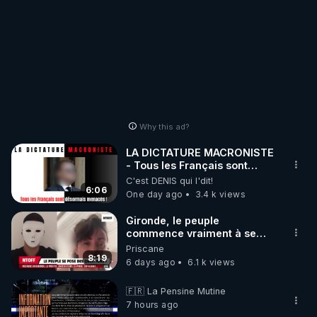
Why this ad?
LA DICTATURE MACRONISTE
- Tous les Français sont
désormais menacés !
C'est DENIS qui l'dit!
6:06
One day ago
3.4 k views
Gironde, le peuple
commence vraiment à se
poser des questions !
Priscane
Qu'est-ce qu'il nous cache...
8:19
6 days ago
6.1 k views
🇫🇷 La Pensine Mutine
7 hours ago