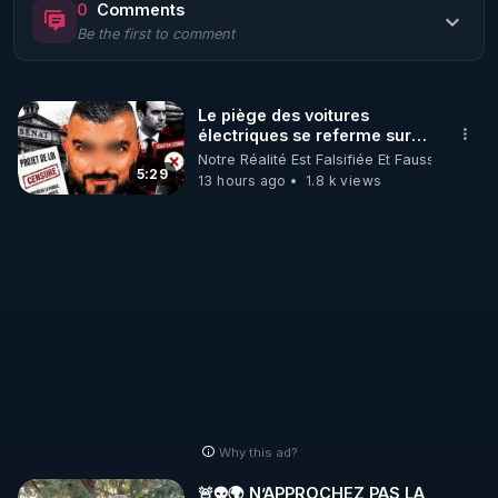
0
Comments
Be the first to comment
🌱 LE MAGAZINE RÉGÉNÈRE 

http://rgnr.li/ymag
Le piège des voitures
électriques se referme sur
🌱 LA BOUTIQUE DU MAGAZINE

les usagers !
Notre Réalité Est Falsifiée Et Fausse
Pour obtenir les anciens numéros que vous avez 
5:29
13 hours ago
1.8 k views
https://boutique.magazine-regenere.fr/
🌱 FIL TELEGRAM

Écoutez les podcasts gratuits de Thierry et les 
https://t.me/rgnr_fr
🌱 FACEBOOK

Why this ad?
http://rgnr.li/facebook
🚨👽🌍 N’APPROCHEZ PAS LA