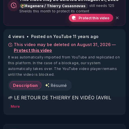
still needs 125
Regenere / Thierry Casasnovas
Shields this month to protect its content
Protect this video
4 views
Posted on YouTube 11 years ago
This video may be deleted on August 31, 2026 —
Protect this video
It was automatically imported from YouTube and replicated on
this platform.
In the case of a blockage, our system
automatically takes over. The YouTube video player remains
until the video is blocked.
Description
Résumé
🌱 LE RETOUR DE THIERRY EN VIDÉO (AVRIL 
2022)!

More
Découvrez la saison 2 des vidéos sur le nouveau 
https://www.rgnr.fr/presentation.html