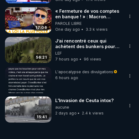
« Fermeture de vos comptes
en banque ! » : Macron
impose une loi folle !
PAROLE LIBRE
17:06
One day ago
3.3 k views
J’ai rencontré ceux qui
achètent des bunkers pour
survivre à la fin du monde
LEF
56:21
7 hours ago
96 views
L'apocalypse des divulgations
6 hours ago
L'Invasion de Ceuta intox?
aucune
2 days ago
2.4 k views
15:41