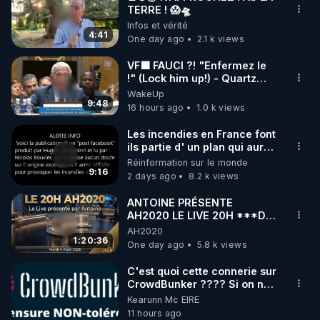
TERRE ! 😱🛸
🌱 INSTAGRAM

Infos et vérité
4:41
One day ago
2.1 k views
https://www.instagram.com/rdlr_thierrycasasnovas/
http://rgnr.li/instagram
VF🟩 FAUCI ?! "Enfermez le
!" (Lock him up!) - Quartz
Traduction
WakeUp
🌱 LA NEWSLETTER

9:48
16 hours ago
1.0 k views
Pour ne pas rater l’actualité RGNR (stages, 
Les incendies en France font
ils partie d' un plan qui aurait
http://rgnr.li/news
débuté le 11 septembre 2001
Réinformation sur le monde
?
9:16
2 days ago
8.2 k views
🌱 VIDÉOS NON CENSURÉES SUR ODYSEE 

Toutes les vidéos Youtube sont aussi sur la 
ANTOINE PRÉSENTE
AH2020 LE LIVE 20H ***DU
04/08/2026*** 📷LE
AH2020
http://rgnr.li/odysee
GRAND RÉVEIL EST EN
1:20:36
One day ago
5.8 k views
MARCHE 📷
🌱 LES STAGES EN PRÉSENTIEL

C'est quoi cette connerie sur
CrowdBunker ???? Si on ne
peut plus publier, c'est un
Kearunn Mc EIRE
http://rgnr.li/stages
peu de la censure. Ne payez
11 hours ago