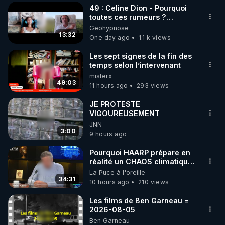
49 : Celine Dion - Pourquoi
▶ 30 jours gratuit sur l’application de méditation et 
toutes ces rumeurs ?
Enquête sous hypnose
Geohypnose
de bien-être ENVOL :

13:32
One day ago
1.1 k views
Rendez-vous sur 
https://www.envol.app/code
 avec 
le code : REGENERE
Les sept signes de la fin des
temps selon l’intervenant
misterx
49:03
11 hours ago
293 views
JE PROTESTE
VIGOUREUSEMENT
JNN
3:00
9 hours ago
Pourquoi HAARP prépare en
réalité un CHAOS climatique,
on répond
La Puce à l'oreille
34:31
10 hours ago
210 views
Les films de Ben Garneau =
2026-08-05
Ben Garneau