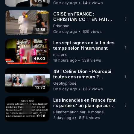
carbone.
10:29
One day ago
1.4 k views
https://tinyurl.com/fermelorraine
CRISE en FRANCE :
Vidéos de tous les autres Lives d'utilité publique de 
CHRISTIAN COTTEN FAIT
une étrange découverte
Priscane
Frédéric Laroche (Bestofcomputer) en 2023-2024 
12:55
One day ago
629 views
tirées de son article de 2023 "Les armes bio-nano-
Les sept signes de la fin des
https://tinyurl.com/grandreveil2024
temps selon l’intervenant
misterx
49:03
19 hours ago
558 views
49 : Celine Dion - Pourquoi
toutes ces rumeurs ?
Enquête sous hypnose
Geohypnose
13:32
One day ago
1.3 k views
Les incendies en France font
ils partie d' un plan qui aurait
débuté le 11 septembre 2001
Réinformation sur le monde
?
9:16
2 days ago
8.5 k views