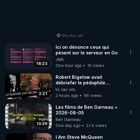
Why this ad?
Ici on dénonce ceux qui
pèsent sur le serveur en Go
JNN
16:23
One hour ago
10 views
Robert Bigelow avait
débriefer le pédophile
génocidaire de donald j
tic tac ufo
trump
2:21
2 hours ago
66 views
Les films de Ben Garneau =
2026-08-05
Ben Garneau
15:39
One day ago
2.1 k views
I Am Steve McQueen