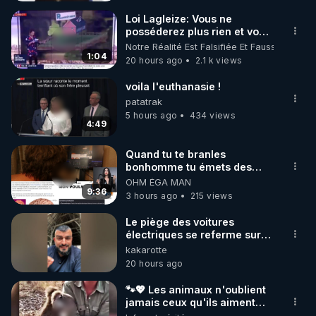
Loi Lagleize: Vous ne
posséderez plus rien et vous
https://vk.com/bestofcomputer
serez heureux !
Notre Réalité Est Falsifiée Et Fausse
1:04
20 hours ago
2.1 k views
https://odysee.com/@Bestofcomputer:1
voila l'euthanasie !
patatrak
5 hours ago
434 views
4:49
https://twitter.com/bestofcomputer
Quand tu te branles
bonhomme tu émets des
ondes ils ont juste omis de
OHM ÉGA MAN
https://www.facebook.com/bestofcomputer
t'expliquer
9:36
3 hours ago
215 views
Le piège des voitures
électriques se referme sur
https://rumble.com/bestofcomputer
les usagers !
kakarotte
https://youtu.be/B3ZA05frsac?
20 hours ago
si=vqDQssWXfRv-NFqL
https://t.me/boost/bestofcomputerlive
🐾💖 Les animaux n'oublient
jamais ceux qu'ils aiment…
🥹❤️