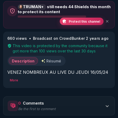
TRUMAN+
still needs 44 Shields this month
to protect its content
Protect this channel
660 views
Broadcast on CrowdBunker 2 years ago
This video is protected by the community because it
got more than 100 views over the last 30 days
Description
Résumé
VENEZ NOMBREUX AU LIVE DU JEUDI 16/05/24 
20H :

More
Sujet :

Les individus sélectionnés témoignent (ciblages par 
armes bio-nano-électromagnétiques) (REBOOT)

0
Comments
(REBOOT : Rediffusion du Live du 14/12/23 
Be the first to comment
remonté)
