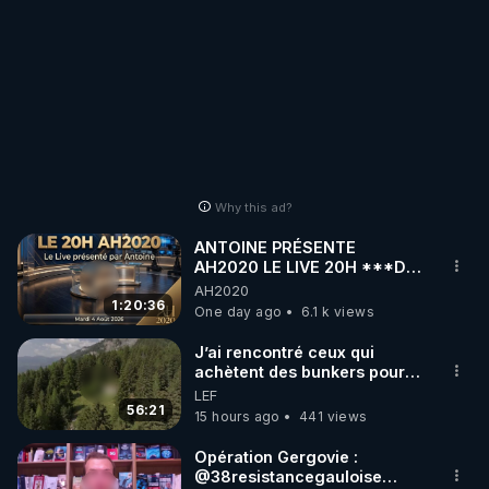
Why this ad?
ANTOINE PRÉSENTE
AH2020 LE LIVE 20H ***DU
04/08/2026*** 📷LE
AH2020
GRAND RÉVEIL EST EN
1:20:36
One day ago
6.1 k views
MARCHE 📷
J’ai rencontré ceux qui
achètent des bunkers pour
survivre à la fin du monde
LEF
56:21
15 hours ago
441 views
Opération Gergovie :
‪@38resistancegauloise‬