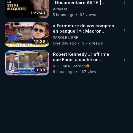
⎮Documentaire ARTE ⎮
Cinema
Airmeet
1:27:43
5 hours ago
92 views
« Fermeture de vos comptes
en banque ! » : Macron
impose une loi folle !
PAROLE LIBRE
17:06
One day ago
3.7 k views
Robert Kennedy Jr affirme
que Fauci a caché un
infarctus pulmonaire
Ni Oubli Ni Pardon
survenu après sa
1:08
6 hours ago
167 views
vaccination