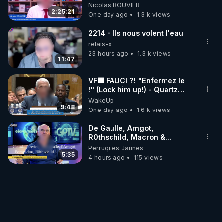
‪@MarionSigautOfficiel‬
Nicolas BOUVIER
‪@gladysriifard5710‬ Laëtitia
2:25:21
One day ago
1.3 k views
2214 - Ils nous volent l'eau
relais-x
23 hours ago
1.3 k views
11:47
VF🟩 FAUCI ?! "Enfermez le
!" (Lock him up!) - Quartz
Traduction
WakeUp
9:48
One day ago
1.6 k views
De Gaulle, Amgot,
R0thschild, Macron &
Pompidou… Macron Claude
Perruques Jaunes
Janvier, GPTV, 18 X 2024
5:35
4 hours ago
115 views