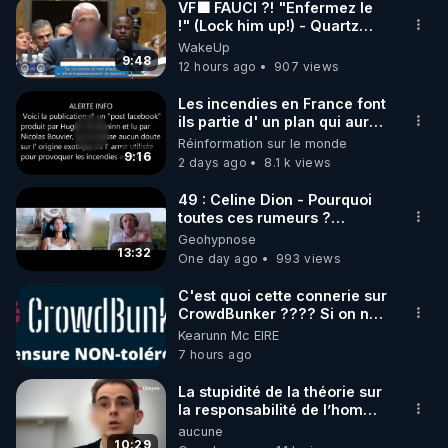
VF🟩 FAUCI ?! "Enfermez le
!" (Lock him up!) - Quartz
▶Formations complètes : Plus d'une dizaine de 
Traduction
WakeUp
formations pour approfondir vos connaissances et 
9:48
12 hours ago
907 views
pratiques en matière de bien-être et d'autonomie.​

Les incendies en France font
ils partie d' un plan qui aurait
▶Vidéos exclusives : Un accès illimité à une vaste 
débuté le 11 septembre 2001
Réinformation sur le monde
bibliothèque de vidéos éducatives et inspirantes.​

?
9:16
2 days ago
8.1 k views
▶Communauté dynamique : Participez à des 
49 : Celine Dion - Pourquoi
toutes ces rumeurs ?
forums et échanges avec des membres partageant 
Enquête sous hypnose
Geohypnose
les mêmes aspirations.​

13:32
One day ago
993 views
Rejoignez RGNR.tv et engagez-vous dans un 
C'est quoi cette connerie sur
CrowdBunker ???? Si on ne
voyage vers une santé régénérée et une 
peut plus publier, c'est un
Kearunn Mc EIRE
autonomie renforcée.

peu de la censure. Ne payez
7 hours ago
▶
https://go.rgnr.tv/renforcer-le-nettoyage-du-
pas les boucliers pour voir
mes vidéos, c'est une
corps.
La stupidité de la théorie sur
arnaque parce que ma
la responsabilité de l’homme
-------------

chaine et mon travail sont
concernant le dioxyde de
aucune
Le jeûne quotidien : clé de la détox douce et 
gratuits. Je préfère la voir
carbone.
10:29