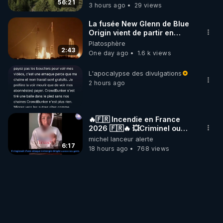
56:21
3 hours ago
29 views
La fusée New Glenn de Blue
Origin vient de partir en
fumée.
Platosphère
2:43
One day ago
1.6 k views
L'apocalypse des divulgations
2 hours ago
🔥🇫🇷 Incendie en France
2026 🇫🇷🔥 💥Criminel ou
coincidence naturelle?💥
michel lanceur alerte
@NostraDamoucho
6:17
18 hours ago
768 views