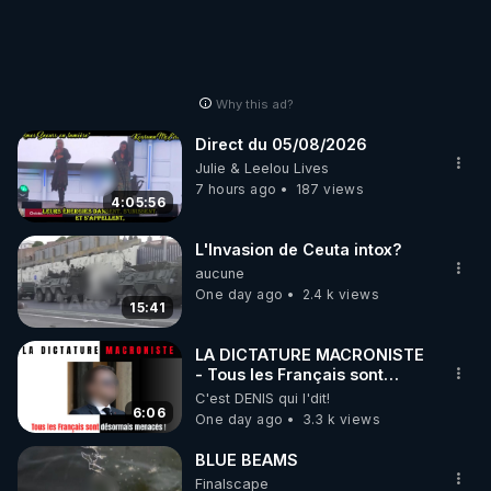
Why this ad?
Direct du 05/08/2026
Julie & Leelou Lives
7 hours ago
187 views
4:05:56
L'Invasion de Ceuta intox?
aucune
One day ago
2.4 k views
15:41
LA DICTATURE MACRONISTE
- Tous les Français sont
désormais menacés !
C'est DENIS qui l'dit!
6:06
One day ago
3.3 k views
BLUE BEAMS
Finalscape