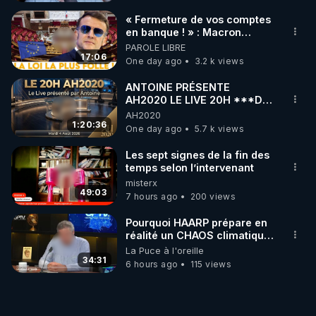
de relancer les fonctions naturelles de nettoyage 
« Fermeture de vos comptes
du corps

en banque ! » : Macron
impose une loi folle !
PAROLE LIBRE
17:06
One day ago
3.2 k views
▶On démontre pourquoi il est idéal pour les 
personnes fatiguées ou surchargées

ANTOINE PRÉSENTE
AH2020 LE LIVE 20H ***DU
04/08/2026*** 📷LE
AH2020
▶On aborde les effets physiologiques profonds du 
GRAND RÉVEIL EST EN
1:20:36
One day ago
5.7 k views
jeûne intermittent (autophagie, réduction de 
MARCHE 📷
l’inflammation, clarté mentale…)

Les sept signes de la fin des
temps selon l’intervenant
misterx
Et on vous donne un aperçu du parcours 6 sur 
49:03
7 hours ago
200 views
rgnr.tv, un programme complet pour adapter le 
jeûne à votre réalité, en douceur, sans dogmes ni 
Pourquoi HAARP prépare en
recettes toutes faites

réalité un CHAOS climatique,
on répond
La Puce à l'oreille
34:31
6 hours ago
115 views
Un épisode pour remettre le corps au centre, 
sortir des discours simplistes, et redonner toute sa 
place à l’intelligence du vivant.
