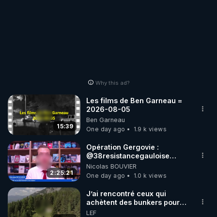
──────

Archive RGNR de la vidéo YouTube : 
https://www.youtube.com/watch?v=CVsqx5nT-wc
Why this ad?
Les films de Ben Garneau =
2026-08-05
Ben Garneau
15:39
One day ago
1.9 k views
Opération Gergovie :
‪@38resistancegauloise‬
‪@MarionSigautOfficiel‬
Nicolas BOUVIER
‪@gladysriifard5710‬ Laëtitia
2:25:21
One day ago
1.0 k views
J’ai rencontré ceux qui
achètent des bunkers pour
survivre à la fin du monde
LEF