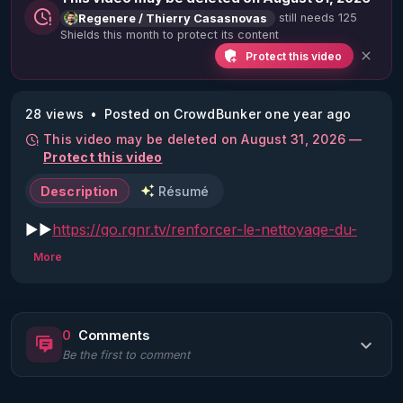
still needs 125
Regenere / Thierry Casasnovas
Shields this month to protect its content
Protect this video
28 views
Posted on CrowdBunker one year ago
This video may be deleted on August 31, 2026 —
Protect this video
Description
Résumé
▶▶
https://go.rgnr.tv/renforcer-le-nettoyage-du-
corps
More
Découvrez le Parcours 6 : Renforcer le nettoyage 
du corps sur RGNR.tv, une formation complète 
pour comprendre et activer les processus internes 
0
Comments
de détoxification et d'élimination de manière 
Be the first to comment
adaptée à votre vitalité. Ce programme vous guide 
dans l'individualisation de votre approche, en vous 
enseignant comment ajuster alimentation, jeûne, 