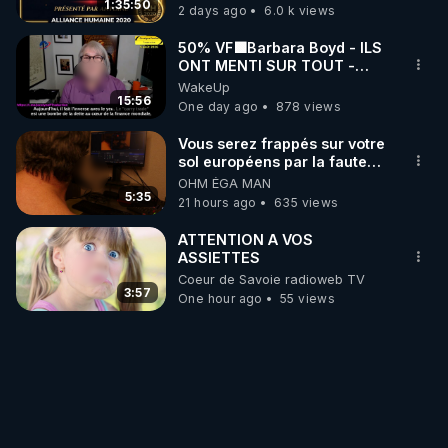
1:35:50
2 days ago
6.0 k views
50% VF🟩Barbara Boyd - ILS
ONT MENTI SUR TOUT -
Jocelyne Traduction
WakeUp
15:56
One day ago
878 views
Vous serez frappés sur votre
sol européens par la faute
des dirigeants qui s'en
OHM ÉGA MAN
mettent dans le nez
5:35
21 hours ago
635 views
ATTENTION A VOS
ASSIETTES
Coeur de Savoie radioweb TV
3:57
One hour ago
55 views