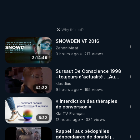
Why this ad?
SNOWDEN VF 2016
ZanoniMaat
9 hours ago
217 views
2:14:49
Sursaut De Conscience 1998
- toujours d'actualité ....Au
Dela Du Réel
klaudius
42:22
9 hours ago
195 views
« Interdiction des thérapies
de conversion »
Kla.TV Français
8:32
12 hours ago
331 views
Rappel ! aux pédophiles
génocidaires de donald j