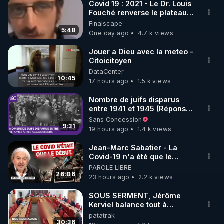
Covid 19 : 2021 - Le Dr. Louis
Fouché renverse le plateau
▶Formations complètes : Plus d'une dizaine de 
de CNews !
Finalscape
formations pour approfondir vos connaissances et 
5:48
One day ago
4.7 k views
pratiques en matière de bien-être et d'autonomie.​

Jouer a Dieu avec la meteo -
Citoicitoyen
▶Vidéos exclusives : Un accès illimité à une vaste 
DataCenter
bibliothèque de vidéos éducatives et inspirantes.​

10:45
17 hours ago
1.5 k views
▶Communauté dynamique : Participez à des 
Nombre de juifs disparus
entre 1941 et 1945 (Réponse
forums et échanges avec des membres partageant 
à mes accusateurs)
Sans Concession
les mêmes aspirations.​

9:31
19 hours ago
1.4 k views
Rejoignez RGNR.tv et engagez-vous dans un 
Jean-Marc Sabatier - La
Covid-19 n'a été que le
voyage vers une santé régénérée et une 
début - L'ARNm & l'ARNm-aa
PAROLE LIBRE
autonomie renforcée.

jusqu où auront-t-il ?
26:06
23 hours ago
2.2 k views
▶
https://go.rgnr.tv/renforcer-le-nettoyage-du-
corps.
SOUS SERMENT, Jérôme
Kerviel balance tout à
-------------

l'Assemblée !
patatrak
Le jeûne quotidien : clé de la détox douce et 
30:36