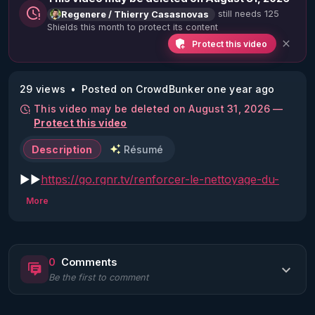
still needs 125
Regenere / Thierry Casasnovas
Shields this month to protect its content
Protect this video
29 views
Posted on CrowdBunker one year ago
This video may be deleted on August 31, 2026 —
Protect this video
Description
Résumé
▶▶
https://go.rgnr.tv/renforcer-le-nettoyage-du-
corps
More
Découvrez le Parcours 6 : Renforcer le nettoyage 
du corps sur RGNR.tv, une formation complète 
pour comprendre et activer les processus internes 
0
Comments
de détoxification et d'élimination de manière 
Be the first to comment
adaptée à votre vitalité. Ce programme vous guide 
dans l'individualisation de votre approche, en vous 
enseignant comment ajuster alimentation, jeûne, 