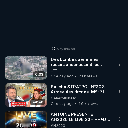
──────

Archive RGNR de la vidéo YouTube : 
https://www.youtube.com/watch?v=CVsqx5nT-wc
Why this ad?
Des bombes aériennes
russes anéantissent les
centres de contrôle de
LEF
drones de 3 brigades
0:33
One day ago
2.1 k views
ukrainienne
Bulletin STRATPOL N°302.
Armée des drones, MS-21 en
série, missiles coréens.
Generousbear
07.08.2026.
44:48
One day ago
1.6 k views
ANTOINE PRÉSENTE
AH2020 LE LIVE 20H ***DU
06/08/2026***
AH2020