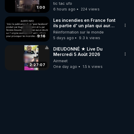
trump et ses supporters
tic tac ufo
trumpistes 424et 666.
1:00
6 hours ago
224 views
Les incendies en France font
ils partie d' un plan qui aurait
débuté le 11 septembre 2001
Réinformation sur le monde
?
9:16
5 days ago
9.3 k views
DIEUDONNÉ ★ Live Du
Mercredi 5 Août 2026
Airmeet
2:27:07
One day ago
1.5 k views