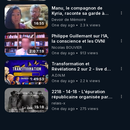
de relancer les fonctions naturelles de nettoyage 
Manu, le compagnon de
du corps

Kyria, raconte sa garde à
vue musclée. PARTAGEZ!
Devoir de Mémoire
16:55
One day ago
2.3 k views
▶On démontre pourquoi il est idéal pour les 
personnes fatiguées ou surchargées

Philippe Guillemant sur l’IA,
la conscience et les OVNI
Nicolas BOUVIER
▶On aborde les effets physiologiques profonds du 
2:07:19
One day ago
913 views
jeûne intermittent (autophagie, réduction de 
l’inflammation, clarté mentale…)

Transformation et
Révélations 2 sur 2 - live du
07/08/26
A.D.N.M
Et on vous donne un aperçu du parcours 6 sur 
1:49:53
One day ago
2.2 k views
rgnr.tv, un programme complet pour adapter le 
jeûne à votre réalité, en douceur, sans dogmes ni 
2218 - 14-18 - L'épuration
recettes toutes faites

républicaine organisée par
les frères de la truelle
relais-x
15:19
One day ago
275 views
Un épisode pour remettre le corps au centre, 
sortir des discours simplistes, et redonner toute sa 
place à l’intelligence du vivant.
