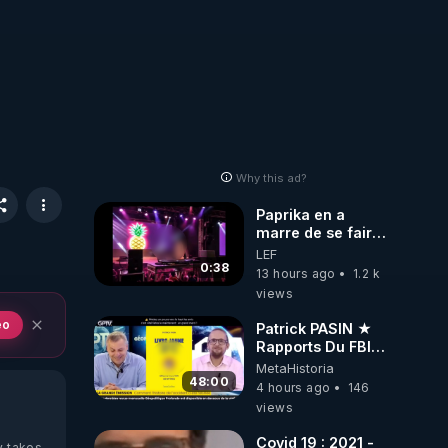
Why this ad?
Paprika en a
marre de se faire
interdire de
LEF
spectacle. Elle
0:38
13 hours ago
1.2 k
décide donc de
views
devenir DJ !
eo
Patrick PASIN ★
Rapports Du FBI :
Ce Qu'Ils Disent
MetaHistoria
De Plus Grave Sur
48:00
4 hours ago
146
Hitler
views
Covid 19 : 2021 -
y takes