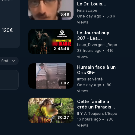
Le Dr. Louis
Fouché renverse
Finalscape
le plateau de
5:48
One day ago
5.3 k
CNews !
views
120€ 
Le JournaLoup
307 - Les
Marionnettes du
Loup_Divergent_Reposts
Diable - Loup
2:48:46
23 hours ago
416
Divergent
views
2026.08.07
first
Humain face à un
Gris 👽✨
Infos et vérité
1:02
One day ago
80
views
Cette famille a
créé un Paradis !
Permaculture &
Il Y A Toujours L'Espoir
Autonomie
30:27
16 hours ago
280
views