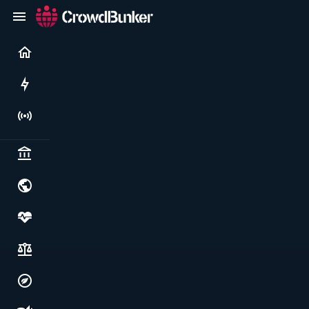
Current
Rushes
Live
Politics & institutions
World & geopolitics
Health, food & wellbeing
Society, justice & freedoms
Economy, environment & technology