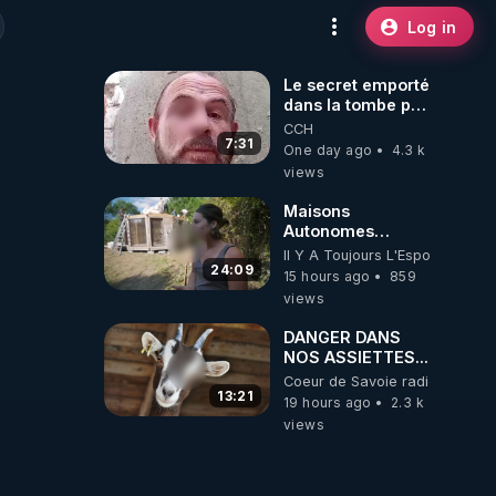
Log in
Le secret emporté
dans la tombe par
le Commandant
CCH
Cousteau le 25
7:31
One day ago
4.3 k
juin 1997
views
Maisons
Autonomes
Démontables (et
Il Y A Toujours L'Espoir
c'est légal). Visite
24:09
15 hours ago
859
éco village en
views
Bretagne
DANGER DANS
NOS ASSIETTES...
Coeur de Savoie radioweb TV
13:21
19 hours ago
2.3 k
views