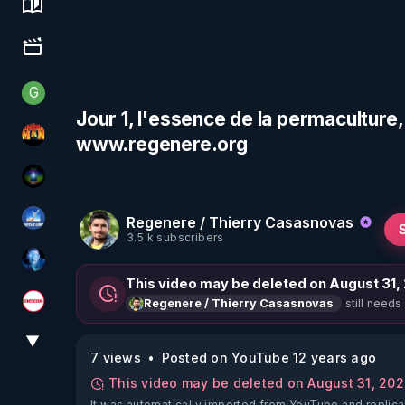
Science, history & spirituality
Culture, media & entertainment
G
Generousbear
Jour 1, l'essence de la permaculture
www.regenere.org
OHM ÉGA MAN
WakeUp
Regenere / Thierry Casasnovas
PAROLE LIBRE
3.5 k subscribers
AH2020
This video may be deleted on August 31,
still needs
Regenere / Thierry Casasnovas
Magazine Nexus
▼
View More
7 views
Posted on YouTube 12 years ago
This video may be deleted on August 31, 20
It was automatically imported from YouTube and replica