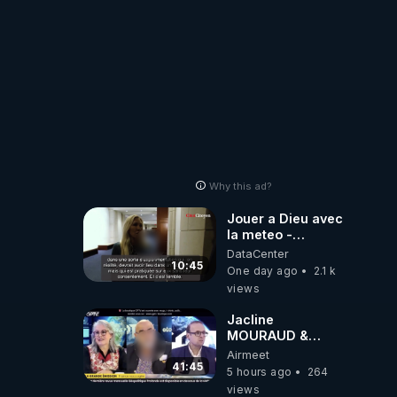
Why this ad?
Jouer a Dieu avec
la meteo -
Citoicitoyen
DataCenter
10:45
One day ago
2.1 k
vient 
views
s qui 
Jacline
MOURAUD &
Pierre
Airmeet
JOVANOVIC ★
41:45
5 hours ago
264
Factures
views