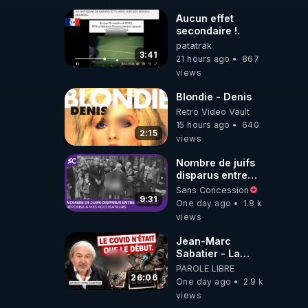
Impayées : Où Est
Passé Le Pognon
Aucun effet
?
secondaire !.
patatrak
3:41
21 hours ago
867
views
Blondie - Denis
Retro Video Vault
15 hours ago
640
2:15
views
Nombre de juifs
disparus entre
1941 et 1945
Sans Concession
(Réponse à mes
9:31
One day ago
1.8 k
accusateurs)
views
Jean-Marc
Sabatier - La
Covid-19 n'a été
PAROLE LIBRE
que le début -
26:06
One day ago
2.9 k
L'ARNm &
views
l'ARNm-aa jusqu