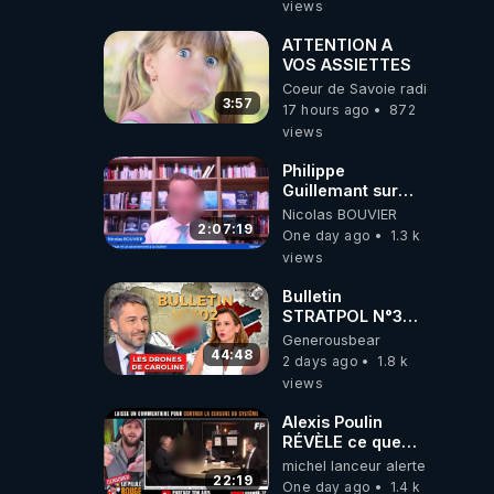
views
ATTENTION A
VOS ASSIETTES
Coeur de Savoie radioweb TV
3:57
17 hours ago
872
views
Philippe
Guillemant sur
l’IA, la conscience
Nicolas BOUVIER
et les OVNI
2:07:19
One day ago
1.3 k
views
Bulletin
STRATPOL N°302.
Armée des
Generousbear
drones, MS-21 en
44:48
2 days ago
1.8 k
série, missiles
views
coréens.
07.08.2026.
Alexis Poulin
RÉVÈLE ce que
personne n'ose
michel lanceur alerte
dire sur l'Union
22:19
One day ago
1.4 k