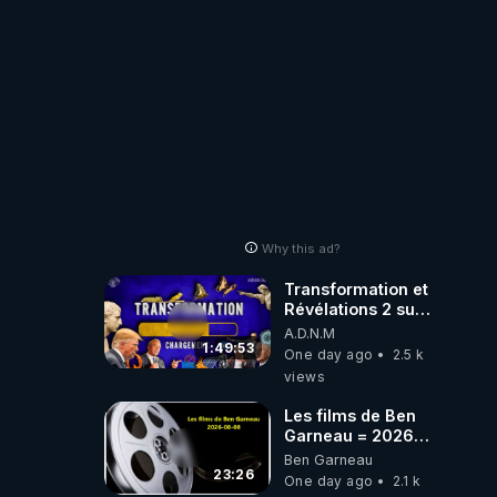
où auront-t-il ?
Why this ad?
Transformation et
Révélations 2 sur
2 - live du
A.D.N.M
07/08/26
1:49:53
One day ago
2.5 k
views
Les films de Ben
Garneau = 2026-
08-08
Ben Garneau
23:26
One day ago
2.1 k