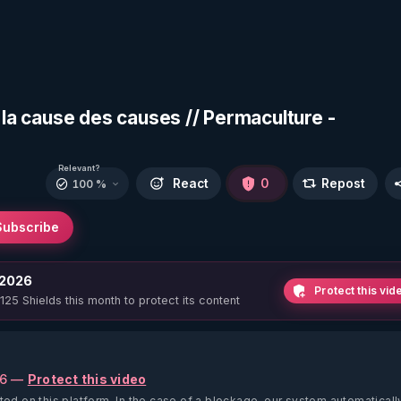
, la cause des causes // Permaculture -
Relevant?
React
0
Repost
100 %
Subscribe
 2026
Protect this vid
 125 Shields this month to protect its content
26 —
Protect this video
ted on this platform.
In the case of a blockage, our system automaticall