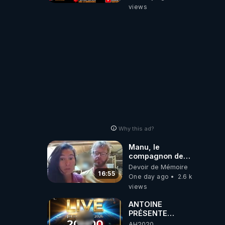
européenne
views
(C'est explosif)
Why this ad?
Manu, le
compagnon de
Kyria, raconte sa
Devoir de Mémoire
garde à vue
16:55
One day ago
2.6 k
musclée.
views
PARTAGEZ!
ANTOINE
PRÉSENTE
AH2020 LE LIVE
AH2020