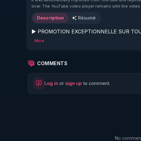
over. The YouTube video player remains until the video
Description
Résumé
▶ PROMOTION EXCEPTIONNELLE SUR TOU
AU LIEU DE 300€ , DÉCOUVREZ LES :
https:
More
▶ Suivez toute l'actualité du collectif RGNR sur
COMMENTS
▶ Nouveau Magazine RGNR sur l'eau : 
http:
▶ Me soutenir avec un don sur Patreon : 
htt
Log in
or
sign up
to comment.
▶ Recevez les meilleurs conseils en vous abon
▶ Retrouvez également toutes les vidéos sur 
▶ Vous souhaitez participer aux prochains St
▶ Les Formations RGNR sont toujours disponi
▶ 10 % de réduction sur toute la boutique Wa
Rendez-vous sur : 
http://rgnr.li/warmcook
 av
No comments