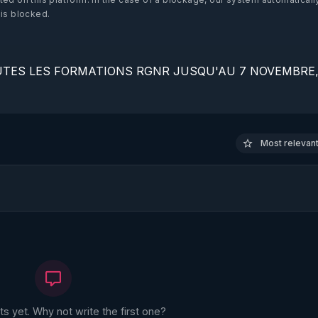
 is blocked.
TES LES FORMATIONS RGNR JUSQU'AU 7 NOVEMBRE, 
//regenere.learnybox.com/
 le fil Telegram gratuit : 
https://t.me/rgnr_fr
Most relevant 
//rgnr.li/ymag
p://rgnr.li/patreon
nant à la Newsletter gratuite  : 
http://rgnr.li/news
Odysee : 
http://rgnr.li/odysee
ages ? : 
http://rgnr.li/stages
bles : 
http://rgnr.li/formations
rmcook : 

ec le code : REGENERE10

 yet. Why not write the first one?