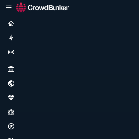
Current
Rushes
Live
Politics & institutions
World & geopolitics
Health, food & wellbeing
Society, justice & freedoms
Economy, environment & technology