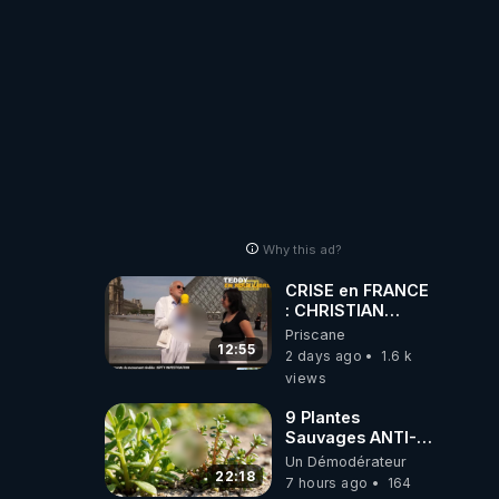
Why this ad?
CRISE en FRANCE
: CHRISTIAN
COTTEN FAIT une
Priscane
étrange
12:55
2 days ago
1.6 k
découverte
views
9 Plantes
Sauvages ANTI-
FAMINE: ces
Un Démodérateur
Ressources
22:18
7 hours ago
164
NUTRITIVES&MéDICINALES