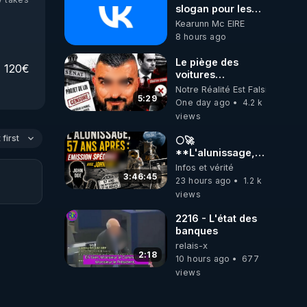
slogan pour les
abonnés (es) de
Kearunn Mc EIRE
CrowdBunker :
8 hours ago
"La gratuité, c'est
pour vous. Le
Le piège des
120€ 
travail, c'est pour
voitures
nous (pour moi,
électriques se
Notre Réalité Est Falsifiée Et F
c'est un hobby).
referme sur les
5:29
One day ago
4.2 k
"Bienve-nue à
usagers !
views
toutes les
madames… et
first
🌕🚀
bienvenue aux
**L'alunissage,
messieurs qui ont
57 ans après :
Infos et vérité
réussi à trouver la
Émission spéciale
3:46:45
chaîne tout
23 hours ago
1.2 k
avec John Doe
seuls."😁😁😁😁
views
!** 👨 🚀✨
Ma chaine Vk:
https://vk.ru/id691709867
2216 - L'état des
Ma chaine X:
banques
https://x.com/KearunnMcE
relais-x
Ma chaine
2:18
10 hours ago
677
Odysee:
views
https://odysee.com/@Kea
Ma chaine Tik-
tok: