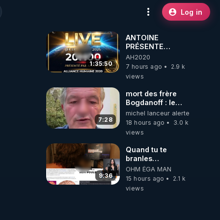
Log in
ANTOINE
PRÉSENTE
AH2020 LE LIVE
AH2020
20H ***DU
1:35:50
7 hours ago
2.9 k
06/08/2026***
views
mort des frère
Bogdanoff : le
mensonge d état
michel lanceur alerte
7:28
18 hours ago
3.0 k
views
Quand tu te
branles
bonhomme tu
OHM ÉGA MAN
émets des ondes
9:36
15 hours ago
2.1 k
ils ont juste omis
views
de t'expliquer