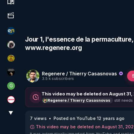
Science, history & spirituality
Culture, media & entertainment
essentiel.news
Jour 1, l'essence de la permaculture
www.regenere.org
Priscane
CDS pour TOUS
Regenere / Thierry Casasnovas
Infos et vérité
3.5 k subscribers
G
Generousbear
This video may be deleted on August 31,
still needs
Regenere / Thierry Casasnovas
Magazine Nexus
▼
View More
7 views
Posted on YouTube 12 years ago
This video may be deleted on August 31, 20
It was automatically imported from YouTube and replica