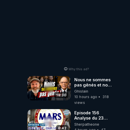
ORIGINE DU
PÉTROLE ?
Why this ad?
Nous ne sommes
pas gênés et nous
n’avons pas
Ghislain
besoin de nous
18:30
10 hours ago
318
excuser ! #jw
views
#jehovah
#collegecentral
Episode 156
Analyse du 23
février 2025 Elon
Sherpatheone
Musk : Houston ,
8:42
4 hours ago
47