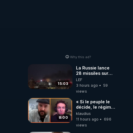
https://www.tiktok.com/@
Why this ad?
La Russie lance
28 missiles sur
Kiev, l'attaque
LEF
révèle la faiblesse
15:03
3 hours ago
59
de Kiev
views
vient 
« Si le peuple le
s qui 
décide, le régime
peut tomber
klaudius
demain ! »
8:00
11 hours ago
696
views