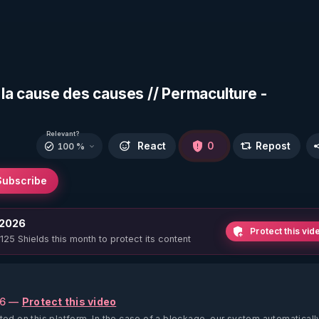
, la cause des causes // Permaculture -
Relevant?
React
0
Repost
100 %
Subscribe
 2026
Protect this vid
 125 Shields this month to protect its content
26 —
Protect this video
ted on this platform.
In the case of a blockage, our system automaticall