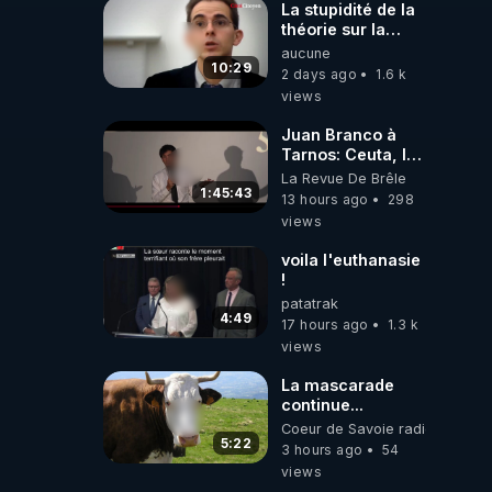
La stupidité de la
théorie sur la
responsabilité de
aucune
l’homme
10:29
2 days ago
1.6 k
concernant le
views
dioxyde de
carbone.
Juan Branco à
Tarnos: Ceuta, le
narcotrafic et le
La Revue De Brêle
pouvoir en France
1:45:43
13 hours ago
298
views
voila l'euthanasie
!
patatrak
4:49
17 hours ago
1.3 k
views
La mascarade
continue...
Coeur de Savoie radioweb TV
5:22
3 hours ago
54
views