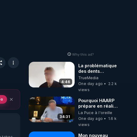
Why this ad?
La problématique
des dents
dévitalisées et
TrueMedia
des implants
4:46
One day ago
2.2 k
views
eo
Pourquoi HAARP
prépare en réalité
un CHAOS
La Puce à l'oreille
climatique, on
34:31
One day ago
1.6 k
répond
views
Mon nouveau
y takes