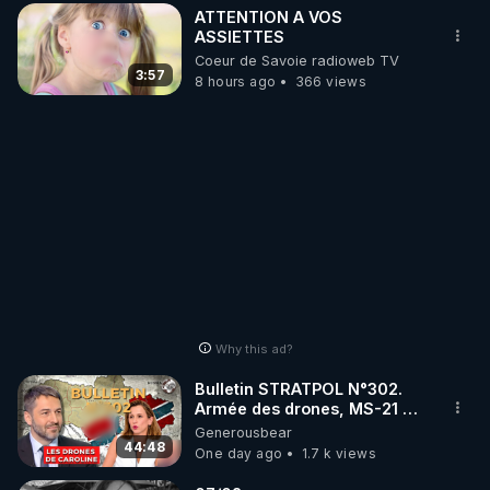
ATTENTION A VOS
ASSIETTES
Coeur de Savoie radioweb TV
3:57
8 hours ago
366 views
Why this ad?
Bulletin STRATPOL N°302.
Armée des drones, MS-21 en
série, missiles coréens.
Generousbear
07.08.2026.
44:48
One day ago
1.7 k views