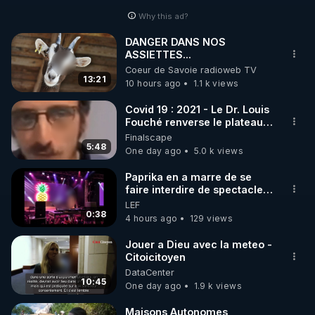
Why this ad?
▶ 10 % de réduction sur toute la boutique 
Warmcook : 

DANGER DANS NOS
ASSIETTES...
Rendez-vous sur : 
http://rgnr.li/warmcook
 avec le 
Coeur de Savoie radioweb TV
code : REGENERE10

13:21
10 hours ago
1.1 k views
▶ 10 % de réduction sur une sélection de produits 
Covid 19 : 2021 - Le Dr. Louis
Fouché renverse le plateau
de la boutique Vidya : 

de CNews !
Finalscape
Rendez-vous sur : 
http://rgnr.li/vidya
 avec le code : 
5:48
One day ago
5.0 k views
REGENERE10

Paprika en a marre de se
faire interdire de spectacle.
▶ 10 % de réduction sur les extracteurs de la 
Elle décide donc de devenir
LEF
marque SANA : 

DJ !
0:38
4 hours ago
129 views
Rendez vous sur 
http://rgnr.li/lechoubrave
 avec le 
code : REGENERE10

Jouer a Dieu avec la meteo -
Citoicitoyen
________________

DataCenter
10:45
One day ago
1.9 k views
▶ Facebook RGNR : 
http://rgnr.li/facebook
▶ Instagram RGNR : 
http://rgnr.li/instagram
Maisons Autonomes