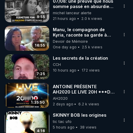
07/08: une preuve que nous
somme passé en absurdie
une dictature qui veut faire
michel lanceur alerte
taire ses opposant !
9:55
21 hours ago
2.0 k views
Manu, le compagnon de
Kyria, raconte sa garde à
vue musclée. PARTAGEZ!
Devoir de Mémoire
16:55
One day ago
2.5 k views
Les secrets de la création
CCH
10 hours ago
172 views
7:25
ANTOINE PRÉSENTE
AH2020 LE LIVE 20H ***DU
06/08/2026***
AH2020
1:35:50
2 days ago
6.2 k views
SKINNY BOB les origines
tic tac ufo
5 hours ago
38 views
4:16