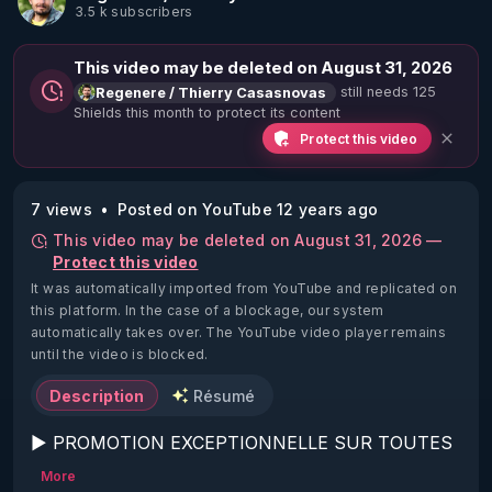
3.5 k subscribers
This video may be deleted on August 31, 2026
still needs 125
Regenere / Thierry Casasnovas
Shields this month to protect its content
Protect this video
7 views
Posted on YouTube 12 years ago
This video may be deleted on August 31, 2026 —
Protect this video
It was automatically imported from YouTube and replicated on
this platform.
In the case of a blockage, our system
automatically takes over. The YouTube video player remains
until the video is blocked.
Description
Résumé
▶ PROMOTION EXCEPTIONNELLE SUR TOUTES 
LES FORMATIONS RGNR JUSQU'AU 7 
More