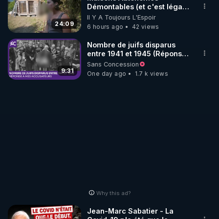
Démontables (et c'est légal).
▶ Site RGNR : 
http://rgnr.li/site
Visite éco village en
Il Y A Toujours L'Espoir
________________

Bretagne
24:09
6 hours ago
42 views
Nombre de juifs disparus
entre 1941 et 1945 (Réponse
▶ Premier jour de notre voyage au delà de la 
à mes accusateurs)
Sans Concession
tiédeur confortable de nos habitudes...et premier 
9:31
One day ago
1.7 k views
jour qui revient à la cause des causes, la base , 
l'essence même de notre démarche : la 
connaissance des lois universelles qui président à 
la vie. Nous l'illustrons avec un entretient 
exceptionnel avec Eric escoffier . Là commence le 
chemin de retour...
Why this ad?
Jean-Marc Sabatier - La