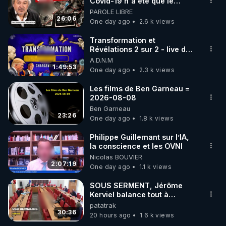
Covid-19 n'a été que le
début - L'ARNm & l'ARNm-aa
PAROLE LIBRE
jusqu où auront-t-il ?
26:06
One day ago
2.6 k views
Transformation et
Révélations 2 sur 2 - live du
07/08/26
A.D.N.M
1:49:53
One day ago
2.3 k views
Les films de Ben Garneau =
2026-08-08
Ben Garneau
23:26
One day ago
1.8 k views
Philippe Guillemant sur l’IA,
la conscience et les OVNI
Nicolas BOUVIER
2:07:19
One day ago
1.1 k views
SOUS SERMENT, Jérôme
Kerviel balance tout à
l'Assemblée !
patatrak
30:36
20 hours ago
1.6 k views