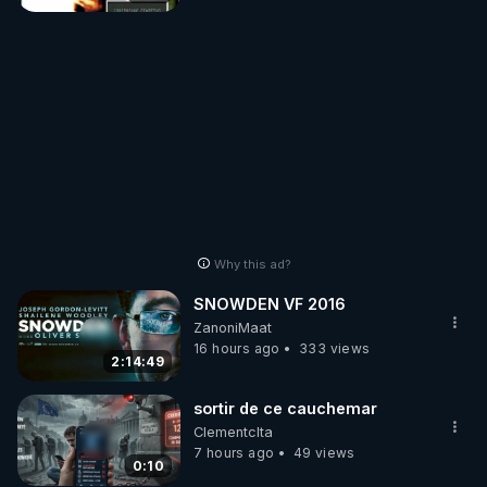
Why this ad?
SNOWDEN VF 2016
ZanoniMaat
16 hours ago
333 views
2:14:49
sortir de ce cauchemar
Clementclta
7 hours ago
49 views
0:10