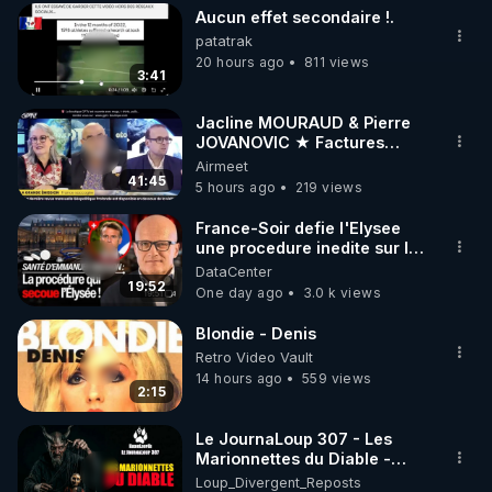
Aucun effet secondaire !.
▶ 30 jours gratuit sur l’application de méditation et 
patatrak
de bien-être ENVOL :

20 hours ago
811 views
3:41
Rendez-vous sur 
https://www.envol.app/code
 avec 
le code : REGENERE
Jacline MOURAUD & Pierre
JOVANOVIC ★ Factures
Impayées : Où Est Passé Le
Airmeet
Pognon ?
41:45
5 hours ago
219 views
France-Soir defie l'Elysee
une procedure inedite sur la
sante du president - Nexus
DataCenter
19:52
One day ago
3.0 k views
Blondie - Denis
Retro Video Vault
14 hours ago
559 views
2:15
Le JournaLoup 307 - Les
Marionnettes du Diable -
Loup Divergent 2026.08.07
Loup_Divergent_Reposts