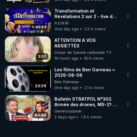
Transformation et
Révélations 2 sur 2 - live du
07/08/26
A.D.N.M
1:49:53
One day ago
2.5 k views
ATTENTION A VOS
ASSIETTES
Coeur de Savoie radioweb TV
3:57
16 hours ago
824 views
Les films de Ben Garneau =
2026-08-08
Ben Garneau
23:26
One day ago
2.1 k views
Bulletin STRATPOL N°302.
Armée des drones, MS-21 en
série, missiles coréens.
Generousbear
07.08.2026.
44:48
2 days ago
1.8 k views