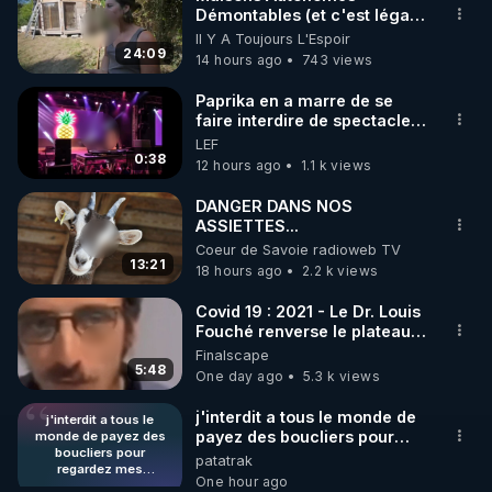
Démontables (et c'est légal).
🌱 INSTAGRAM

Visite éco village en
Il Y A Toujours L'Espoir
Bretagne
24:09
14 hours ago
743 views
https://www.instagram.com/rdlr_thierrycasasnovas/
http://rgnr.li/instagram
Paprika en a marre de se
faire interdire de spectacle.
Elle décide donc de devenir
LEF
🌱 LA NEWSLETTER

DJ !
0:38
12 hours ago
1.1 k views
Pour ne pas rater l’actualité RGNR (stages, 
DANGER DANS NOS
ASSIETTES...
http://rgnr.li/news
Coeur de Savoie radioweb TV
13:21
18 hours ago
2.2 k views
🌱 VIDÉOS NON CENSURÉES SUR ODYSEE 

Toutes les vidéos Youtube sont aussi sur la 
Covid 19 : 2021 - Le Dr. Louis
Fouché renverse le plateau
de CNews !
Finalscape
http://rgnr.li/odysee
5:48
One day ago
5.3 k views
🌱 LES STAGES EN PRÉSENTIEL

j'interdit a tous le monde de
j'interdit a tous le
payez des boucliers pour
monde de payez des
boucliers pour
regardez mes publications
patatrak
http://rgnr.li/stages
regardez mes
(gratuites) quand ils le désire
One hour ago
publications (gratuites)