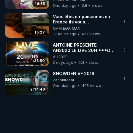
16:55
One day ago
2.6 k views
Vous êtes empoisonnés en
France ils vous
empoisonnent tranquille
OHM ÉGA MAN
15:27
19 hours ago
471 views
ANTOINE PRÉSENTE
AH2020 LE LIVE 20H ***DU
06/08/2026***
AH2020
1:35:50
2 days ago
6.3 k views
SNOWDEN VF 2016
ZanoniMaat
One day ago
405 views
2:14:49