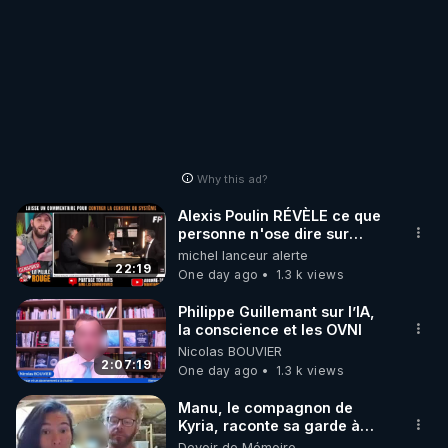
Why this ad?
Alexis Poulin RÉVÈLE ce que
personne n'ose dire sur
l'Union européenne (C'est
michel lanceur alerte
explosif)
22:19
One day ago
1.3 k views
Philippe Guillemant sur l’IA,
la conscience et les OVNI
Nicolas BOUVIER
2:07:19
One day ago
1.3 k views
Manu, le compagnon de
Kyria, raconte sa garde à
vue musclée. PARTAGEZ!
Devoir de Mémoire