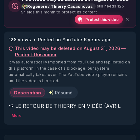
still needs 125
Regenere / Thierry Casasnovas
Shields this month to protect its content
Protect this video
128 views
Posted on YouTube 6 years ago
This video may be deleted on August 31, 2026 —
Protect this video
It was automatically imported from YouTube and replicated on
this platform.
In the case of a blockage, our system
automatically takes over. The YouTube video player remains
until the video is blocked.
Description
Résumé
🌱 LE RETOUR DE THIERRY EN VIDÉO (AVRIL 
2022)!

More
Découvrez la saison 2 des vidéos sur le nouveau 
https://www.rgnr.fr/presentation.html