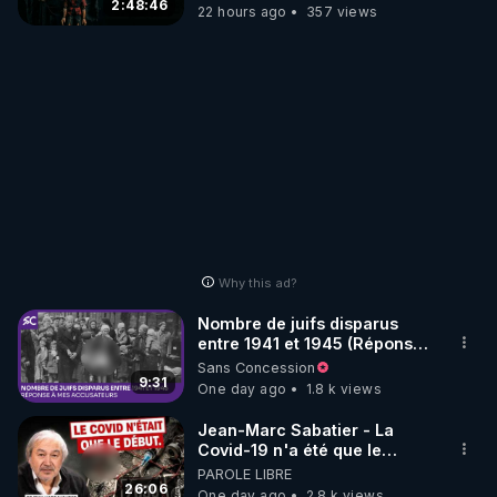
2:48:46
22 hours ago
357 views
Why this ad?
Nombre de juifs disparus
entre 1941 et 1945 (Réponse
à mes accusateurs)
Sans Concession
9:31
One day ago
1.8 k views
Jean-Marc Sabatier - La
Covid-19 n'a été que le
début - L'ARNm & l'ARNm-aa
PAROLE LIBRE
jusqu où auront-t-il ?
26:06
One day ago
2.8 k views