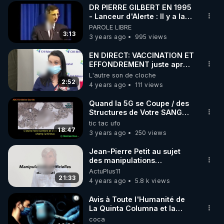
DR PIERRE GILBERT EN 1995
- Lanceur d'Alerte : Il y a la
polution qui est injecté dans
PAROLE LIBRE
les vènes
3:13
3 years ago
995 views
EN DIRECT: VACCINATION ET
EFFONDREMENT juste après!
Hélas DCD voir vidéo (1035)
L'autre son de cloche
2:52
4 years ago
111 views
Quand la 5G se Coupe / des
Structures de Votre SANG
S’effacent
tic tac ufo
18:47
3 years ago
250 views
Jean-Pierre Petit au sujet
des manipulations
climatiques et autres
ActuPlus11
réjouissances du même type
21:33
4 years ago
5.8 k views
Avis à Toute l'Humanité de
La Quinta Columna et la
Seule Solution !
coca