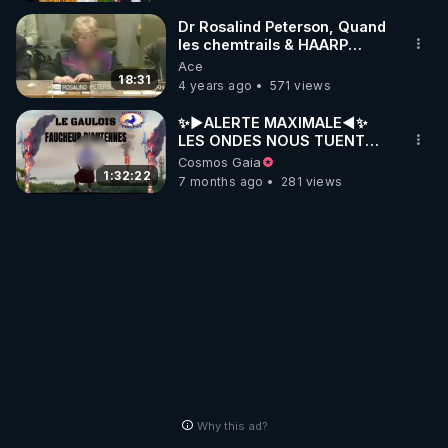
Dr Rosalind Peterson, Quand
les chemtrails & HAARP
étaient débattus aux Nations
Ace
Unies (09-2007)
18:31
4 years ago
571 views
✨►ALERTE MAXIMALE◄✨
LES ONDES NOUS TUENT
►Film ► Faucheur
Cosmos Gaia
d'Antennes
1:32:22
7 months ago
281 views
Why this ad?